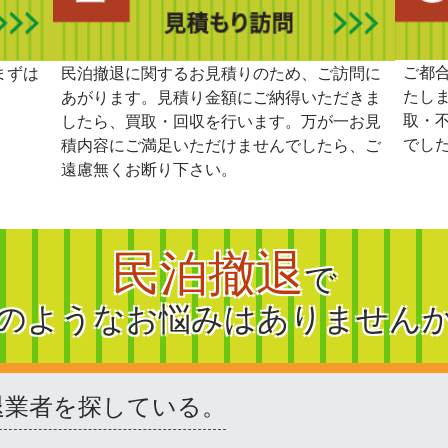
ご都
まずは
民泊撤退に関するお見積りのため、ご訪問に
たし
あがります。見積り金額にご納得いただきま
取・
したら、買取・回収を行います。万が一お見
でし
積内容にご満足いただけませんでしたら、ご
遠慮無くお断り下さい。
民泊撤退
で
のようなお悩みはありません
退業者を探している。