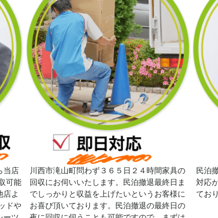
ら当店
川西市滝山町問わず３６５日２４時間家具の
民泊
取可能
回収にお伺いいたします。民泊撤退最終日ま
対応
他店よ
でしっかりと収益を上げたいというお客様に
てお
ッドや
お喜び頂いております。民泊撤退の最終日の
シーツ
夜に回収に伺うことも可能ですので、まずは