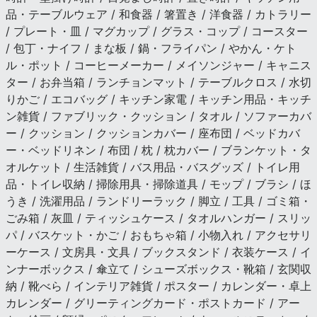
品・テーブルウェア / 和食器 / 箸置き / 洋食器 / カトラリー
/ プレート・皿 / マグカップ / グラス・コップ / コースター
/ 包丁・ナイフ / まな板 / 鍋・フライパン / やかん・ケト
ル・ポット / コーヒーメーカー / メイソンジャー / キャニス
ター / お弁当箱 / ランチョンマット / テーブルクロス / 水切
りかご / エコバッグ / キッチン家電 / キッチン用品・キッチ
ン雑貨 / ファブリック・クッション / タオル / ソファーカバ
ー / クッション / クッションカバー / 座布団 / ベッドカバ
ー・ベッドリネン / 布団 / 枕 / 枕カバー / ブランケット・タ
オルケット / 生活雑貨 / バス用品・バスグッズ / トイレ用
品・トイレ収納 / 掃除用具・掃除道具 / モップ / ブラシ / ほ
うき / 洗濯用品 / ランドリーラック / 脚立 / 工具 / ゴミ箱・
ごみ箱 / 灰皿 / ティッシュケース / タオルハンガー / スリッ
パ / バスケット・かご / おもちゃ箱 / 小物入れ / アクセサリ
ーケース / 文房具・文具 / ブックスタンド / 衣装ケース / イ
ンナーボックス / 傘立て / シューズボックス・靴箱 / 玄関収
納 / 靴べら / インテリア雑貨 / ポスター / カレンダー・卓上
カレンダー / グリーティングカード・ポストカード / アー