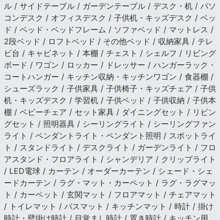
ル / サイドテーブル / ガーデンテーブル / デスク・机 / パソ
コンデスク / オフィスデスク / 子供机・キッズデスク / ベッ
ド / ベッド・ベッドフレーム / ソファベッド / マットレス /
2段ベッド / ロフトベッド / その他ベッド / 収納家具 / テレ
ビ台 / キャビネット / 本棚 / チェスト / シェルフ / リビング
ボード / ワゴン / ロッカー / ドレッサー / ハンガーラック・
コートハンガー / キッチン収納・キッチンワゴン / 食器棚 /
シューズラック / 子供家具 / 子供椅子・キッズチェア / 子供
机・キッズデスク / 学習机 / 子供ベッド / 子供収納 / 子供本
棚 / ベビーチェア / セット家具 / ダイニングセット / リビン
グセット / 照明器具 / シーリングライト / シーリングファン
ライト / ペンダントライト・ペンダント照明 / スポットライ
ト / スタンドライト / デスクライト / ガーデンライト / フロ
アスタンド・フロアライト / シャンデリア / クリップライト
/ LED電球 / カーテン / オーダーカーテン / シェード・シェ
ードカーテン / ラグ・マット・カーペット / ラグ・ラグマッ
ト / カーペット / 玄関マット / フロアマット / チェアマット
/ トイレマット / バスマット / キッチンマット / 時計 / 掛け
時計・壁掛け時計 / 目覚まし時計 / 置き時計 / キッチン用