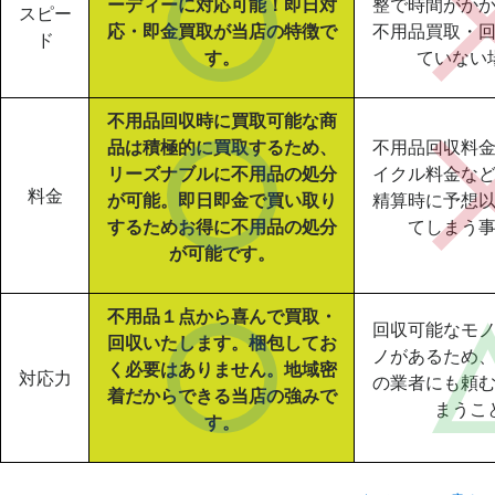
ーディーに対応可能！即日対
整で時間がか
スピー
応・即金買取が当店の特徴で
不用品買取・
ド
す。
ていない
不用品回収時に買取可能な商
品は積極的に買取するため、
不用品回収料
リーズナブルに不用品の処分
イクル料金な
料金
が可能。即日即金で買い取り
精算時に予想
するためお得に不用品の処分
てしまう
が可能です。
不用品１点から喜んで買取・
回収可能なモ
回収いたします。梱包してお
ノがあるため
く必要はありません。地域密
対応力
の業者にも頼
着だからできる当店の強みで
まうこ
す。