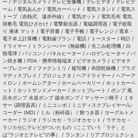
ー / デジタルカメラ / テレビ受像機 / テレビデオ / テレビゲ
ーム / 電気あんか / 電気カーペット / 電気スタンド / 電気ス
トーブ（赤熱式、遠赤外線） / 電気ポット / 電気毛布 電気
掛敷毛 電気ひざかけ / 電撃殺虫器 / 電磁調理器 / 電子蚊取
り 液体 マット / 電子辞書 / 電子手帳 / 電子レンジ / 電卓 -
電子卓上計算機 / 電動歯ブラシ / 電話 / トースター / 時計 /
ドライヤー / トランシーバー (無線機) / 生ごみ処理機 / 白
熱電球 / パソコン / パネルヒーター / ハロゲンヒーター / パ
ン焼き機 / PDA - 携帯情報端末 / ビデオカメラ / ビデオテ
ープレコーダ / ファクシミリ / 複写機 / 布団乾燥機 / プラズ
マディスプレイ / プロジェクタ / ヘアドライヤー / ヘアーア
イロン / ホームシアター / ホームベーカリー / ホットカーペ
ット / ホットサンドメーカー / ホットプレート / ポンプ 風
呂水ポンプ 水道ポンプ 揚水ポンプ / マッサージ椅子 / ミキ
サー (調理器具) / ミニコンポ / ミニディスクプレイヤー/レ
コーダー (MD) / ミル（粉砕器） / 餅つき器 / ヨーグルトメ
ーカー / ラジオ / ラジカセ - ラジオカセット / ラテカセ -
ラジカセにテレビがついたもの（ここでいう「ラテ」と
は"ラジオとテレビ"の事） / ランタン / リアプロジェクショ