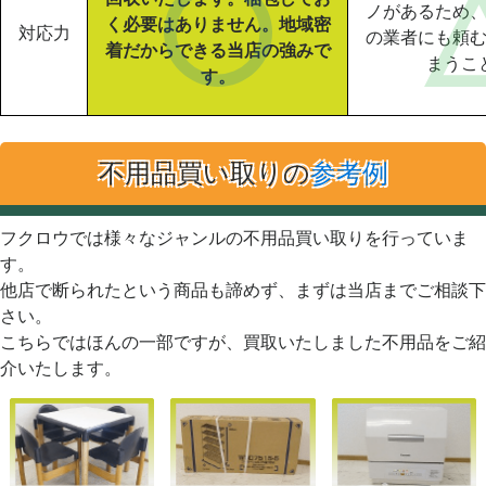
ノがあるため
く必要はありません。地域密
対応力
の業者にも頼
着だからできる当店の強みで
まうこ
す。
不用品買い取りの
参考例
フクロウでは様々なジャンルの不用品買い取りを行っていま
す。
他店で断られたという商品も諦めず、まずは当店までご相談下
さい。
こちらではほんの一部ですが、買取いたしました不用品をご紹
介いたします。