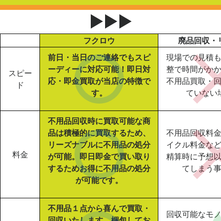
▶▶▶
フクロウ
廃品回収・
前日・当日のご連絡でもスピ
現場での見積
ーディーに対応可能！即日対
整で時間がか
スピー
応・即金買取が当店の特徴で
不用品買取・
ド
す。
ていない
不用品回収時に買取可能な商
品は積極的に買取するため、
不用品回収料
リーズナブルに不用品の処分
イクル料金な
料金
が可能。即日即金で買い取り
精算時に予想
するためお得に不用品の処分
てしまう
が可能です。
不用品１点から喜んで買取・
回収可能なモ
回収いたします。梱包してお