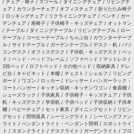
/ チェア・椅子 / スツール / ダイニングチェア / リビングチ
ェア / カウンターチェア / オフィスチェア / 折りたたみ椅子
/ ロッキングチェア / リクライニングチェア / ベンチ / ガー
デンチェア / 座椅子 / 子供椅子・キッズチェア / オットマン
/ テーブル / ダイニングテーブル / リビングテーブル / ロー
テーブル / コーヒーテーブル / ちゃぶ台 / カウンターテーブ
ル / サイドテーブル / ガーデンテーブル / デスク・机 / パソ
コンデスク / オフィスデスク / 子供机・キッズデスク / ベッ
ド / ベッド・ベッドフレーム / ソファベッド / マットレス /
2段ベッド / ロフトベッド / その他ベッド / 収納家具 / テレ
ビ台 / キャビネット / 本棚 / チェスト / シェルフ / リビング
ボード / ワゴン / ロッカー / ドレッサー / ハンガーラック・
コートハンガー / キッチン収納・キッチンワゴン / 食器棚 /
シューズラック / 子供家具 / 子供椅子・キッズチェア / 子供
机・キッズデスク / 学習机 / 子供ベッド / 子供収納 / 子供本
棚 / ベビーチェア / セット家具 / ダイニングセット / リビン
グセット / 照明器具 / シーリングライト / シーリングファン
ライト / ペンダントライト・ペンダント照明 / スポットライ
ト / スタンドライト / デスクライト / ガーデンライト / フロ