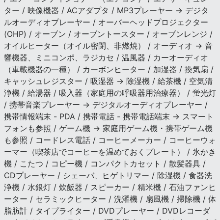
ター / 映像機器 / ACアダプタ / MP3プレーヤー → デジタ
ルオーディオプレーヤー / オーバーヘッドプロジェクター
(OHP) / オーブン / オーブントースター / オーブンレンジ /
オイルヒーター（オイル密閉、非燃焼） / オーディオ → 音
響機器、ミニコンポ、ラジカセ / 温風器 / カーオーディオ
（車載機器の一種） / カーボンヒーター / 加湿器 / 換気扇 /
キャッシュレジスター / 吸湿器 → 除湿機 / 給茶機 / 空気清
浄機 / 給湯器 / 吸入器（家庭用の呼吸器用治療器） / 蛍光灯
/ 携帯音楽プレーヤー → デジタルオーディオプレーヤー /
携帯情報端末 - PDA / 携帯電話 - 携帯電話端末 → スマート
フォンも参照 / ゲーム機 → 家庭用ゲーム機・携帯ゲーム機
も参照 / コードレス電話 / コーヒーメーカー / コーヒーウォ
ーマー（喫茶店でコーヒーを温めておくプレート） / 氷かき
機 / こたつ / コピー機 / コンパクトカセット / 散髪器具 /
CDプレーヤー / シェーバ、ヒゲトリマー / 除湿機 / 食器洗
浄機 / 水銀灯 / 炊飯器 / スピーカー / 精米機 / 石油ファンヒ
ーター / セラミックヒーター / 洗濯機 / 扇風機 / 掃除機 / 体
脂肪計 / タイプライター / DVDプレーヤー / DVDレコーダ