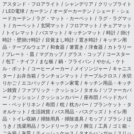
アスタンド・フロアライト / シャンデリア / クリップライト
/ LED電球 / カーテン / オーダーカーテン / シェード・シェ
ードカーテン / ラグ・マット・カーペット / ラグ・ラグマッ
ト / カーペット / 玄関マット / フロアマット / チェアマット
/ トイレマット / バスマット / キッチンマット / 時計 / 掛け
時計・壁掛け時計 / 目覚まし時計 / 置き時計 / キッチン用
品・テーブルウェア / 和食器 / 箸置き / 洋食器 / カトラリー
/ プレート・皿 / マグカップ / グラス・コップ / コースター
/ 包丁・ナイフ / まな板 / 鍋・フライパン / やかん・ケト
ル・ポット / コーヒーメーカー / メイソンジャー / キャニス
ター / お弁当箱 / ランチョンマット / テーブルクロス / 水切
りかご / エコバッグ / キッチン家電 / キッチン用品・キッチ
ン雑貨 / ファブリック・クッション / タオル / ソファーカバ
ー / クッション / クッションカバー / 座布団 / ベッドカバ
ー・ベッドリネン / 布団 / 枕 / 枕カバー / ブランケット・タ
オルケット / 生活雑貨 / バス用品・バスグッズ / トイレ用
品・トイレ収納 / 掃除用具・掃除道具 / モップ / ブラシ / ほ
うき / 洗濯用品 / ランドリーラック / 脚立 / 工具 / ゴミ箱・
ごみ箱 / 灰皿 / ティッシュケース / タオルハンガー / スリッ