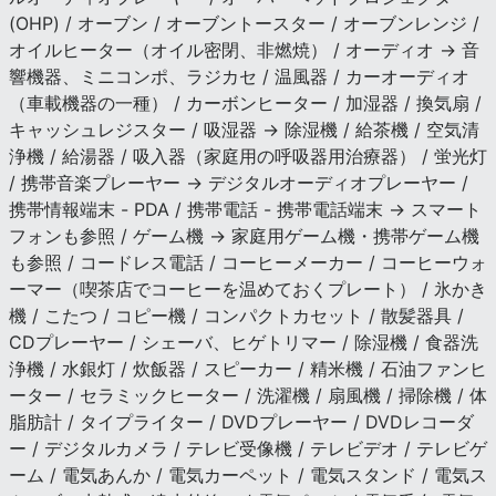
(OHP) / オーブン / オーブントースター / オーブンレンジ /
オイルヒーター（オイル密閉、非燃焼） / オーディオ → 音
響機器、ミニコンポ、ラジカセ / 温風器 / カーオーディオ
（車載機器の一種） / カーボンヒーター / 加湿器 / 換気扇 /
キャッシュレジスター / 吸湿器 → 除湿機 / 給茶機 / 空気清
浄機 / 給湯器 / 吸入器（家庭用の呼吸器用治療器） / 蛍光灯
/ 携帯音楽プレーヤー → デジタルオーディオプレーヤー /
携帯情報端末 - PDA / 携帯電話 - 携帯電話端末 → スマート
フォンも参照 / ゲーム機 → 家庭用ゲーム機・携帯ゲーム機
も参照 / コードレス電話 / コーヒーメーカー / コーヒーウォ
ーマー（喫茶店でコーヒーを温めておくプレート） / 氷かき
機 / こたつ / コピー機 / コンパクトカセット / 散髪器具 /
CDプレーヤー / シェーバ、ヒゲトリマー / 除湿機 / 食器洗
浄機 / 水銀灯 / 炊飯器 / スピーカー / 精米機 / 石油ファンヒ
ーター / セラミックヒーター / 洗濯機 / 扇風機 / 掃除機 / 体
脂肪計 / タイプライター / DVDプレーヤー / DVDレコーダ
ー / デジタルカメラ / テレビ受像機 / テレビデオ / テレビゲ
ーム / 電気あんか / 電気カーペット / 電気スタンド / 電気ス