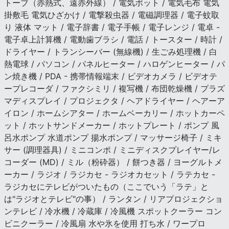
トーブ（赤熱式、遠赤外線） / 電気ポット / 電気毛布 電気
掛敷毛 電気ひざかけ / 電撃殺虫器 / 電磁調理器 / 電子蚊取
り 液体 マット / 電子辞書 / 電子手帳 / 電子レンジ / 電卓 -
電子卓上計算機 / 電動歯ブラシ / 電話 / トースター / 時計 /
ドライヤー / トランシーバー (無線機) / 生ごみ処理機 / 白
熱電球 / パソコン / パネルヒーター / ハロゲンヒーター / パ
ン焼き機 / PDA - 携帯情報端末 / ビデオカメラ / ビデオテ
ープレコーダ / ファクシミリ / 複写機 / 布団乾燥機 / プラズ
マディスプレイ / プロジェクタ / ヘアドライヤー / ヘアーア
イロン / ホームシアター / ホームベーカリー / ホットカーペ
ット / ホットサンドメーカー / ホットプレート / ポンプ 風
呂水ポンプ 水道ポンプ 揚水ポンプ / マッサージ椅子 / ミキ
サー (調理器具) / ミニコンポ / ミニディスクプレイヤー/レ
コーダー (MD) / ミル（粉砕器） / 餅つき器 / ヨーグルトメ
ーカー / ラジオ / ラジカセ - ラジオカセット / ラテカセ -
ラジカセにテレビがついたもの（ここでいう「ラテ」と
は"ラジオとテレビ"の事） / ランタン / リアプロジェクショ
ンテレビ / 冷水機 / 冷蔵庫 / 冷風機 スポットクーラー コン
ビニクーラー / 冷風扇 水や氷を使用 打ち水 / ワープロ