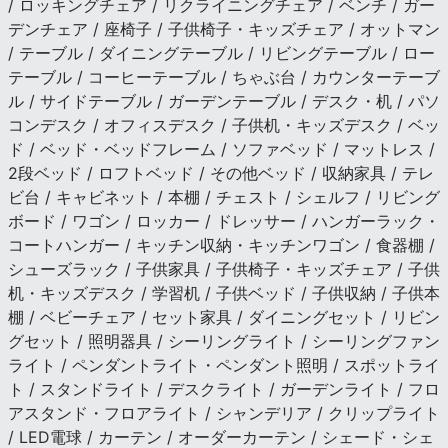
/ ロッキングチェア / リクライニングチェア / ベンチ / ガー
デンチェア / 座椅子 / 子供椅子・キッズチェア / オットマン
/ テーブル / ダイニングテーブル / リビングテーブル / ロー
テーブル / コーヒーテーブル / ちゃぶ台 / カウンターテーブ
ル / サイドテーブル / ガーデンテーブル / デスク・机 / パソ
コンデスク / オフィスデスク / 子供机・キッズデスク / ベッ
ド / ベッド・ベッドフレーム / ソファベッド / マットレス /
2段ベッド / ロフトベッド / その他ベッド / 収納家具 / テレ
ビ台 / キャビネット / 本棚 / チェスト / シェルフ / リビング
ボード / ワゴン / ロッカー / ドレッサー / ハンガーラック・
コートハンガー / キッチン収納・キッチンワゴン / 食器棚 /
シューズラック / 子供家具 / 子供椅子・キッズチェア / 子供
机・キッズデスク / 学習机 / 子供ベッド / 子供収納 / 子供本
棚 / ベビーチェア / セット家具 / ダイニングセット / リビン
グセット / 照明器具 / シーリングライト / シーリングファン
ライト / ペンダントライト・ペンダント照明 / スポットライ
ト / スタンドライト / デスクライト / ガーデンライト / フロ
アスタンド・フロアライト / シャンデリア / クリップライト
/ LED電球 / カーテン / オーダーカーテン / シェード・シェ