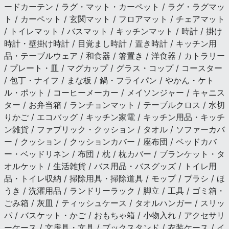
ードカーテン / ラグ・マット・カーペット / ラグ・ラグマッ
ト / カーペット / 玄関マット / フロアマット / チェアマット
/ トイレマット / バスマット / キッチンマット / 時計 / 掛け
時計・壁掛け時計 / 目覚まし時計 / 置き時計 / キッチン用
品・テーブルウェア / 和食器 / 箸置き / 洋食器 / カトラリー
/ プレート・皿 / マグカップ / グラス・コップ / コースター
/ 包丁・ナイフ / まな板 / 鍋・フライパン / やかん・ケト
ル・ポット / コーヒーメーカー / メイソンジャー / キャニス
ター / お弁当箱 / ランチョンマット / テーブルクロス / 水切
りかご / エコバッグ / キッチン家電 / キッチン用品・キッチ
ン雑貨 / ファブリック・クッション / タオル / ソファーカバ
ー / クッション / クッションカバー / 座布団 / ベッドカバ
ー・ベッドリネン / 布団 / 枕 / 枕カバー / ブランケット・タ
オルケット / 生活雑貨 / バス用品・バスグッズ / トイレ用
品・トイレ収納 / 掃除用具・掃除道具 / モップ / ブラシ / ほ
うき / 洗濯用品 / ランドリーラック / 脚立 / 工具 / ゴミ箱・
ごみ箱 / 灰皿 / ティッシュケース / タオルハンガー / スリッ
パ / バスケット・かご / おもちゃ箱 / 小物入れ / アクセサリ
ーケース / 文房具・文具 / ブックスタンド / 衣装ケース / イ