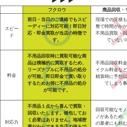
フクロウ
廃品回収・
前日・当日のご連絡でもスピ
現場での見積
ーディーに対応可能！即日対
整で時間がか
スピー
応・即金買取が当店の特徴で
不用品買取・
ド
す。
ていない
不用品回収時に買取可能な商
品は積極的に買取するため、
不用品回収料
リーズナブルに不用品の処分
イクル料金な
料金
が可能。即日即金で買い取り
精算時に予想
するためお得に不用品の処分
てしまう
が可能です。
不用品１点から喜んで買取・
回収可能なモ
回収いたします。梱包してお
ノがあるため
く必要はありません。地域密
対応力
の業者にも頼
着だからできる当店の強みで