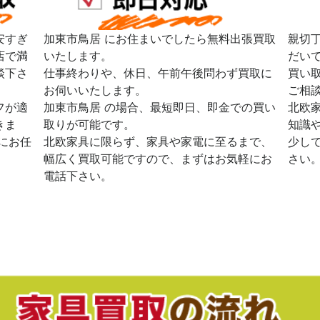
安すぎ
加東市鳥居 にお住まいでしたら無料出張買取
親切
店で満
いたします。
だい
談下さ
仕事終わりや、休日、午前午後問わず買取に
買い
お伺いいたします。
ご相
フが適
加東市鳥居 の場合、最短即日、即金での買い
北欧
きま
取りが可能です。
知識
にお任
北欧家具に限らず、家具や家電に至るまで、
少し
幅広く買取可能ですので、まずはお気軽にお
さい
電話下さい。