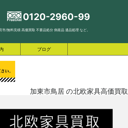
0120-2960-99
市/無料見積 高価買取 不要品処分 倒産品 遺品処理 など。
内
ブログ
加東市鳥居 の北欧家具高価買取