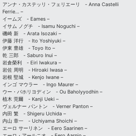
アンナ・カステッリ・フェリエーリ - Anna Castelli
Ferrie… –
イームズ - Eames –
イサム ノグチ - Isamu Noguchi –
磯崎 新 - Arata Isozaki –
伊藤 洋行 - Ito Yoshiyuki –
伊東 豊雄 - Toyo Ito –
乾 三郎 - Saburo Inui –
岩倉榮利 - Eiri Iwakura –
岩佐 周明 - Hiroaki Iwasa –
岩根 堅城 - Kenjo Iwane –
インゴ マウラー - Ingo Maurer –
ウー・バホリヨディン - Ou Baholyyodhin –
植木 莞爾 - Kanji Ueki –
ヴェルナー パントン - Verner Panton –
内田 繁 - Shigeru Uchida –
内山 章一 - Uchiyama Shoichi –
エーロ サーリネン - Eero Saarinen –
エーロ・アールニオ - Eero Aarnio –