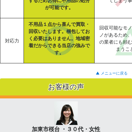
するためお得に不用品の処分
てしまう
が可能です。
不用品１点から喜んで買取・
回収可能なモ
回収いたします。梱包してお
ノがあるため
く必要はありません。地域密
対応力
の業者にも頼
着だからできる当店の強みで
まうこ
す。
▲ メニューに戻る
お客様の声
加東市桜台 ・３０代・女性