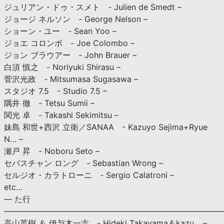
ジュリアン・ドゥ・スメト - Julien de Smedt –
ジョージ ネルソン - George Nelson –
ショーン・ユー - Sean Yoo –
ジョエ コロンボ - Joe Colombo –
ジョン ブラウアー - John Brauer –
白須 慎之 - Noriyuki Shirasu –
菅沢光政 - Mitsumasa Sugasawa –
スタジオ 7.5 - Studio 7.5 –
隅井 徹 - Tetsu Sumii –
関光 卓 - Takashi Sekimitsu –
妹島 和世+西沢 立衛／SANAA - Kazuyo Sejima+Ryue
N… –
瀬戸 昇 - Noboru Seto –
セバスチャン ロング - Sebastian Wrong –
セルジオ・カラトローニ - Sergio Calatroni –
etc…
— た行
———————————————————————————
高山英樹 ＆ 伊与木一吉 - Hideki Takayama＆kazu… –