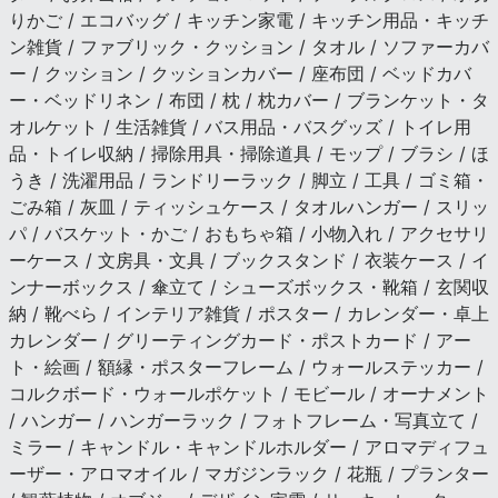
りかご / エコバッグ / キッチン家電 / キッチン用品・キッチ
ン雑貨 / ファブリック・クッション / タオル / ソファーカバ
ー / クッション / クッションカバー / 座布団 / ベッドカバ
ー・ベッドリネン / 布団 / 枕 / 枕カバー / ブランケット・タ
オルケット / 生活雑貨 / バス用品・バスグッズ / トイレ用
品・トイレ収納 / 掃除用具・掃除道具 / モップ / ブラシ / ほ
うき / 洗濯用品 / ランドリーラック / 脚立 / 工具 / ゴミ箱・
ごみ箱 / 灰皿 / ティッシュケース / タオルハンガー / スリッ
パ / バスケット・かご / おもちゃ箱 / 小物入れ / アクセサリ
ーケース / 文房具・文具 / ブックスタンド / 衣装ケース / イ
ンナーボックス / 傘立て / シューズボックス・靴箱 / 玄関収
納 / 靴べら / インテリア雑貨 / ポスター / カレンダー・卓上
カレンダー / グリーティングカード・ポストカード / アー
ト・絵画 / 額縁・ポスターフレーム / ウォールステッカー /
コルクボード・ウォールポケット / モビール / オーナメント
/ ハンガー / ハンガーラック / フォトフレーム・写真立て /
ミラー / キャンドル・キャンドルホルダー / アロマディフュ
ーザー・アロマオイル / マガジンラック / 花瓶 / プランター