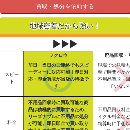
買取・処分を依頼する
地域密着だから強い！
▶▶▶
フクロウ
廃品回収・
前日・当日のご連絡でもスピ
現場での見積
ーディーに対応可能！即日対
整で時間がか
スピー
応・即金買取が当店の特徴で
不用品買取・
ド
す。
ていない
不用品回収時に買取可能な商
品は積極的に買取するため、
不用品回収料
リーズナブルに不用品の処分
イクル料金な
料金
が可能。即日即金で買い取り
精算時に予想