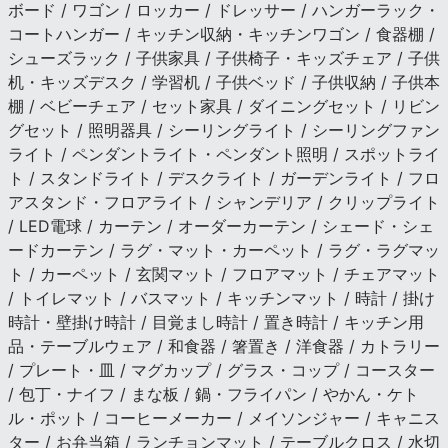
ボード / ワゴン / ロッカー / ドレッサー / ハンガーラック・
コートハンガー / キッチン収納・キッチンワゴン / 食器棚 /
シューズラック / 子供家具 / 子供椅子・キッズチェア / 子供
机・キッズデスク / 学習机 / 子供ベッド / 子供収納 / 子供本
棚 / ベビーチェア / セット家具 / ダイニングセット / リビン
グセット / 照明器具 / シーリングライト / シーリングファン
ライト / ペンダントライト・ペンダント照明 / スポットライ
ト / スタンドライト / デスクライト / ガーデンライト / フロ
アスタンド・フロアライト / シャンデリア / クリップライト
/ LED電球 / カーテン / オーダーカーテン / シェード・シェ
ードカーテン / ラグ・マット・カーペット / ラグ・ラグマッ
ト / カーペット / 玄関マット / フロアマット / チェアマット
/ トイレマット / バスマット / キッチンマット / 時計 / 掛け
時計・壁掛け時計 / 目覚まし時計 / 置き時計 / キッチン用
品・テーブルウェア / 和食器 / 箸置き / 洋食器 / カトラリー
/ プレート・皿 / マグカップ / グラス・コップ / コースター
/ 包丁・ナイフ / まな板 / 鍋・フライパン / やかん・ケト
ル・ポット / コーヒーメーカー / メイソンジャー / キャニス
ター / お弁当箱 / ランチョンマット / テーブルクロス / 水切