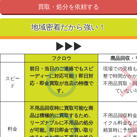
買取・処分を依頼する
地域密着だから強い！
▶▶▶
フクロウ
廃品回収・
前日・当日のご連絡でもスピ
現場での見積
ーディーに対応可能！即日対
整で時間がか
スピー
応・即金買取が当店の特徴で
不用品買取・
ド
す。
ていない
不用品回収時に買取可能な商
品は積極的に買取するため、
不用品回収料
リーズナブルに不用品の処分
イクル料金な
料金
が可能。即日即金で買い取り
精算時に予想