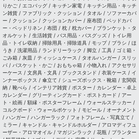
りかご / エコバッグ / キッチン家電 / キッチン用品・キッチ
ン雑貨 / ファブリック・クッション / タオル / ソファーカバ
ー / クッション / クッションカバー / 座布団 / ベッドカバ
ー・ベッドリネン / 布団 / 枕 / 枕カバー / ブランケット・タ
オルケット / 生活雑貨 / バス用品・バスグッズ / トイレ用
品・トイレ収納 / 掃除用具・掃除道具 / モップ / ブラシ / ほ
うき / 洗濯用品 / ランドリーラック / 脚立 / 工具 / ゴミ箱・
ごみ箱 / 灰皿 / ティッシュケース / タオルハンガー / スリッ
パ / バスケット・かご / おもちゃ箱 / 小物入れ / アクセサリ
ーケース / 文房具・文具 / ブックスタンド / 衣装ケース / イ
ンナーボックス / 傘立て / シューズボックス・靴箱 / 玄関収
納 / 靴べら / インテリア雑貨 / ポスター / カレンダー・卓上
カレンダー / グリーティングカード・ポストカード / アー
ト・絵画 / 額縁・ポスターフレーム / ウォールステッカー /
コルクボード・ウォールポケット / モビール / オーナメント
/ ハンガー / ハンガーラック / フォトフレーム・写真立て /
ミラー / キャンドル・キャンドルホルダー / アロマディフュ
ーザー・アロマオイル / マガジンラック / 花瓶 / プランター