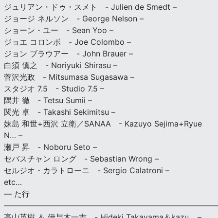
ジュリアン・ドゥ・スメト - Julien de Smedt –
ジョージ ネルソン - George Nelson –
ショーン・ユー - Sean Yoo –
ジョエ コロンボ - Joe Colombo –
ジョン ブラウアー - John Brauer –
白須 慎之 - Noriyuki Shirasu –
菅沢光政 - Mitsumasa Sugasawa –
スタジオ 7.5 - Studio 7.5 –
隅井 徹 - Tetsu Sumii –
関光 卓 - Takashi Sekimitsu –
妹島 和世+西沢 立衛／SANAA - Kazuyo Sejima+Ryue
N… –
瀬戸 昇 - Noboru Seto –
セバスチャン ロング - Sebastian Wrong –
セルジオ・カラトローニ - Sergio Calatroni –
etc…
— た行
———————————————————————————
高山英樹 ＆ 伊与木一吉 - Hideki Takayama＆kazu… –