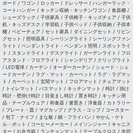
ボード / ワゴン / ロッカー / ドレッサー / ハンガーラック・
コートハンガー / キッチン収納・キッチンワゴン / 食器棚 /
シューズラック / 子供家具 / 子供椅子・キッズチェア / 子供
机・キッズデスク / 学習机 / 子供ベッド / 子供収納 / 子供本
棚 / ベビーチェア / セット家具 / ダイニングセット / リビン
グセット / 照明器具 / シーリングライト / シーリングファン
ライト / ペンダントライト・ペンダント照明 / スポットライ
ト / スタンドライト / デスクライト / ガーデンライト / フロ
アスタンド・フロアライト / シャンデリア / クリップライト
/ LED電球 / カーテン / オーダーカーテン / シェード・シェ
ードカーテン / ラグ・マット・カーペット / ラグ・ラグマッ
ト / カーペット / 玄関マット / フロアマット / チェアマット
/ トイレマット / バスマット / キッチンマット / 時計 / 掛け
時計・壁掛け時計 / 目覚まし時計 / 置き時計 / キッチン用
品・テーブルウェア / 和食器 / 箸置き / 洋食器 / カトラリー
/ プレート・皿 / マグカップ / グラス・コップ / コースター
/ 包丁・ナイフ / まな板 / 鍋・フライパン / やかん・ケト
ル・ポット / コーヒーメーカー / メイソンジャー / キャニス
ター / お弁当箱 / ランチョンマット / テーブルクロス / 水切