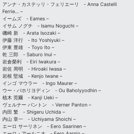
アンナ・カステッリ・フェリエーリ - Anna Castelli
Ferrie… –
イームズ - Eames –
イサム ノグチ - Isamu Noguchi –
磯崎 新 - Arata Isozaki –
伊藤 洋行 - Ito Yoshiyuki –
伊東 豊雄 - Toyo Ito –
乾 三郎 - Saburo Inui –
岩倉榮利 - Eiri Iwakura –
岩佐 周明 - Hiroaki Iwasa –
岩根 堅城 - Kenjo Iwane –
インゴ マウラー - Ingo Maurer –
ウー・バホリヨディン - Ou Baholyyodhin –
植木 莞爾 - Kanji Ueki –
ヴェルナー パントン - Verner Panton –
内田 繁 - Shigeru Uchida –
内山 章一 - Uchiyama Shoichi –
エーロ サーリネン - Eero Saarinen –
エーロ・アールニオ - Eero Aarnio –