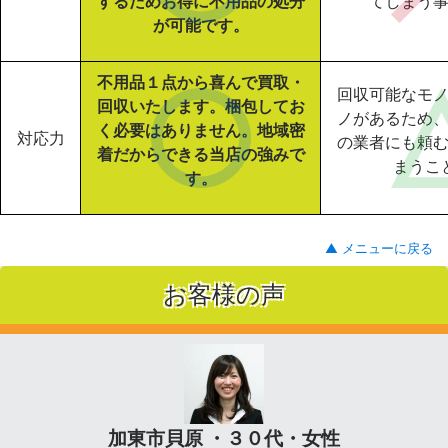
するためお得に不用品の処分
てしまう
が可能です。
不用品１点から喜んで買取・
回収可能なモ
回収いたします。梱包してお
ノがあるため
く必要はありません。地域密
対応力
の業者にも頼
着だからできる当店の強みで
まうこ
す。
▲ メニューに戻る
お客様の声
加東市貝原 ・３０代・女性