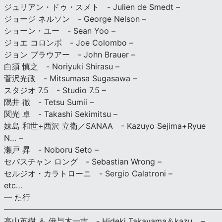
ジュリアン・ドゥ・スメト - Julien de Smedt –
ジョージ ネルソン - George Nelson –
ショーン・ユー - Sean Yoo –
ジョエ コロンボ - Joe Colombo –
ジョン ブラウアー - John Brauer –
白須 慎之 - Noriyuki Shirasu –
菅沢光政 - Mitsumasa Sugasawa –
スタジオ 7.5 - Studio 7.5 –
隅井 徹 - Tetsu Sumii –
関光 卓 - Takashi Sekimitsu –
妹島 和世+西沢 立衛／SANAA - Kazuyo Sejima+Ryue
N… –
瀬戸 昇 - Noboru Seto –
セバスチャン ロング - Sebastian Wrong –
セルジオ・カラトローニ - Sergio Calatroni –
etc…
— た行
———————————————————————————
高山英樹 ＆ 伊与木一吉 - Hideki Takayama＆kazu… –