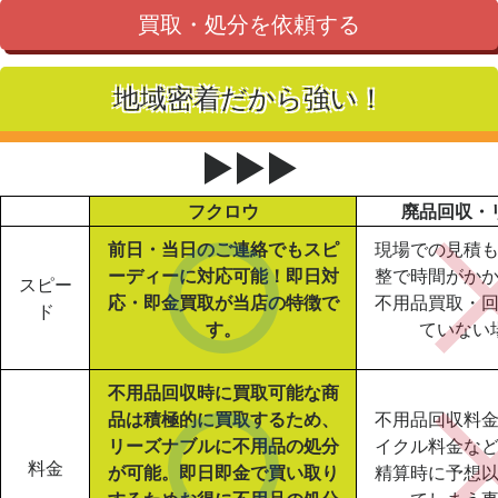
買取・処分を依頼する
地域密着だから強い！
▶▶▶
フクロウ
廃品回収・
前日・当日のご連絡でもスピ
現場での見積
ーディーに対応可能！即日対
整で時間がか
スピー
応・即金買取が当店の特徴で
不用品買取・
ド
す。
ていない
不用品回収時に買取可能な商
品は積極的に買取するため、
不用品回収料
リーズナブルに不用品の処分
イクル料金な
料金
が可能。即日即金で買い取り
精算時に予想