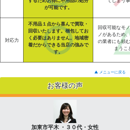
するためお得に不用品の処分
てしまう
が可能です。
不用品１点から喜んで買取・
回収可能なモ
回収いたします。梱包してお
ノがあるため
く必要はありません。地域密
対応力
の業者にも頼
着だからできる当店の強みで
まうこ
す。
▲ メニューに戻る
お客様の声
加東市平木 ・３０代・女性