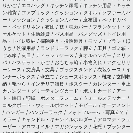
りかご / エコバッグ / キッチン家電 / キッチン用品・キッチ
ン雑貨 / ファブリック・クッション / タオル / ソファーカバ
ー / クッション / クッションカバー / 座布団 / ベッドカバ
ー・ベッドリネン / 布団 / 枕 / 枕カバー / ブランケット・タ
オルケット / 生活雑貨 / バス用品・バスグッズ / トイレ用
品・トイレ収納 / 掃除用具・掃除道具 / モップ / ブラシ / ほ
うき / 洗濯用品 / ランドリーラック / 脚立 / 工具 / ゴミ箱・
ごみ箱 / 灰皿 / ティッシュケース / タオルハンガー / スリッ
パ / バスケット・かご / おもちゃ箱 / 小物入れ / アクセサリ
ーケース / 文房具・文具 / ブックスタンド / 衣装ケース / イ
ンナーボックス / 傘立て / シューズボックス・靴箱 / 玄関収
納 / 靴べら / インテリア雑貨 / ポスター / カレンダー・卓上
カレンダー / グリーティングカード・ポストカード / アー
ト・絵画 / 額縁・ポスターフレーム / ウォールステッカー /
コルクボード・ウォールポケット / モビール / オーナメント
/ ハンガー / ハンガーラック / フォトフレーム・写真立て /
ミラー / キャンドル・キャンドルホルダー / アロマディフュ
ーザー・アロマオイル / マガジンラック / 花瓶 / プランター