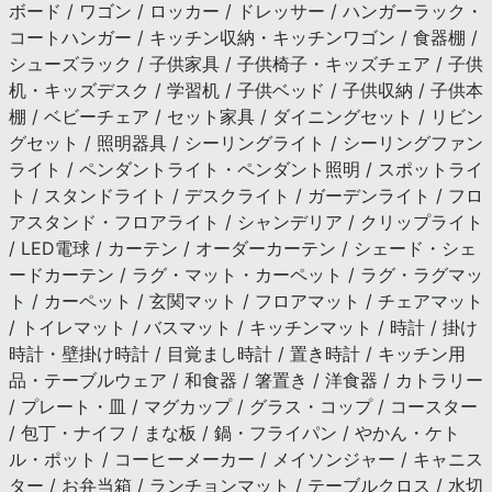
ボード / ワゴン / ロッカー / ドレッサー / ハンガーラック・
コートハンガー / キッチン収納・キッチンワゴン / 食器棚 /
シューズラック / 子供家具 / 子供椅子・キッズチェア / 子供
机・キッズデスク / 学習机 / 子供ベッド / 子供収納 / 子供本
棚 / ベビーチェア / セット家具 / ダイニングセット / リビン
グセット / 照明器具 / シーリングライト / シーリングファン
ライト / ペンダントライト・ペンダント照明 / スポットライ
ト / スタンドライト / デスクライト / ガーデンライト / フロ
アスタンド・フロアライト / シャンデリア / クリップライト
/ LED電球 / カーテン / オーダーカーテン / シェード・シェ
ードカーテン / ラグ・マット・カーペット / ラグ・ラグマッ
ト / カーペット / 玄関マット / フロアマット / チェアマット
/ トイレマット / バスマット / キッチンマット / 時計 / 掛け
時計・壁掛け時計 / 目覚まし時計 / 置き時計 / キッチン用
品・テーブルウェア / 和食器 / 箸置き / 洋食器 / カトラリー
/ プレート・皿 / マグカップ / グラス・コップ / コースター
/ 包丁・ナイフ / まな板 / 鍋・フライパン / やかん・ケト
ル・ポット / コーヒーメーカー / メイソンジャー / キャニス
ター / お弁当箱 / ランチョンマット / テーブルクロス / 水切