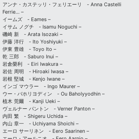
アンナ・カステッリ・フェリエーリ - Anna Castelli
Ferrie… –
イームズ - Eames –
イサム ノグチ - Isamu Noguchi –
磯崎 新 - Arata Isozaki –
伊藤 洋行 - Ito Yoshiyuki –
伊東 豊雄 - Toyo Ito –
乾 三郎 - Saburo Inui –
岩倉榮利 - Eiri Iwakura –
岩佐 周明 - Hiroaki Iwasa –
岩根 堅城 - Kenjo Iwane –
インゴ マウラー - Ingo Maurer –
ウー・バホリヨディン - Ou Baholyyodhin –
植木 莞爾 - Kanji Ueki –
ヴェルナー パントン - Verner Panton –
内田 繁 - Shigeru Uchida –
内山 章一 - Uchiyama Shoichi –
エーロ サーリネン - Eero Saarinen –
エーロ・アールニオ - Eero Aarnio –