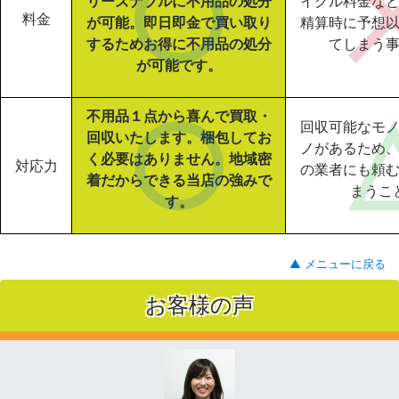
リーズナブルに不用品の処分
イクル料金な
料金
が可能。即日即金で買い取り
精算時に予想
するためお得に不用品の処分
てしまう
が可能です。
不用品１点から喜んで買取・
回収可能なモ
回収いたします。梱包してお
ノがあるため
く必要はありません。地域密
対応力
の業者にも頼
着だからできる当店の強みで
まうこ
す。
▲ メニューに戻る
お客様の声