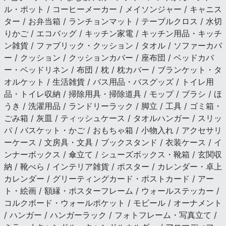
ル・ポット / コーヒーメーカー / メイソンジャー / キャニス
ター / お弁当箱 / ランチョンマット / テーブルクロス / 水切
りかご / エコバッグ / キッチン家電 / キッチン用品・キッチ
ン雑貨 / ファブリック・クッション / タオル / ソファーカバ
ー / クッション / クッションカバー / 座布団 / ベッドカバ
ー・ベッドリネン / 布団 / 枕 / 枕カバー / ブランケット・タ
オルケット / 生活雑貨 / バス用品・バスグッズ / トイレ用
品・トイレ収納 / 掃除用具・掃除道具 / モップ / ブラシ / ほ
うき / 洗濯用品 / ランドリーラック / 脚立 / 工具 / ゴミ箱・
ごみ箱 / 灰皿 / ティッシュケース / タオルハンガー / スリッ
パ / バスケット・かご / おもちゃ箱 / 小物入れ / アクセサリ
ーケース / 文房具・文具 / ブックスタンド / 衣装ケース / イ
ンナーボックス / 傘立て / シューズボックス・靴箱 / 玄関収
納 / 靴べら / インテリア雑貨 / ポスター / カレンダー・卓上
カレンダー / グリーティングカード・ポストカード / アー
ト・絵画 / 額縁・ポスターフレーム / ウォールステッカー /
コルクボード・ウォールポケット / モビール / オーナメント
/ ハンガー / ハンガーラック / フォトフレーム・写真立て /