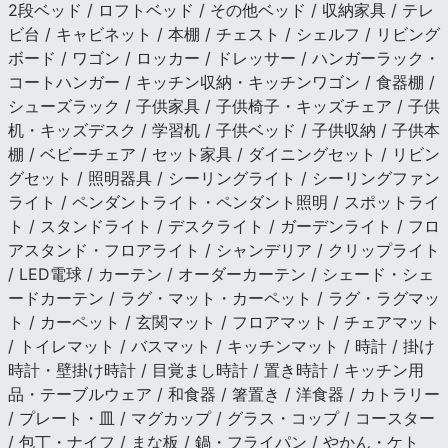
2段ベッド / ロフトベッド / その他ベッド / 収納家具 / テレ
ビ台 / キャビネット / 本棚 / チェスト / シェルフ / リビング
ボード / ワゴン / ロッカー / ドレッサー / ハンガーラック・
コートハンガー / キッチン収納・キッチンワゴン / 食器棚 /
シューズラック / 子供家具 / 子供椅子・キッズチェア / 子供
机・キッズデスク / 学習机 / 子供ベッド / 子供収納 / 子供本
棚 / ベビーチェア / セット家具 / ダイニングセット / リビン
グセット / 照明器具 / シーリングライト / シーリングファン
ライト / ペンダントライト・ペンダント照明 / スポットライ
ト / スタンドライト / デスクライト / ガーデンライト / フロ
アスタンド・フロアライト / シャンデリア / クリップライト
/ LED電球 / カーテン / オーダーカーテン / シェード・シェ
ードカーテン / ラグ・マット・カーペット / ラグ・ラグマッ
ト / カーペット / 玄関マット / フロアマット / チェアマット
/ トイレマット / バスマット / キッチンマット / 時計 / 掛け
時計・壁掛け時計 / 目覚まし時計 / 置き時計 / キッチン用
品・テーブルウェア / 和食器 / 箸置き / 洋食器 / カトラリー
/ プレート・皿 / マグカップ / グラス・コップ / コースター
/ 包丁・ナイフ / まな板 / 鍋・フライパン / やかん・ケト