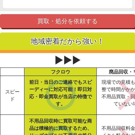
買取・処分を依頼する
地域密着だから強い！
▶▶▶
フクロウ
廃品回収・
前日・当日のご連絡でもスピ
現場での見積
ーディーに対応可能！即日対
整で時間がか
スピー
応・即金買取が当店の特徴で
不用品買取・
ド
す。
ていない
不用品回収時に買取可能な商
品は積極的に買取するため、
不用品回収料