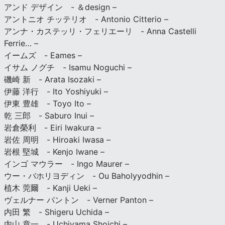
アンド デザイン - ＆design –
アントニオ チッテリオ - Antonio Citterio –
アンナ・カステッリ・フェリエーリ - Anna Castelli
Ferrie… –
イームズ - Eames –
イサム ノグチ - Isamu Noguchi –
磯崎 新 - Arata Isozaki –
伊藤 洋行 - Ito Yoshiyuki –
伊東 豊雄 - Toyo Ito –
乾 三郎 - Saburo Inui –
岩倉榮利 - Eiri Iwakura –
岩佐 周明 - Hiroaki Iwasa –
岩根 堅城 - Kenjo Iwane –
インゴ マウラー - Ingo Maurer –
ウー・バホリヨディン - Ou Baholyyodhin –
植木 莞爾 - Kanji Ueki –
ヴェルナー パントン - Verner Panton –
内田 繁 - Shigeru Uchida –
内山 章一 - Uchiyama Shoichi –