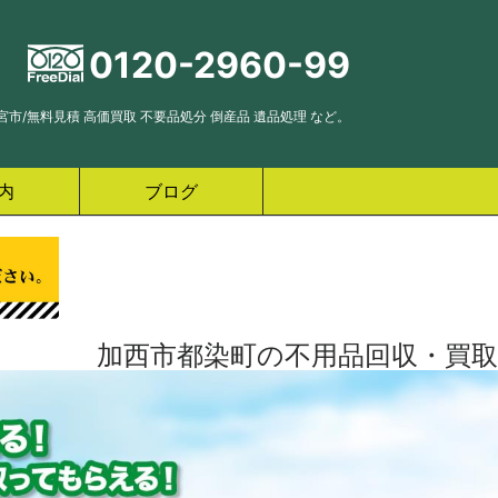
0120-2960-99
市/無料見積 高価買取 不要品処分 倒産品 遺品処理 など。
内
ブログ
加西市都染町の不用品回収・買取