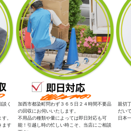
相談く
加西市都染町問わず３６５日２４時間不要品
親切
の回収にお伺いいたします。
だい
ます。
不用品の種類や量によっては即日対応も可
日本
きます
能！引越し時の忙しい時こそ、当店にご相談