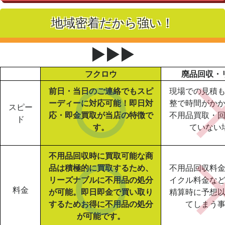
地域密着だから強い！
▶▶▶
フクロウ
廃品回収・
前日・当日のご連絡でもスピ
現場での見積
ーディーに対応可能！即日対
整で時間がか
スピー
応・即金買取が当店の特徴で
不用品買取・
ド
す。
ていない
不用品回収時に買取可能な商
品は積極的に買取するため、
不用品回収料
リーズナブルに不用品の処分
イクル料金な
料金
が可能。即日即金で買い取り
精算時に予想
するためお得に不用品の処分
てしまう
が可能です。