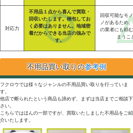
不用品１点から喜んで買取・
回収可能なモ
回収いたします。梱包してお
ノがあるため
く必要はありません。地域密
対応力
の業者にも頼
着だからできる当店の強みで
まうこ
す。
不用品買い取りの
参考例
フクロウでは様々なジャンルの不用品買い取りを行っていま
す。
他店で断られたという商品も諦めず、まずは当店までご相談下
さい。
こちらではほんの一部ですが、買取いたしました不用品をご紹
介いたします。