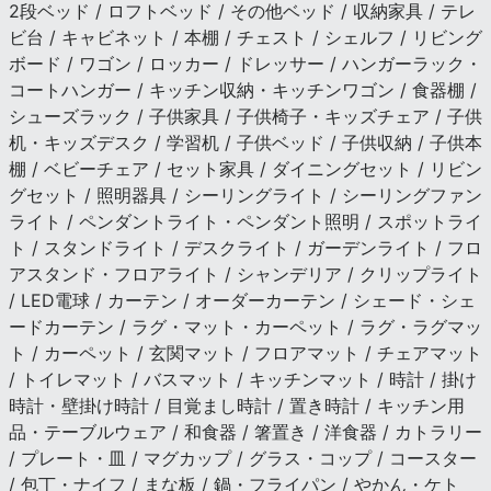
2段ベッド / ロフトベッド / その他ベッド / 収納家具 / テレ
ビ台 / キャビネット / 本棚 / チェスト / シェルフ / リビング
ボード / ワゴン / ロッカー / ドレッサー / ハンガーラック・
コートハンガー / キッチン収納・キッチンワゴン / 食器棚 /
シューズラック / 子供家具 / 子供椅子・キッズチェア / 子供
机・キッズデスク / 学習机 / 子供ベッド / 子供収納 / 子供本
棚 / ベビーチェア / セット家具 / ダイニングセット / リビン
グセット / 照明器具 / シーリングライト / シーリングファン
ライト / ペンダントライト・ペンダント照明 / スポットライ
ト / スタンドライト / デスクライト / ガーデンライト / フロ
アスタンド・フロアライト / シャンデリア / クリップライト
/ LED電球 / カーテン / オーダーカーテン / シェード・シェ
ードカーテン / ラグ・マット・カーペット / ラグ・ラグマッ
ト / カーペット / 玄関マット / フロアマット / チェアマット
/ トイレマット / バスマット / キッチンマット / 時計 / 掛け
時計・壁掛け時計 / 目覚まし時計 / 置き時計 / キッチン用
品・テーブルウェア / 和食器 / 箸置き / 洋食器 / カトラリー
/ プレート・皿 / マグカップ / グラス・コップ / コースター
/ 包丁・ナイフ / まな板 / 鍋・フライパン / やかん・ケト