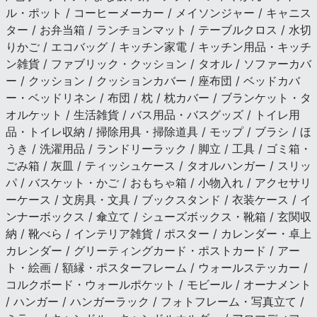
ル・ポット / コーヒーメーカー / メイソンジャー / キャニス
ター / お弁当箱 / ランチョンマット / テーブルクロス / 水切
りかご / エコバッグ / キッチン家電 / キッチン用品・キッチ
ン雑貨 / ファブリック・クッション / タオル / ソファーカバ
ー / クッション / クッションカバー / 座布団 / ベッドカバ
ー・ベッドリネン / 布団 / 枕 / 枕カバー / ブランケット・タ
オルケット / 生活雑貨 / バス用品・バスグッズ / トイレ用
品・トイレ収納 / 掃除用具・掃除道具 / モップ / ブラシ / ほ
うき / 洗濯用品 / ランドリーラック / 脚立 / 工具 / ゴミ箱・
ごみ箱 / 灰皿 / ティッシュケース / タオルハンガー / スリッ
パ / バスケット・かご / おもちゃ箱 / 小物入れ / アクセサリ
ーケース / 文房具・文具 / ブックスタンド / 衣装ケース / イ
ンナーボックス / 傘立て / シューズボックス・靴箱 / 玄関収
納 / 靴べら / インテリア雑貨 / ポスター / カレンダー・卓上
カレンダー / グリーティングカード・ポストカード / アー
ト・絵画 / 額縁・ポスターフレーム / ウォールステッカー /
コルクボード・ウォールポケット / モビール / オーナメント
/ ハンガー / ハンガーラック / フォトフレーム・写真立て /