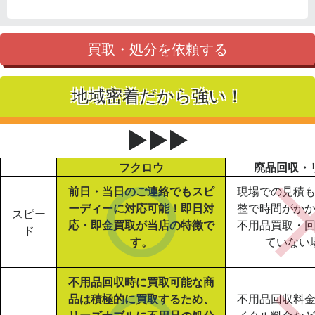
買取・処分を依頼する
地域密着だから強い！
▶▶▶
フクロウ
廃品回収・
前日・当日のご連絡でもスピ
現場での見積
ーディーに対応可能！即日対
整で時間がか
スピー
応・即金買取が当店の特徴で
不用品買取・
ド
す。
ていない
不用品回収時に買取可能な商
品は積極的に買取するため、
不用品回収料