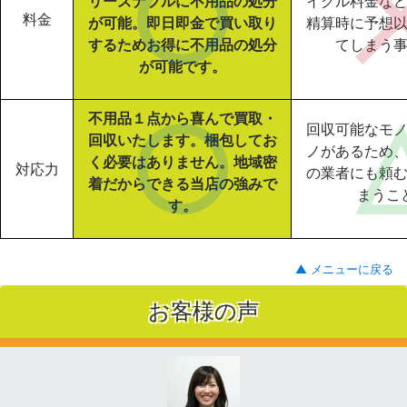
リーズナブルに不用品の処分
イクル料金な
料金
が可能。即日即金で買い取り
精算時に予想
するためお得に不用品の処分
てしまう
が可能です。
不用品１点から喜んで買取・
回収可能なモ
回収いたします。梱包してお
ノがあるため
く必要はありません。地域密
対応力
の業者にも頼
着だからできる当店の強みで
まうこ
す。
▲ メニューに戻る
お客様の声