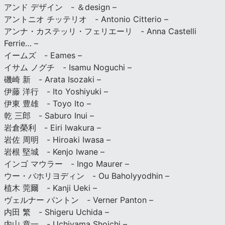
アンド デザイン - ＆design –
アントニオ チッテリオ - Antonio Citterio –
アンナ・カステッリ・フェリエーリ - Anna Castelli
Ferrie… –
イームズ - Eames –
イサム ノグチ - Isamu Noguchi –
磯崎 新 - Arata Isozaki –
伊藤 洋行 - Ito Yoshiyuki –
伊東 豊雄 - Toyo Ito –
乾 三郎 - Saburo Inui –
岩倉榮利 - Eiri Iwakura –
岩佐 周明 - Hiroaki Iwasa –
岩根 堅城 - Kenjo Iwane –
インゴ マウラー - Ingo Maurer –
ウー・バホリヨディン - Ou Baholyyodhin –
植木 莞爾 - Kanji Ueki –
ヴェルナー パントン - Verner Panton –
内田 繁 - Shigeru Uchida –
内山 章一 - Uchiyama Shoichi –