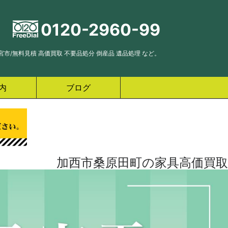
0120-2960-99
市/無料見積 高価買取 不要品処分 倒産品 遺品処理 など。
内
ブログ
加西市桑原田町の家具高価買取