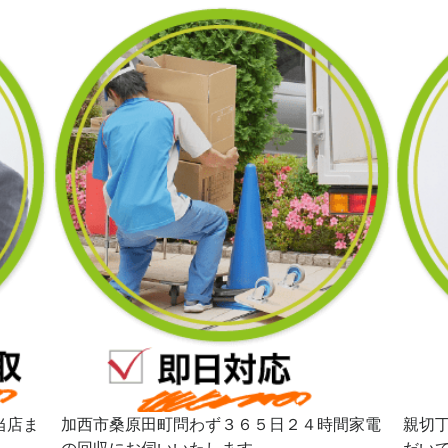
当店ま
加西市桑原田町問わず３６５日２４時間家電
親切