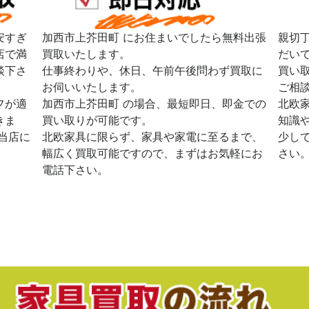
安すぎ
加西市上芥田町 にお住まいでしたら無料出張
親切
店で満
買取いたします。
だい
談下さ
仕事終わりや、休日、午前午後問わず買取に
買い
お伺いいたします。
ご相
フが適
加西市上芥田町 の場合、最短即日、即金での
北欧
きま
買い取りが可能です。
知識
当店に
北欧家具に限らず、家具や家電に至るまで、
少し
幅広く買取可能ですので、まずはお気軽にお
さい
電話下さい。