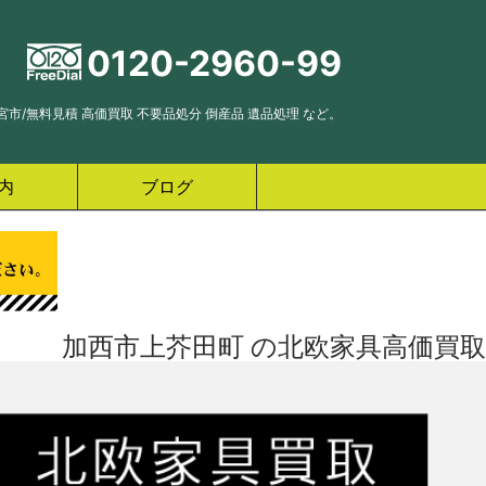
0120-2960-99
市/無料見積 高価買取 不要品処分 倒産品 遺品処理 など。
内
ブログ
加西市上芥田町 の北欧家具高価買取