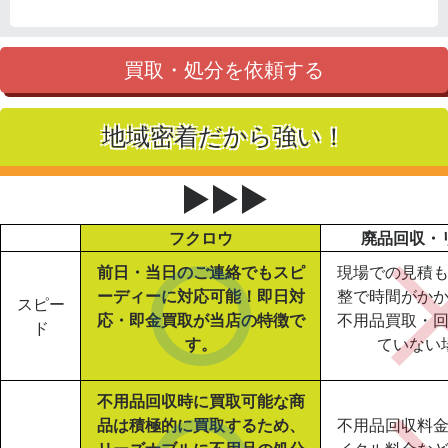
買取・処分を依頼する
地域密着だから強い！
▶▶▶
フクロウ
廃品回収・
前日・当日のご連絡でもスピ
現場での見積
ーディーに対応可能！即日対
整で時間がか
スピー
応・即金買取が当店の特徴で
不用品買取・
ド
す。
ていない
不用品回収時に買取可能な商
品は積極的に買取するため、
不用品回収料