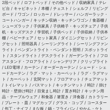
2段ベッド / ロフトベッド / その他ベッド / 収納家具 / テレ
ビ台 / キャビネット / 本棚 / チェスト / シェルフ / リビング
ボード / ワゴン / ロッカー / ドレッサー / ハンガーラック・
コートハンガー / キッチン収納・キッチンワゴン / 食器棚 /
シューズラック / 子供家具 / 子供椅子・キッズチェア / 子供
机・キッズデスク / 学習机 / 子供ベッド / 子供収納 / 子供本
棚 / ベビーチェア / セット家具 / ダイニングセット / リビン
グセット / 照明器具 / シーリングライト / シーリングファン
ライト / ペンダントライト・ペンダント照明 / スポットライ
ト / スタンドライト / デスクライト / ガーデンライト / フロ
アスタンド・フロアライト / シャンデリア / クリップライト
/ LED電球 / カーテン / オーダーカーテン / シェード・シェ
ードカーテン / ラグ・マット・カーペット / ラグ・ラグマッ
ト / カーペット / 玄関マット / フロアマット / チェアマット
/ トイレマット / バスマット / キッチンマット / 時計 / 掛け
時計・壁掛け時計 / 目覚まし時計 / 置き時計 / キッチン用
品・テーブルウェア / 和食器 / 箸置き / 洋食器 / カトラリー
/ プレート・皿 / マグカップ / グラス・コップ / コースター
/ 包丁・ナイフ / まな板 / 鍋・フライパン / やかん・ケト