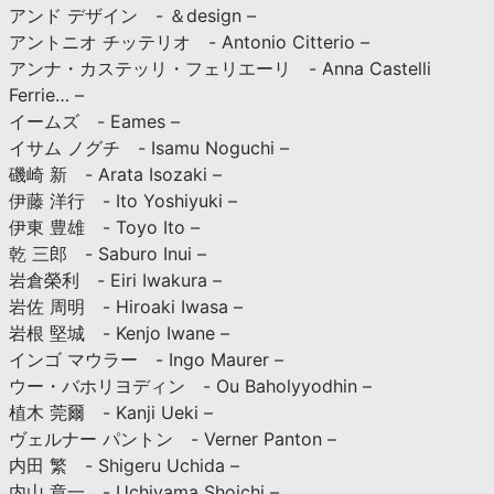
アンド デザイン - ＆design –
アントニオ チッテリオ - Antonio Citterio –
アンナ・カステッリ・フェリエーリ - Anna Castelli
Ferrie… –
イームズ - Eames –
イサム ノグチ - Isamu Noguchi –
磯崎 新 - Arata Isozaki –
伊藤 洋行 - Ito Yoshiyuki –
伊東 豊雄 - Toyo Ito –
乾 三郎 - Saburo Inui –
岩倉榮利 - Eiri Iwakura –
岩佐 周明 - Hiroaki Iwasa –
岩根 堅城 - Kenjo Iwane –
インゴ マウラー - Ingo Maurer –
ウー・バホリヨディン - Ou Baholyyodhin –
植木 莞爾 - Kanji Ueki –
ヴェルナー パントン - Verner Panton –
内田 繁 - Shigeru Uchida –
内山 章一 - Uchiyama Shoichi –