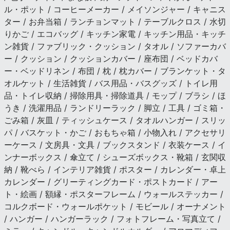
ル・ポット / コーヒーメーカー / メイソンジャー / キャニス
ター / お弁当箱 / ランチョンマット / テーブルクロス / 水切
りかご / エコバッグ / キッチン家電 / キッチン用品・キッチ
ン雑貨 / ファブリック・クッション / タオル / ソファーカバ
ー / クッション / クッションカバー / 座布団 / ベッドカバ
ー・ベッドリネン / 布団 / 枕 / 枕カバー / ブランケット・タ
オルケット / 生活雑貨 / バス用品・バスグッズ / トイレ用
品・トイレ収納 / 掃除用具・掃除道具 / モップ / ブラシ / ほ
うき / 洗濯用品 / ランドリーラック / 脚立 / 工具 / ゴミ箱・
ごみ箱 / 灰皿 / ティッシュケース / タオルハンガー / スリッ
パ / バスケット・かご / おもちゃ箱 / 小物入れ / アクセサリ
ーケース / 文房具・文具 / ブックスタンド / 衣装ケース / イ
ンナーボックス / 傘立て / シューズボックス・靴箱 / 玄関収
納 / 靴べら / インテリア雑貨 / ポスター / カレンダー・卓上
カレンダー / グリーティングカード・ポストカード / アー
ト・絵画 / 額縁・ポスターフレーム / ウォールステッカー /
コルクボード・ウォールポケット / モビール / オーナメント
/ ハンガー / ハンガーラック / フォトフレーム・写真立て /