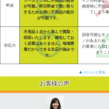
リーズナブルに不用品の処分
イクル料金な
料金
が可能。即日即金で買い取り
精算時に予想
するためお得に不用品の処分
てしまう
が可能です。
不用品１点から喜んで買取・
回収可能なモ
回収いたします。梱包してお
ノがあるため
く必要はありません。地域密
対応力
の業者にも頼
着だからできる当店の強みで
まうこ
す。
▲ メニューに戻る
お客様の声