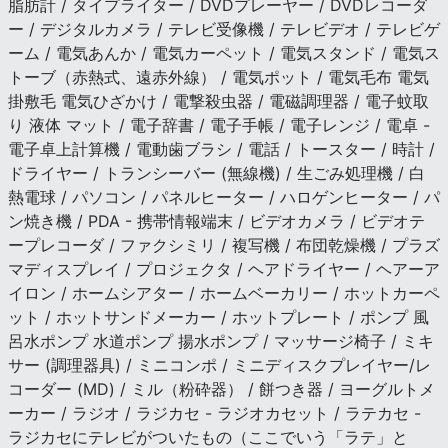
脂肪計 / タイプライター / DVDプレーヤー / DVDレコーダ
ー / デジタルカメラ / テレビ受像機 / テレビデオ / テレビゲ
ーム / 電気あんか / 電気カーペット / 電気スタンド / 電気ス
トーブ（赤熱式、遠赤外線） / 電気ポット / 電気毛布 電気
掛敷毛 電気ひざかけ / 電撃殺虫器 / 電磁調理器 / 電子蚊取
り 液体 マット / 電子辞書 / 電子手帳 / 電子レンジ / 電卓 -
電子卓上計算機 / 電動歯ブラシ / 電話 / トースター / 時計 /
ドライヤー / トランシーバー (無線機) / 生ごみ処理機 / 白
熱電球 / パソコン / パネルヒーター / ハロゲンヒーター / パ
ン焼き機 / PDA - 携帯情報端末 / ビデオカメラ / ビデオテ
ープレコーダ / ファクシミリ / 複写機 / 布団乾燥機 / プラズ
マディスプレイ / プロジェクタ / ヘアドライヤー / ヘアーア
イロン / ホームシアター / ホームベーカリー / ホットカーペ
ット / ホットサンドメーカー / ホットプレート / ポンプ 風
呂水ポンプ 水道ポンプ 揚水ポンプ / マッサージ椅子 / ミキ
サー (調理器具) / ミニコンポ / ミニディスクプレイヤー/レ
コーダー (MD) / ミル（粉砕器） / 餅つき器 / ヨーグルトメ
ーカー / ラジオ / ラジカセ - ラジオカセット / ラテカセ -
ラジカセにテレビがついたもの（ここでいう「ラテ」と