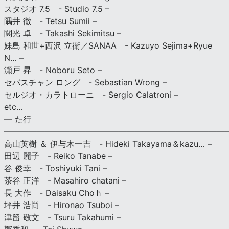
スタジオ 7.5 - Studio 7.5 –
隅井 徹 - Tetsu Sumii –
関光 卓 - Takashi Sekimitsu –
妹島 和世+西沢 立衛／SANAA - Kazuyo Sejima+Ryue
N… –
瀬戸 昇 - Noboru Seto –
セバスチャン ロング - Sebastian Wrong –
セルジオ・カラトローニ - Sergio Calatroni –
etc…
— た行
———————————————————————————
高山英樹 ＆ 伊与木一吉 - Hideki Takayama＆kazu… –
田辺 麗子 - Reiko Tanabe –
谷 俊幸 - Toshiyuki Tani –
茶谷 正洋 - Masahiro chatani –
長 大作 - Daisaku Choｈ –
坪井 浩尚 - Hironao Tsuboi –
津留 敬文 - Tsuru Takahumi –