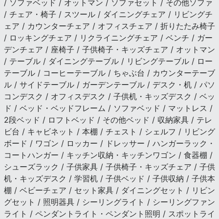
/ ソファベッド / オットマン / ソファセット / その他ソファ
/ チェア・椅子 / スツール / ダイニングチェア / リビングチ
ェア / カウンターチェア / オフィスチェア / 折りたたみ椅子
/ ロッキングチェア / リクライニングチェア / ベンチ / ガー
デンチェア / 座椅子 / 子供椅子・キッズチェア / オットマン
/ テーブル / ダイニングテーブル / リビングテーブル / ロー
テーブル / コーヒーテーブル / ちゃぶ台 / カウンターテーブ
ル / サイドテーブル / ガーデンテーブル / デスク・机 / パソ
コンデスク / オフィスデスク / 子供机・キッズデスク / ベッ
ド / ベッド・ベッドフレーム / ソファベッド / マットレス /
2段ベッド / ロフトベッド / その他ベッド / 収納家具 / テレ
ビ台 / キャビネット / 本棚 / チェスト / シェルフ / リビング
ボード / ワゴン / ロッカー / ドレッサー / ハンガーラック・
コートハンガー / キッチン収納・キッチンワゴン / 食器棚 /
シューズラック / 子供家具 / 子供椅子・キッズチェア / 子供
机・キッズデスク / 学習机 / 子供ベッド / 子供収納 / 子供本
棚 / ベビーチェア / セット家具 / ダイニングセット / リビン
グセット / 照明器具 / シーリングライト / シーリングファン
ライト / ペンダントライト・ペンダント照明 / スポットライ