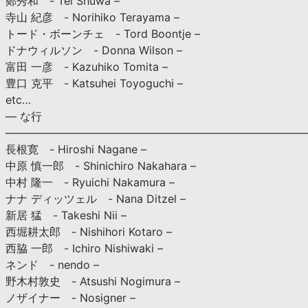
鄭秀和 - Tei Shuwa –
寺山 紀彦 - Norihiko Terayama –
トード・ボーンチェ - Tord Boontje –
ドナウィルソン - Donna Wilson –
富田 一彦 - Kazuhiko Tomita –
豊口 克平 - Katsuhei Toyoguchi –
etc…
— な行
———————————————————————————
長根寛 - Hiroshi Nagane –
中原 慎一郎 - Shinichiro Nakahara –
中村 隆一 - Ryuichi Nakamura –
ナナ ディッツェル - Nana Ditzel –
新居 猛 - Takeshi Nii –
西堀耕太郎 - Nishihori Kotaro –
西脇 一郎 - Ichiro Nishiwaki –
ネンド - nendo –
野木村敦史 - Atsushi Nogimura –
ノザイナー - Nosigner –