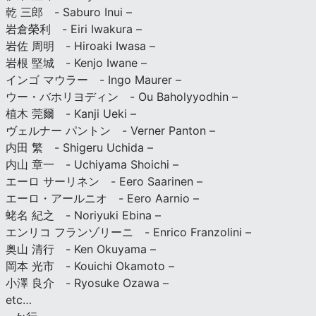
乾 三郎 - Saburo Inui –
岩倉榮利 - Eiri Iwakura –
岩佐 周明 - Hiroaki Iwasa –
岩根 堅城 - Kenjo Iwane –
インゴ マウラー - Ingo Maurer –
ウー・バホリヨディン - Ou Baholyyodhin –
植木 莞爾 - Kanji Ueki –
ヴェルナー パントン - Verner Panton –
内田 繁 - Shigeru Uchida –
内山 章一 - Uchiyama Shoichi –
エーロ サーリネン - Eero Saarinen –
エーロ・アールニオ - Eero Aarnio –
蛯名 紀之 - Noriyuki Ebina –
エンリコ フランゾリーニ - Enrico Franzolini –
奥山 清行 - Ken Okuyama –
岡本 光市 - Kouichi Okamoto –
小澤 良介 - Ryosuke Ozawa –
etc…