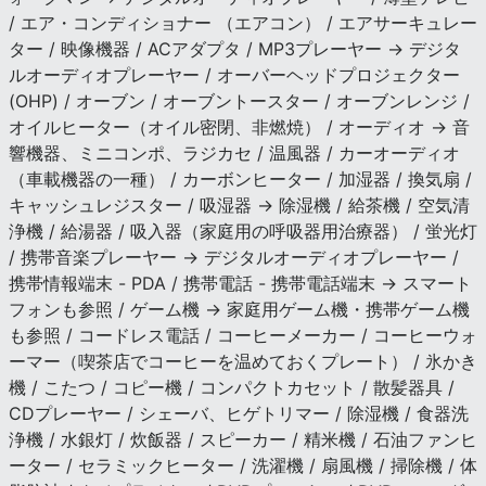
/ エア・コンディショナー （エアコン） / エアサーキュレー
ター / 映像機器 / ACアダプタ / MP3プレーヤー → デジタ
ルオーディオプレーヤー / オーバーヘッドプロジェクター
(OHP) / オーブン / オーブントースター / オーブンレンジ /
オイルヒーター（オイル密閉、非燃焼） / オーディオ → 音
響機器、ミニコンポ、ラジカセ / 温風器 / カーオーディオ
（車載機器の一種） / カーボンヒーター / 加湿器 / 換気扇 /
キャッシュレジスター / 吸湿器 → 除湿機 / 給茶機 / 空気清
浄機 / 給湯器 / 吸入器（家庭用の呼吸器用治療器） / 蛍光灯
/ 携帯音楽プレーヤー → デジタルオーディオプレーヤー /
携帯情報端末 - PDA / 携帯電話 - 携帯電話端末 → スマート
フォンも参照 / ゲーム機 → 家庭用ゲーム機・携帯ゲーム機
も参照 / コードレス電話 / コーヒーメーカー / コーヒーウォ
ーマー（喫茶店でコーヒーを温めておくプレート） / 氷かき
機 / こたつ / コピー機 / コンパクトカセット / 散髪器具 /
CDプレーヤー / シェーバ、ヒゲトリマー / 除湿機 / 食器洗
浄機 / 水銀灯 / 炊飯器 / スピーカー / 精米機 / 石油ファンヒ
ーター / セラミックヒーター / 洗濯機 / 扇風機 / 掃除機 / 体