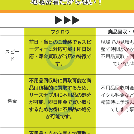
地域密着だから強い！
▶▶▶
フクロウ
廃品回収・
前日・当日のご連絡でもスピ
現場での見積
ーディーに対応可能！即日対
整で時間がか
スピー
応・即金買取が当店の特徴で
不用品買取・
ド
す。
ていない
不用品回収時に買取可能な商
品は積極的に買取するため、
不用品回収料
リーズナブルに不用品の処分
イクル料金な
料金
が可能。即日即金で買い取り
精算時に予想
するためお得に不用品の処分
てしまう
が可能です。
不用品１点から喜んで買取・