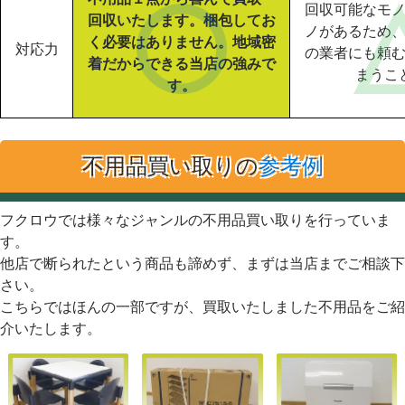
回収可能なモ
回収いたします。梱包してお
ノがあるため
く必要はありません。地域密
対応力
の業者にも頼
着だからできる当店の強みで
まうこ
す。
不用品買い取りの
参考例
フクロウでは様々なジャンルの不用品買い取りを行っていま
す。
他店で断られたという商品も諦めず、まずは当店までご相談下
さい。
こちらではほんの一部ですが、買取いたしました不用品をご紹
介いたします。