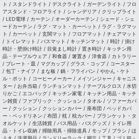
ト / スタンドライト / デスクライト / ガーデンライト / フロ
アスタンド・フロアライト / シャンデリア / クリップライト
/ LED電球 / カーテン / オーダーカーテン / シェード・シェ
ードカーテン / ラグ・マット・カーペット / ラグ・ラグマッ
ト / カーペット / 玄関マット / フロアマット / チェアマット
/ トイレマット / バスマット / キッチンマット / 時計 / 掛け
時計・壁掛け時計 / 目覚まし時計 / 置き時計 / キッチン用
品・テーブルウェア / 和食器 / 箸置き / 洋食器 / カトラリー
/ プレート・皿 / マグカップ / グラス・コップ / コースター
/ 包丁・ナイフ / まな板 / 鍋・フライパン / やかん・ケト
ル・ポット / コーヒーメーカー / メイソンジャー / キャニス
ター / お弁当箱 / ランチョンマット / テーブルクロス / 水切
りかご / エコバッグ / キッチン家電 / キッチン用品・キッチ
ン雑貨 / ファブリック・クッション / タオル / ソファーカバ
ー / クッション / クッションカバー / 座布団 / ベッドカバ
ー・ベッドリネン / 布団 / 枕 / 枕カバー / ブランケット・タ
オルケット / 生活雑貨 / バス用品・バスグッズ / トイレ用
品・トイレ収納 / 掃除用具・掃除道具 / モップ / ブラシ / ほ
うき / 洗濯用品 / ランドリーラック / 脚立 / 工具 / ゴミ箱・