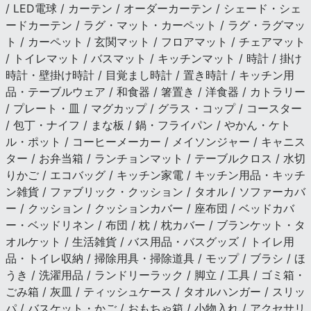
/ LED電球 / カーテン / オーダーカーテン / シェード・シェ
ードカーテン / ラグ・マット・カーペット / ラグ・ラグマッ
ト / カーペット / 玄関マット / フロアマット / チェアマット
/ トイレマット / バスマット / キッチンマット / 時計 / 掛け
時計・壁掛け時計 / 目覚まし時計 / 置き時計 / キッチン用
品・テーブルウェア / 和食器 / 箸置き / 洋食器 / カトラリー
/ プレート・皿 / マグカップ / グラス・コップ / コースター
/ 包丁・ナイフ / まな板 / 鍋・フライパン / やかん・ケト
ル・ポット / コーヒーメーカー / メイソンジャー / キャニス
ター / お弁当箱 / ランチョンマット / テーブルクロス / 水切
りかご / エコバッグ / キッチン家電 / キッチン用品・キッチ
ン雑貨 / ファブリック・クッション / タオル / ソファーカバ
ー / クッション / クッションカバー / 座布団 / ベッドカバ
ー・ベッドリネン / 布団 / 枕 / 枕カバー / ブランケット・タ
オルケット / 生活雑貨 / バス用品・バスグッズ / トイレ用
品・トイレ収納 / 掃除用具・掃除道具 / モップ / ブラシ / ほ
うき / 洗濯用品 / ランドリーラック / 脚立 / 工具 / ゴミ箱・
ごみ箱 / 灰皿 / ティッシュケース / タオルハンガー / スリッ
パ / バスケット・かご / おもちゃ箱 / 小物入れ / アクセサリ