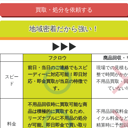
買取・処分を依頼する
地域密着だから強い！
▶▶▶
フクロウ
廃品回収・
前日・当日のご連絡でもスピ
現場での見積
ーディーに対応可能！即日対
整で時間がか
スピー
応・即金買取が当店の特徴で
不用品買取・
ド
す。
ていない
不用品回収時に買取可能な商
品は積極的に買取するため、
不用品回収料
リーズナブルに不用品の処分
イクル料金な
料金
が可能。即日即金で買い取り
精算時に予想