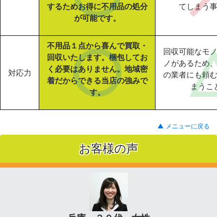
するためお得に不用品の処分
てしまう
が可能です。
不用品１点から喜んで買取・
回収可能なモ
回収いたします。梱包してお
ノがあるため
く必要はありません。地域密
対応力
の業者にも頼
着だからできる当店の強みで
まうこ
す。
▲ メニューに戻る
お客様の声