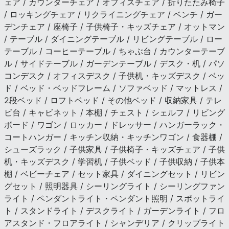
ェア / カウンターチェア / オフィスチェア / 折りたたみ椅子
/ ロッキングチェア / リクライニングチェア / ベンチ / ガー
デンチェア / 座椅子 / 子供椅子・キッズチェア / オットマン
/ テーブル / ダイニングテーブル / リビングテーブル / ロー
テーブル / コーヒーテーブル / ちゃぶ台 / カウンターテーブ
ル / サイドテーブル / ガーデンテーブル / デスク・机 / パソ
コンデスク / オフィスデスク / 子供机・キッズデスク / ベッ
ド / ベッド・ベッドフレーム / ソファベッド / マットレス /
2段ベッド / ロフトベッド / その他ベッド / 収納家具 / テレ
ビ台 / キャビネット / 本棚 / チェスト / シェルフ / リビング
ボード / ワゴン / ロッカー / ドレッサー / ハンガーラック・
コートハンガー / キッチン収納・キッチンワゴン / 食器棚 /
シューズラック / 子供家具 / 子供椅子・キッズチェア / 子供
机・キッズデスク / 学習机 / 子供ベッド / 子供収納 / 子供本
棚 / ベビーチェア / セット家具 / ダイニングセット / リビン
グセット / 照明器具 / シーリングライト / シーリングファン
ライト / ペンダントライト・ペンダント照明 / スポットライ
ト / スタンドライト / デスクライト / ガーデンライト / フロ
アスタンド・フロアライト / シャンデリア / クリップライト