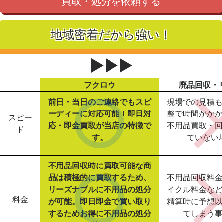
買取・処分を依頼する
地域密着だから強い！
▶▶▶
フクロウ
廃品回収・
前日・当日のご連絡でもスピ
現場での見積
ーディーに対応可能！即日対
整で時間がか
スピー
応・即金買取が当店の特徴で
不用品買取・
ド
す。
ていない
不用品回収時に買取可能な商
品は積極的に買取するため、
不用品回収料
リーズナブルに不用品の処分
イクル料金な
料金
が可能。即日即金で買い取り
精算時に予想
するためお得に不用品の処分
てしまう