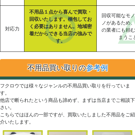
不用品１点から喜んで買取・
回収可能なモ
回収いたします。梱包してお
ノがあるため
く必要はありません。地域密
対応力
の業者にも頼
着だからできる当店の強みで
まうこ
す。
不用品買い取りの
参考例
フクロウでは様々なジャンルの不用品買い取りを行っていま
す。
他店で断られたという商品も諦めず、まずは当店までご相談下
さい。
こちらではほんの一部ですが、買取いたしました不用品をご紹
介いたします。