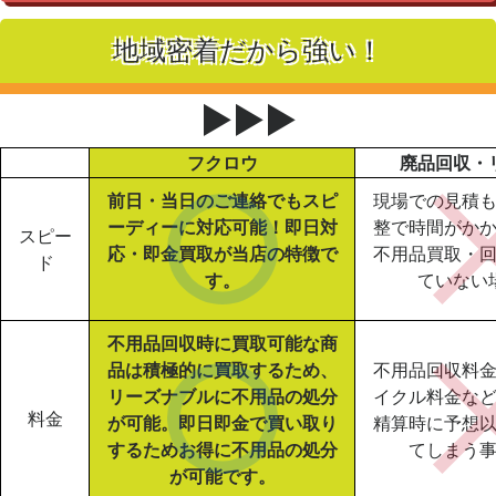
地域密着だから強い！
▶▶▶
フクロウ
廃品回収・
前日・当日のご連絡でもスピ
現場での見積
ーディーに対応可能！即日対
整で時間がか
スピー
応・即金買取が当店の特徴で
不用品買取・
ド
す。
ていない
不用品回収時に買取可能な商
品は積極的に買取するため、
不用品回収料
リーズナブルに不用品の処分
イクル料金な
料金
が可能。即日即金で買い取り
精算時に予想
するためお得に不用品の処分
てしまう
が可能です。