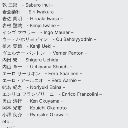
乾 三郎 - Saburo Inui –
岩倉榮利 - Eiri Iwakura –
岩佐 周明 - Hiroaki Iwasa –
岩根 堅城 - Kenjo Iwane –
インゴ マウラー - Ingo Maurer –
ウー・バホリヨディン - Ou Baholyyodhin –
植木 莞爾 - Kanji Ueki –
ヴェルナー パントン - Verner Panton –
内田 繁 - Shigeru Uchida –
内山 章一 - Uchiyama Shoichi –
エーロ サーリネン - Eero Saarinen –
エーロ・アールニオ - Eero Aarnio –
蛯名 紀之 - Noriyuki Ebina –
エンリコ フランゾリーニ - Enrico Franzolini –
奥山 清行 - Ken Okuyama –
岡本 光市 - Kouichi Okamoto –
小澤 良介 - Ryosuke Ozawa –
etc…