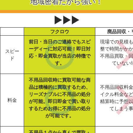
地域密着だから強い！
▶▶▶
フクロウ
廃品回収・
前日・当日のご連絡でもスピ
現場での見積
ーディーに対応可能！即日対
整で時間がか
スピー
応・即金買取が当店の特徴で
不用品買取・
ド
す。
ていない
不用品回収時に買取可能な商
品は積極的に買取するため、
不用品回収料
リーズナブルに不用品の処分
イクル料金な
料金
が可能。即日即金で買い取り
精算時に予想
するためお得に不用品の処分
てしまう
が可能です。
不用品１点から喜んで買取・