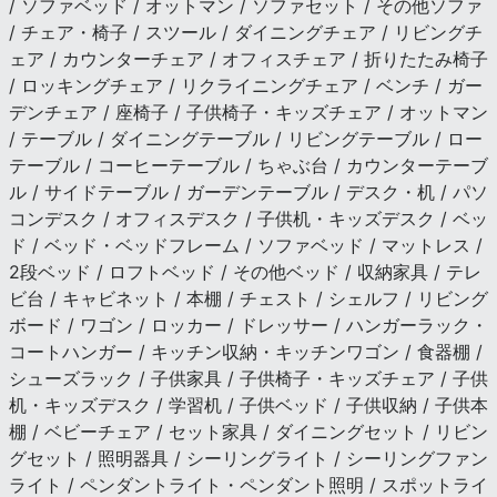
/ ソファベッド / オットマン / ソファセット / その他ソファ
/ チェア・椅子 / スツール / ダイニングチェア / リビングチ
ェア / カウンターチェア / オフィスチェア / 折りたたみ椅子
/ ロッキングチェア / リクライニングチェア / ベンチ / ガー
デンチェア / 座椅子 / 子供椅子・キッズチェア / オットマン
/ テーブル / ダイニングテーブル / リビングテーブル / ロー
テーブル / コーヒーテーブル / ちゃぶ台 / カウンターテーブ
ル / サイドテーブル / ガーデンテーブル / デスク・机 / パソ
コンデスク / オフィスデスク / 子供机・キッズデスク / ベッ
ド / ベッド・ベッドフレーム / ソファベッド / マットレス /
2段ベッド / ロフトベッド / その他ベッド / 収納家具 / テレ
ビ台 / キャビネット / 本棚 / チェスト / シェルフ / リビング
ボード / ワゴン / ロッカー / ドレッサー / ハンガーラック・
コートハンガー / キッチン収納・キッチンワゴン / 食器棚 /
シューズラック / 子供家具 / 子供椅子・キッズチェア / 子供
机・キッズデスク / 学習机 / 子供ベッド / 子供収納 / 子供本
棚 / ベビーチェア / セット家具 / ダイニングセット / リビン
グセット / 照明器具 / シーリングライト / シーリングファン
ライト / ペンダントライト・ペンダント照明 / スポットライ