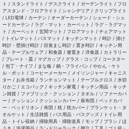
ト / スタンドライト / デスクライト / ガーデンライト / フロ
アスタンド・フロアライト / シャンデリア / クリップライト
/ LED電球 / カーテン / オーダーカーテン / シェード・シェ
ードカーテン / ラグ・マット・カーペット / ラグ・ラグマッ
ト / カーペット / 玄関マット / フロアマット / チェアマット
/ トイレマット / バスマット / キッチンマット / 時計 / 掛け
時計・壁掛け時計 / 目覚まし時計 / 置き時計 / キッチン用
品・テーブルウェア / 和食器 / 箸置き / 洋食器 / カトラリー
/ プレート・皿 / マグカップ / グラス・コップ / コースター
/ 包丁・ナイフ / まな板 / 鍋・フライパン / やかん・ケト
ル・ポット / コーヒーメーカー / メイソンジャー / キャニス
ター / お弁当箱 / ランチョンマット / テーブルクロス / 水切
りかご / エコバッグ / キッチン家電 / キッチン用品・キッチ
ン雑貨 / ファブリック・クッション / タオル / ソファーカバ
ー / クッション / クッションカバー / 座布団 / ベッドカバ
ー・ベッドリネン / 布団 / 枕 / 枕カバー / ブランケット・タ
オルケット / 生活雑貨 / バス用品・バスグッズ / トイレ用
品・トイレ収納 / 掃除用具・掃除道具 / モップ / ブラシ / ほ
うき / 洗濯用品 / ランドリーラック / 脚立 / 工具 / ゴミ箱・