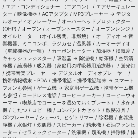
/ エア・コンディショナー （エアコン） / エアサーキュレー
ター / 映像機器 / ACアダプタ / MP3プレーヤー → デジタ
ルオーディオプレーヤー / オーバーヘッドプロジェクター
(OHP) / オーブン / オーブントースター / オーブンレンジ /
オイルヒーター（オイル密閉、非燃焼） / オーディオ → 音
響機器、ミニコンポ、ラジカセ / 温風器 / カーオーディオ
（車載機器の一種） / カーボンヒーター / 加湿器 / 換気扇 /
キャッシュレジスター / 吸湿器 → 除湿機 / 給茶機 / 空気清
浄機 / 給湯器 / 吸入器（家庭用の呼吸器用治療器） / 蛍光灯
/ 携帯音楽プレーヤー → デジタルオーディオプレーヤー /
携帯情報端末 - PDA / 携帯電話 - 携帯電話端末 → スマート
フォンも参照 / ゲーム機 → 家庭用ゲーム機・携帯ゲーム機
も参照 / コードレス電話 / コーヒーメーカー / コーヒーウォ
ーマー（喫茶店でコーヒーを温めておくプレート） / 氷かき
機 / こたつ / コピー機 / コンパクトカセット / 散髪器具 /
CDプレーヤー / シェーバ、ヒゲトリマー / 除湿機 / 食器洗
浄機 / 水銀灯 / 炊飯器 / スピーカー / 精米機 / 石油ファンヒ
ーター / セラミックヒーター / 洗濯機 / 扇風機 / 掃除機 / 体