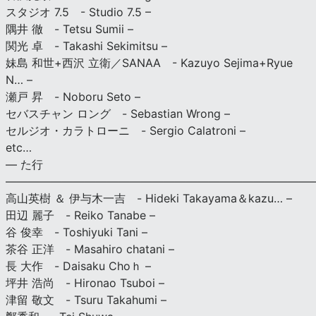
スタジオ 7.5 - Studio 7.5 –
隅井 徹 - Tetsu Sumii –
関光 卓 - Takashi Sekimitsu –
妹島 和世+西沢 立衛／SANAA - Kazuyo Sejima+Ryue
N… –
瀬戸 昇 - Noboru Seto –
セバスチャン ロング - Sebastian Wrong –
セルジオ・カラトローニ - Sergio Calatroni –
etc…
— た行
———————————————————————————
高山英樹 ＆ 伊与木一吉 - Hideki Takayama＆kazu… –
田辺 麗子 - Reiko Tanabe –
谷 俊幸 - Toshiyuki Tani –
茶谷 正洋 - Masahiro chatani –
長 大作 - Daisaku Choｈ –
坪井 浩尚 - Hironao Tsuboi –
津留 敬文 - Tsuru Takahumi –