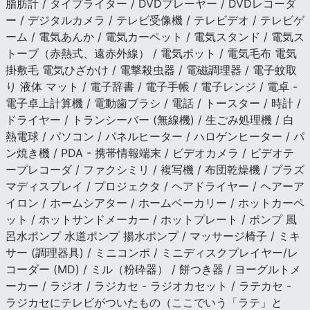
脂肪計 / タイプライター / DVDプレーヤー / DVDレコーダ
ー / デジタルカメラ / テレビ受像機 / テレビデオ / テレビゲ
ーム / 電気あんか / 電気カーペット / 電気スタンド / 電気ス
トーブ（赤熱式、遠赤外線） / 電気ポット / 電気毛布 電気
掛敷毛 電気ひざかけ / 電撃殺虫器 / 電磁調理器 / 電子蚊取
り 液体 マット / 電子辞書 / 電子手帳 / 電子レンジ / 電卓 -
電子卓上計算機 / 電動歯ブラシ / 電話 / トースター / 時計 /
ドライヤー / トランシーバー (無線機) / 生ごみ処理機 / 白
熱電球 / パソコン / パネルヒーター / ハロゲンヒーター / パ
ン焼き機 / PDA - 携帯情報端末 / ビデオカメラ / ビデオテ
ープレコーダ / ファクシミリ / 複写機 / 布団乾燥機 / プラズ
マディスプレイ / プロジェクタ / ヘアドライヤー / ヘアーア
イロン / ホームシアター / ホームベーカリー / ホットカーペ
ット / ホットサンドメーカー / ホットプレート / ポンプ 風
呂水ポンプ 水道ポンプ 揚水ポンプ / マッサージ椅子 / ミキ
サー (調理器具) / ミニコンポ / ミニディスクプレイヤー/レ
コーダー (MD) / ミル（粉砕器） / 餅つき器 / ヨーグルトメ
ーカー / ラジオ / ラジカセ - ラジオカセット / ラテカセ -
ラジカセにテレビがついたもの（ここでいう「ラテ」と