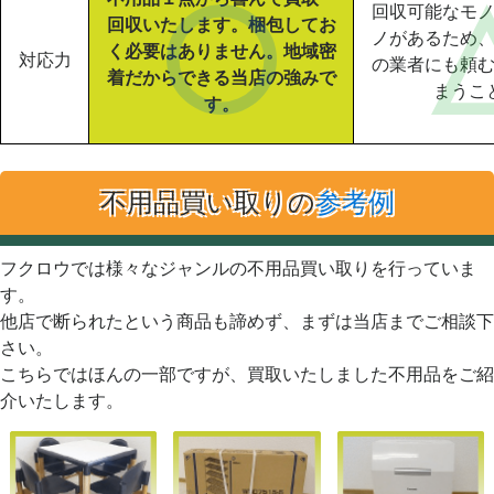
回収可能なモ
回収いたします。梱包してお
ノがあるため
く必要はありません。地域密
対応力
の業者にも頼
着だからできる当店の強みで
まうこ
す。
不用品買い取りの
参考例
フクロウでは様々なジャンルの不用品買い取りを行っていま
す。
他店で断られたという商品も諦めず、まずは当店までご相談下
さい。
こちらではほんの一部ですが、買取いたしました不用品をご紹
介いたします。