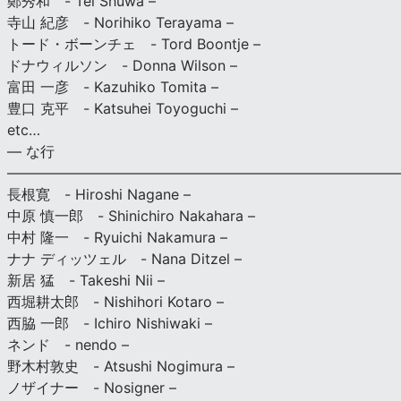
鄭秀和 - Tei Shuwa –
寺山 紀彦 - Norihiko Terayama –
トード・ボーンチェ - Tord Boontje –
ドナウィルソン - Donna Wilson –
富田 一彦 - Kazuhiko Tomita –
豊口 克平 - Katsuhei Toyoguchi –
etc…
— な行
———————————————————————————
長根寛 - Hiroshi Nagane –
中原 慎一郎 - Shinichiro Nakahara –
中村 隆一 - Ryuichi Nakamura –
ナナ ディッツェル - Nana Ditzel –
新居 猛 - Takeshi Nii –
西堀耕太郎 - Nishihori Kotaro –
西脇 一郎 - Ichiro Nishiwaki –
ネンド - nendo –
野木村敦史 - Atsushi Nogimura –
ノザイナー - Nosigner –