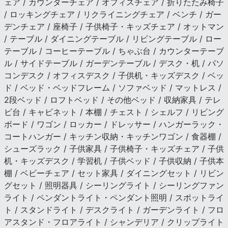
ェア / カウンターチェア / オフィスチェア / 折りたたみ椅子
/ ロッキングチェア / リクライニングチェア / ベンチ / ガー
デンチェア / 座椅子 / 子供椅子・キッズチェア / オットマン
/ テーブル / ダイニングテーブル / リビングテーブル / ロー
テーブル / コーヒーテーブル / ちゃぶ台 / カウンターテーブ
ル / サイドテーブル / ガーデンテーブル / デスク・机 / パソ
コンデスク / オフィスデスク / 子供机・キッズデスク / ベッ
ド / ベッド・ベッドフレーム / ソファベッド / マットレス /
2段ベッド / ロフトベッド / その他ベッド / 収納家具 / テレ
ビ台 / キャビネット / 本棚 / チェスト / シェルフ / リビング
ボード / ワゴン / ロッカー / ドレッサー / ハンガーラック・
コートハンガー / キッチン収納・キッチンワゴン / 食器棚 /
シューズラック / 子供家具 / 子供椅子・キッズチェア / 子供
机・キッズデスク / 学習机 / 子供ベッド / 子供収納 / 子供本
棚 / ベビーチェア / セット家具 / ダイニングセット / リビン
グセット / 照明器具 / シーリングライト / シーリングファン
ライト / ペンダントライト・ペンダント照明 / スポットライ
ト / スタンドライト / デスクライト / ガーデンライト / フロ
アスタンド・フロアライト / シャンデリア / クリップライト