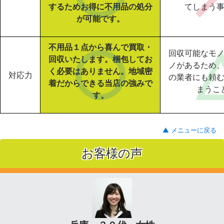
するためお得に不用品の処分
てしまう
が可能です。
不用品１点から喜んで買取・
回収可能なモ
回収いたします。梱包してお
ノがあるため
く必要はありません。地域密
対応力
の業者にも頼
着だからできる当店の強みで
まうこ
す。
▲ メニューに戻る
お客様の声