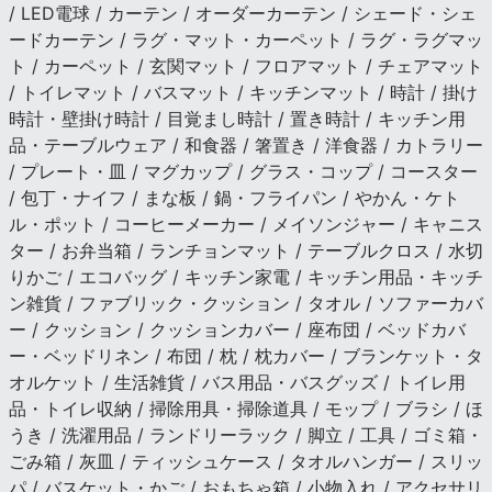
/ LED電球 / カーテン / オーダーカーテン / シェード・シェ
ードカーテン / ラグ・マット・カーペット / ラグ・ラグマッ
ト / カーペット / 玄関マット / フロアマット / チェアマット
/ トイレマット / バスマット / キッチンマット / 時計 / 掛け
時計・壁掛け時計 / 目覚まし時計 / 置き時計 / キッチン用
品・テーブルウェア / 和食器 / 箸置き / 洋食器 / カトラリー
/ プレート・皿 / マグカップ / グラス・コップ / コースター
/ 包丁・ナイフ / まな板 / 鍋・フライパン / やかん・ケト
ル・ポット / コーヒーメーカー / メイソンジャー / キャニス
ター / お弁当箱 / ランチョンマット / テーブルクロス / 水切
りかご / エコバッグ / キッチン家電 / キッチン用品・キッチ
ン雑貨 / ファブリック・クッション / タオル / ソファーカバ
ー / クッション / クッションカバー / 座布団 / ベッドカバ
ー・ベッドリネン / 布団 / 枕 / 枕カバー / ブランケット・タ
オルケット / 生活雑貨 / バス用品・バスグッズ / トイレ用
品・トイレ収納 / 掃除用具・掃除道具 / モップ / ブラシ / ほ
うき / 洗濯用品 / ランドリーラック / 脚立 / 工具 / ゴミ箱・
ごみ箱 / 灰皿 / ティッシュケース / タオルハンガー / スリッ
パ / バスケット・かご / おもちゃ箱 / 小物入れ / アクセサリ