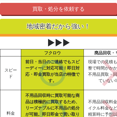
買取・処分を依頼する
地域密着だから強い！
▶▶▶
フクロウ
廃品回収・
前日・当日のご連絡でもスピ
現場での見積
ーディーに対応可能！即日対
整で時間がか
スピー
応・即金買取が当店の特徴で
不用品買取・
ド
す。
ていない
不用品回収時に買取可能な商
品は積極的に買取するため、
不用品回収料
リーズナブルに不用品の処分
イクル料金な
料金
が可能。即日即金で買い取り
精算時に予想