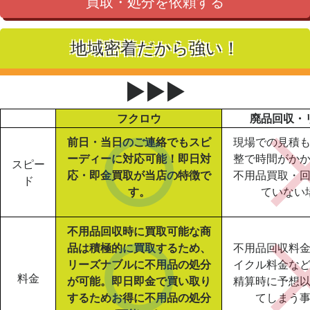
買取・処分を依頼する
地域密着だから強い！
▶▶▶
フクロウ
廃品回収・
前日・当日のご連絡でもスピ
現場での見積
ーディーに対応可能！即日対
整で時間がか
スピー
応・即金買取が当店の特徴で
不用品買取・
ド
す。
ていない
不用品回収時に買取可能な商
品は積極的に買取するため、
不用品回収料
リーズナブルに不用品の処分
イクル料金な
料金
が可能。即日即金で買い取り
精算時に予想
するためお得に不用品の処分
てしまう