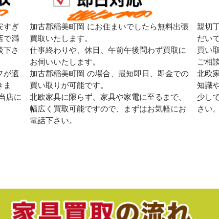
安すぎ
加古郡稲美町岡 にお住まいでしたら無料出張
親切
店で満
買取いたします。
だい
談下さ
仕事終わりや、休日、午前午後問わず買取に
買い
お伺いいたします。
ご相
フが適
加古郡稲美町岡 の場合、最短即日、即金での
北欧
きま
買い取りが可能です。
知識
当店に
北欧家具に限らず、家具や家電に至るまで、
少し
幅広く買取可能ですので、まずはお気軽にお
さい
電話下さい。