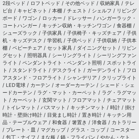
2段ベッド / ロフトベッド / その他ベッド / 収納家具 / テレ
ビ台 / キャビネット / 本棚 / チェスト / シェルフ / リビング
ボード / ワゴン / ロッカー / ドレッサー / ハンガーラック・
コートハンガー / キッチン収納・キッチンワゴン / 食器棚 /
シューズラック / 子供家具 / 子供椅子・キッズチェア / 子供
机・キッズデスク / 学習机 / 子供ベッド / 子供収納 / 子供本
棚 / ベビーチェア / セット家具 / ダイニングセット / リビン
グセット / 照明器具 / シーリングライト / シーリングファン
ライト / ペンダントライト・ペンダント照明 / スポットライ
ト / スタンドライト / デスクライト / ガーデンライト / フロ
アスタンド・フロアライト / シャンデリア / クリップライト
/ LED電球 / カーテン / オーダーカーテン / シェード・シェ
ードカーテン / ラグ・マット・カーペット / ラグ・ラグマッ
ト / カーペット / 玄関マット / フロアマット / チェアマット
/ トイレマット / バスマット / キッチンマット / 時計 / 掛け
時計・壁掛け時計 / 目覚まし時計 / 置き時計 / キッチン用
品・テーブルウェア / 和食器 / 箸置き / 洋食器 / カトラリー
/ プレート・皿 / マグカップ / グラス・コップ / コースター
/ 包丁・ナイフ / まな板 / 鍋・フライパン / やかん・ケト