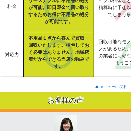
リーズナブルに不用品の処分
イクル料金な
料金
が可能。即日即金で買い取り
精算時に予想
するためお得に不用品の処分
てしまう
が可能です。
不用品１点から喜んで買取・
回収可能なモ
回収いたします。梱包してお
ノがあるため
く必要はありません。地域密
対応力
の業者にも頼
着だからできる当店の強みで
まうこ
す。
▲ メニューに戻る
お客様の声