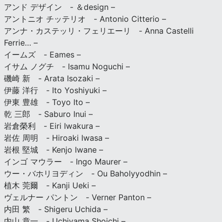
アンド デザイン - ＆design –
アントニオ チッテリオ - Antonio Citterio –
アンナ・カステッリ・フェリエーリ - Anna Castelli
Ferrie… –
イームズ - Eames –
イサム ノグチ - Isamu Noguchi –
磯崎 新 - Arata Isozaki –
伊藤 洋行 - Ito Yoshiyuki –
伊東 豊雄 - Toyo Ito –
乾 三郎 - Saburo Inui –
岩倉榮利 - Eiri Iwakura –
岩佐 周明 - Hiroaki Iwasa –
岩根 堅城 - Kenjo Iwane –
インゴ マウラー - Ingo Maurer –
ウー・バホリヨディン - Ou Baholyyodhin –
植木 莞爾 - Kanji Ueki –
ヴェルナー パントン - Verner Panton –
内田 繁 - Shigeru Uchida –
内山 章一 - Uchiyama Shoichi –