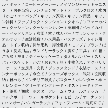
ル・ポット / コーヒーメーカー / メイソンジャー / キャニス
ター / お弁当箱 / ランチョンマット / テーブルクロス / 水切
りかご / エコバッグ / キッチン家電 / キッチン用品・キッチ
ン雑貨 / ファブリック・クッション / タオル / ソファーカバ
ー / クッション / クッションカバー / 座布団 / ベッドカバ
ー・ベッドリネン / 布団 / 枕 / 枕カバー / ブランケット・タ
オルケット / 生活雑貨 / バス用品・バスグッズ / トイレ用
品・トイレ収納 / 掃除用具・掃除道具 / モップ / ブラシ / ほ
うき / 洗濯用品 / ランドリーラック / 脚立 / 工具 / ゴミ箱・
ごみ箱 / 灰皿 / ティッシュケース / タオルハンガー / スリッ
パ / バスケット・かご / おもちゃ箱 / 小物入れ / アクセサリ
ーケース / 文房具・文具 / ブックスタンド / 衣装ケース / イ
ンナーボックス / 傘立て / シューズボックス・靴箱 / 玄関収
納 / 靴べら / インテリア雑貨 / ポスター / カレンダー・卓上
カレンダー / グリーティングカード・ポストカード / アー
ト・絵画 / 額縁・ポスターフレーム / ウォールステッカー /
コルクボード・ウォールポケット / モビール / オーナメント
/ ハンガー / ハンガーラック / フォトフレーム・写真立て /