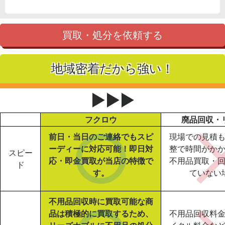
買取・処分を依頼する
地域密着だから強い！
▶▶▶
フクロウ
廃品回収・
前日・当日のご連絡でもスピ
現場での見積
ーディーに対応可能！即日対
整で時間がか
スピー
応・即金買取が当店の特徴で
不用品買取・
ド
す。
ていない
不用品回収時に買取可能な商
品は積極的に買取するため、
不用品回収料