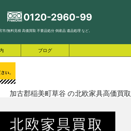
0120-2960-99
市/無料見積 高価買取 不要品処分 倒産品 遺品処理 など。
内
ブログ
加古郡稲美町草谷 の北欧家具高価買取