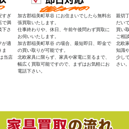
安すぎ
加古郡稲美町草谷 にお住まいでしたら無料出
親切
店で満
張買取いたします。
だい
談下さ
仕事終わりや、休日、午前午後問わず買取に
買い
お伺いいたします。
ご相
フが適
加古郡稲美町草谷 の場合、最短即日、即金で
北欧
きま
の買い取りが可能です。
知識
は当店
北欧家具に限らず、家具や家電に至るまで、
少し
幅広く買取可能ですので、まずはお気軽にお
さい
電話下さい。