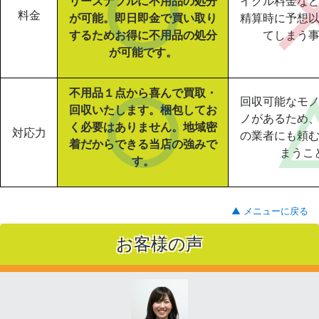
リーズナブルに不用品の処分
イクル料金な
料金
が可能。即日即金で買い取り
精算時に予想
するためお得に不用品の処分
てしまう
が可能です。
不用品１点から喜んで買取・
回収可能なモ
回収いたします。梱包してお
ノがあるため
く必要はありません。地域密
対応力
の業者にも頼
着だからできる当店の強みで
まうこ
す。
▲ メニューに戻る
お客様の声