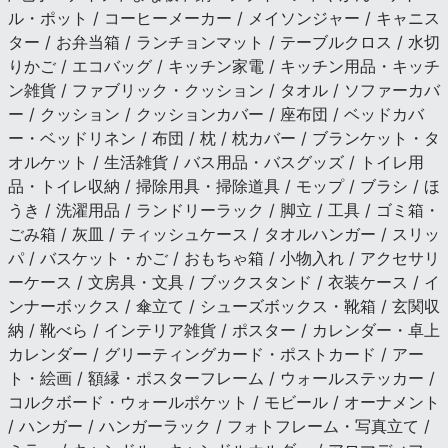
ル・ポット / コーヒーメーカー / メイソンジャー / キャニス
ター / お弁当箱 / ランチョンマット / テーブルクロス / 水切
りかご / エコバッグ / キッチン家電 / キッチン用品・キッチ
ン雑貨 / ファブリック・クッション / タオル / ソファーカバ
ー / クッション / クッションカバー / 座布団 / ベッドカバ
ー・ベッドリネン / 布団 / 枕 / 枕カバー / ブランケット・タ
オルケット / 生活雑貨 / バス用品・バスグッズ / トイレ用
品・トイレ収納 / 掃除用具・掃除道具 / モップ / ブラシ / ほ
うき / 洗濯用品 / ランドリーラック / 脚立 / 工具 / ゴミ箱・
ごみ箱 / 灰皿 / ティッシュケース / タオルハンガー / スリッ
パ / バスケット・かご / おもちゃ箱 / 小物入れ / アクセサリ
ーケース / 文房具・文具 / ブックスタンド / 衣装ケース / イ
ンナーボックス / 傘立て / シューズボックス・靴箱 / 玄関収
納 / 靴べら / インテリア雑貨 / ポスター / カレンダー・卓上
カレンダー / グリーティングカード・ポストカード / アー
ト・絵画 / 額縁・ポスターフレーム / ウォールステッカー /
コルクボード・ウォールポケット / モビール / オーナメント
/ ハンガー / ハンガーラック / フォトフレーム・写真立て /