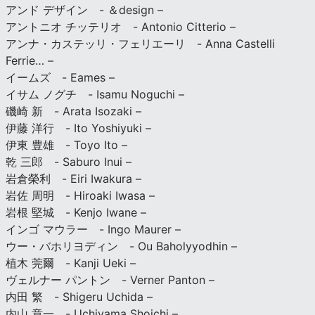
アンド デザイン - ＆design –
アントニオ チッテリオ - Antonio Citterio –
アンナ・カステッリ・フェリエーリ - Anna Castelli
Ferrie… –
イームズ - Eames –
イサム ノグチ - Isamu Noguchi –
磯崎 新 - Arata Isozaki –
伊藤 洋行 - Ito Yoshiyuki –
伊東 豊雄 - Toyo Ito –
乾 三郎 - Saburo Inui –
岩倉榮利 - Eiri Iwakura –
岩佐 周明 - Hiroaki Iwasa –
岩根 堅城 - Kenjo Iwane –
インゴ マウラー - Ingo Maurer –
ウー・バホリヨディン - Ou Baholyyodhin –
植木 莞爾 - Kanji Ueki –
ヴェルナー パントン - Verner Panton –
内田 繁 - Shigeru Uchida –
内山 章一 - Uchiyama Shoichi –