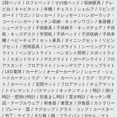
2段ベッド / ロフトベッド / その他ベッド / 収納家具 / テレ
ビ台 / キャビネット / 本棚 / チェスト / シェルフ / リビング
ボード / ワゴン / ロッカー / ドレッサー / ハンガーラック・
コートハンガー / キッチン収納・キッチンワゴン / 食器棚 /
シューズラック / 子供家具 / 子供椅子・キッズチェア / 子供
机・キッズデスク / 学習机 / 子供ベッド / 子供収納 / 子供本
棚 / ベビーチェア / セット家具 / ダイニングセット / リビン
グセット / 照明器具 / シーリングライト / シーリングファン
ライト / ペンダントライト・ペンダント照明 / スポットライ
ト / スタンドライト / デスクライト / ガーデンライト / フロ
アスタンド・フロアライト / シャンデリア / クリップライト
/ LED電球 / カーテン / オーダーカーテン / シェード・シェ
ードカーテン / ラグ・マット・カーペット / ラグ・ラグマッ
ト / カーペット / 玄関マット / フロアマット / チェアマット
/ トイレマット / バスマット / キッチンマット / 時計 / 掛け
時計・壁掛け時計 / 目覚まし時計 / 置き時計 / キッチン用
品・テーブルウェア / 和食器 / 箸置き / 洋食器 / カトラリー
/ プレート・皿 / マグカップ / グラス・コップ / コースター
/ 包丁・ナイフ / まな板 / 鍋・フライパン / やかん・ケト