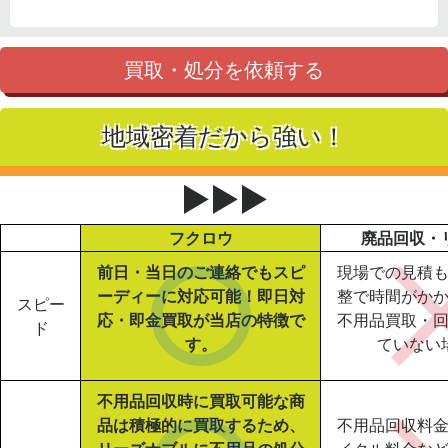
買取・処分を依頼する
地域密着だから強い！
▶▶▶
フクロウ
廃品回収・
前日・当日のご連絡でもスピ
現場での見積
ーディーに対応可能！即日対
整で時間がか
スピー
応・即金買取が当店の特徴で
不用品買取・
ド
す。
ていない
不用品回収時に買取可能な商
品は積極的に買取するため、
不用品回収料