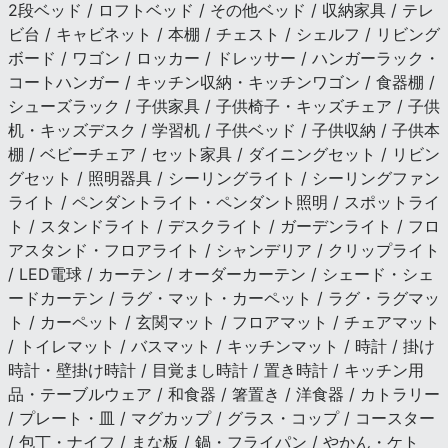
2段ベッド / ロフトベッド / その他ベッド / 収納家具 / テレ
ビ台 / キャビネット / 本棚 / チェスト / シェルフ / リビング
ボード / ワゴン / ロッカー / ドレッサー / ハンガーラック・
コートハンガー / キッチン収納・キッチンワゴン / 食器棚 /
シューズラック / 子供家具 / 子供椅子・キッズチェア / 子供
机・キッズデスク / 学習机 / 子供ベッド / 子供収納 / 子供本
棚 / ベビーチェア / セット家具 / ダイニングセット / リビン
グセット / 照明器具 / シーリングライト / シーリングファン
ライト / ペンダントライト・ペンダント照明 / スポットライ
ト / スタンドライト / デスクライト / ガーデンライト / フロ
アスタンド・フロアライト / シャンデリア / クリップライト
/ LED電球 / カーテン / オーダーカーテン / シェード・シェ
ードカーテン / ラグ・マット・カーペット / ラグ・ラグマッ
ト / カーペット / 玄関マット / フロアマット / チェアマット
/ トイレマット / バスマット / キッチンマット / 時計 / 掛け
時計・壁掛け時計 / 目覚まし時計 / 置き時計 / キッチン用
品・テーブルウェア / 和食器 / 箸置き / 洋食器 / カトラリー
/ プレート・皿 / マグカップ / グラス・コップ / コースター
/ 包丁・ナイフ / まな板 / 鍋・フライパン / やかん・ケト