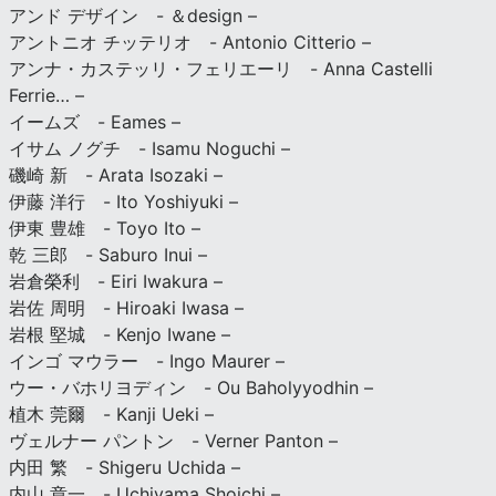
アンド デザイン - ＆design –
アントニオ チッテリオ - Antonio Citterio –
アンナ・カステッリ・フェリエーリ - Anna Castelli
Ferrie… –
イームズ - Eames –
イサム ノグチ - Isamu Noguchi –
磯崎 新 - Arata Isozaki –
伊藤 洋行 - Ito Yoshiyuki –
伊東 豊雄 - Toyo Ito –
乾 三郎 - Saburo Inui –
岩倉榮利 - Eiri Iwakura –
岩佐 周明 - Hiroaki Iwasa –
岩根 堅城 - Kenjo Iwane –
インゴ マウラー - Ingo Maurer –
ウー・バホリヨディン - Ou Baholyyodhin –
植木 莞爾 - Kanji Ueki –
ヴェルナー パントン - Verner Panton –
内田 繁 - Shigeru Uchida –
内山 章一 - Uchiyama Shoichi –