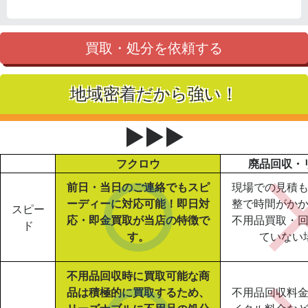
買取・処分を依頼する
地域密着だから強い！
▶▶▶
フクロウ
廃品回収・
前日・当日のご連絡でもスピ
現場での見積
ーディーに対応可能！即日対
整で時間がか
スピー
応・即金買取が当店の特徴で
不用品買取・
ド
す。
ていない
不用品回収時に買取可能な商
品は積極的に買取するため、
不用品回収料