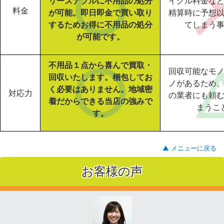
リーズナブルに不用品の処分
イクル料金な
料金
が可能。即日即金で買い取り
精算時に予想
するためお得に不用品の処分
てしまう
が可能です。
不用品１点から喜んで買取・
回収可能なモ
回収いたします。梱包してお
ノがあるため
く必要はありません。地域密
対応力
の業者にも頼
着だからできる当店の強みで
まうこ
す。
▲ メニューに戻る
お客様の声