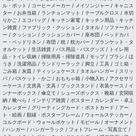
ル・ポット / コーヒーメーカー / メイソンジャー / キャニス
ター / お弁当箱 / ランチョンマット / テーブルクロス / 水切
りかご / エコバッグ / キッチン家電 / キッチン用品・キッチ
ン雑貨 / ファブリック・クッション / タオル / ソファーカバ
ー / クッション / クッションカバー / 座布団 / ベッドカバ
ー・ベッドリネン / 布団 / 枕 / 枕カバー / ブランケット・タ
オルケット / 生活雑貨 / バス用品・バスグッズ / トイレ用
品・トイレ収納 / 掃除用具・掃除道具 / モップ / ブラシ / ほ
うき / 洗濯用品 / ランドリーラック / 脚立 / 工具 / ゴミ箱・
ごみ箱 / 灰皿 / ティッシュケース / タオルハンガー / スリッ
パ / バスケット・かご / おもちゃ箱 / 小物入れ / アクセサリ
ーケース / 文房具・文具 / ブックスタンド / 衣装ケース / イ
ンナーボックス / 傘立て / シューズボックス・靴箱 / 玄関収
納 / 靴べら / インテリア雑貨 / ポスター / カレンダー・卓上
カレンダー / グリーティングカード・ポストカード / アー
ト・絵画 / 額縁・ポスターフレーム / ウォールステッカー /
コルクボード・ウォールポケット / モビール / オーナメント
/ ハンガー / ハンガーラック / フォトフレーム・写真立て /