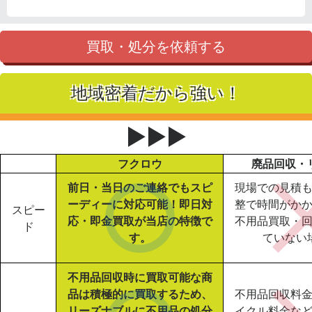
買取・処分を依頼する
地域密着だから強い！
▶▶▶
フクロウ
廃品回収・
前日・当日のご連絡でもスピ
現場での見積
ーディーに対応可能！即日対
整で時間がか
スピー
応・即金買取が当店の特徴で
不用品買取・
ド
す。
ていない
不用品回収時に買取可能な商
品は積極的に買取するため、
不用品回収料
リーズナブルに不用品の処分
イクル料金な