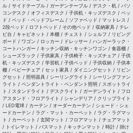
ル / サイドテーブル / ガーデンテーブル / デスク・机 / パソ
コンデスク / オフィスデスク / 子供机・キッズデスク / ベッ
ド / ベッド・ベッドフレーム / ソファベッド / マットレス /
2段ベッド / ロフトベッド / その他ベッド / 収納家具 / テレ
ビ台 / キャビネット / 本棚 / チェスト / シェルフ / リビング
ボード / ワゴン / ロッカー / ドレッサー / ハンガーラック・
コートハンガー / キッチン収納・キッチンワゴン / 食器棚 /
シューズラック / 子供家具 / 子供椅子・キッズチェア / 子供
机・キッズデスク / 学習机 / 子供ベッド / 子供収納 / 子供本
棚 / ベビーチェア / セット家具 / ダイニングセット / リビン
グセット / 照明器具 / シーリングライト / シーリングファン
ライト / ペンダントライト・ペンダント照明 / スポットライ
ト / スタンドライト / デスクライト / ガーデンライト / フロ
アスタンド・フロアライト / シャンデリア / クリップライト
/ LED電球 / カーテン / オーダーカーテン / シェード・シェ
ードカーテン / ラグ・マット・カーペット / ラグ・ラグマッ
ト / カーペット / 玄関マット / フロアマット / チェアマット
/ トイレマット / バスマット / キッチンマット / 時計 / 掛け