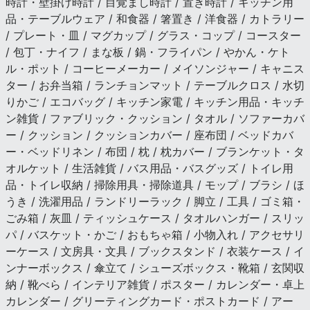
時計・壁掛け時計 / 目覚まし時計 / 置き時計 / キッチン用
品・テーブルウェア / 和食器 / 箸置き / 洋食器 / カトラリー
/ プレート・皿 / マグカップ / グラス・コップ / コースター
/ 包丁・ナイフ / まな板 / 鍋・フライパン / やかん・ケト
ル・ポット / コーヒーメーカー / メイソンジャー / キャニス
ター / お弁当箱 / ランチョンマット / テーブルクロス / 水切
りかご / エコバッグ / キッチン家電 / キッチン用品・キッチ
ン雑貨 / ファブリック・クッション / タオル / ソファーカバ
ー / クッション / クッションカバー / 座布団 / ベッドカバ
ー・ベッドリネン / 布団 / 枕 / 枕カバー / ブランケット・タ
オルケット / 生活雑貨 / バス用品・バスグッズ / トイレ用
品・トイレ収納 / 掃除用具・掃除道具 / モップ / ブラシ / ほ
うき / 洗濯用品 / ランドリーラック / 脚立 / 工具 / ゴミ箱・
ごみ箱 / 灰皿 / ティッシュケース / タオルハンガー / スリッ
パ / バスケット・かご / おもちゃ箱 / 小物入れ / アクセサリ
ーケース / 文房具・文具 / ブックスタンド / 衣装ケース / イ
ンナーボックス / 傘立て / シューズボックス・靴箱 / 玄関収
納 / 靴べら / インテリア雑貨 / ポスター / カレンダー・卓上
カレンダー / グリーティングカード・ポストカード / アー