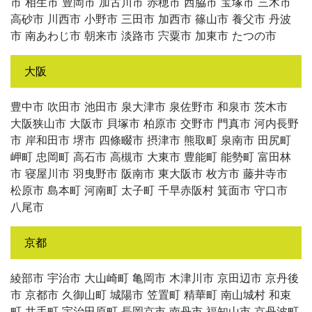
市 相生市 豊岡市 加古川市 赤穂市 西脇市 宝塚市 三木市
高砂市 川西市 小野市 三田市 加西市 篠山市 養父市 丹波
市 南あわじ市 朝来市 淡路市 宍粟市 加東市 たつの市
大阪
豊中市 吹田市 池田市 泉大津市 泉佐野市 和泉市 茨木市
大阪狭山市 大阪市 貝塚市 柏原市 交野市 門真市 河内長野
市 岸和田市 堺市 四條畷市 摂津市 熊取町 泉南市 田尻町
岬町 忠岡町 高石市 高槻市 大東市 豊能町 能勢町 富田林
市 寝屋川市 羽曳野市 阪南市 東大阪市 枚方市 藤井寺市
松原市 島本町 河南町 太子町 千早赤阪村 箕面市 守口市
八尾市
京都
綾部市 宇治市 大山崎町 亀岡市 木津川市 京田辺市 京丹後
市 京都市 久御山町 城陽市 笠置町 精華町 南山城村 和束
町 井手町 宇治田原町 長岡京市 南丹市 福知山市 京丹波町