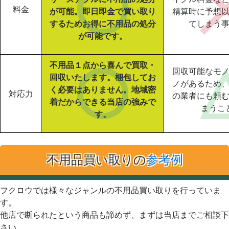
料金
が可能。即日即金で買い取り
精算時に予想
するためお得に不用品の処分
てしまう
が可能です。
不用品１点から喜んで買取・
回収可能なモ
回収いたします。梱包してお
ノがあるため
く必要はありません。地域密
対応力
の業者にも頼
着だからできる当店の強みで
まうこ
す。
不用品買い取りの
参考例
フクロウでは様々なジャンルの不用品買い取りを行っていま
す。
他店で断られたという商品も諦めず、まずは当店までご相談下
さい。