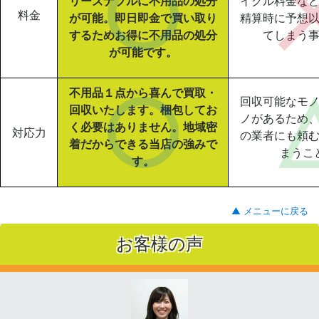
リーズナブルに不用品の処分
イクル料金な
料金
が可能。即日即金で買い取り
精算時に予想
するためお得に不用品の処分
てしまう
が可能です。
不用品１点から喜んで買取・
回収可能なモ
回収いたします。梱包してお
ノがあるため
く必要はありません。地域密
対応力
の業者にも頼
着だからできる当店の強みで
まうこ
す。
▲ メニューに戻る
お客様の声