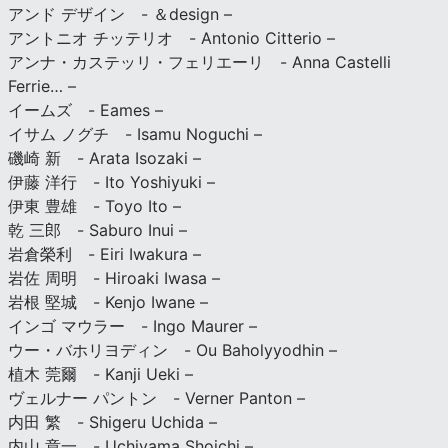
アンド デザイン - ＆design –
アントニオ チッテリオ - Antonio Citterio –
アンナ・カステッリ・フェリエーリ - Anna Castelli
Ferrie… –
イームズ - Eames –
イサム ノグチ - Isamu Noguchi –
磯崎 新 - Arata Isozaki –
伊藤 洋行 - Ito Yoshiyuki –
伊東 豊雄 - Toyo Ito –
乾 三郎 - Saburo Inui –
岩倉榮利 - Eiri Iwakura –
岩佐 周明 - Hiroaki Iwasa –
岩根 堅城 - Kenjo Iwane –
インゴ マウラー - Ingo Maurer –
ウー・バホリヨディン - Ou Baholyyodhin –
植木 莞爾 - Kanji Ueki –
ヴェルナー パントン - Verner Panton –
内田 繁 - Shigeru Uchida –
内山 章一 - Uchiyama Shoichi –