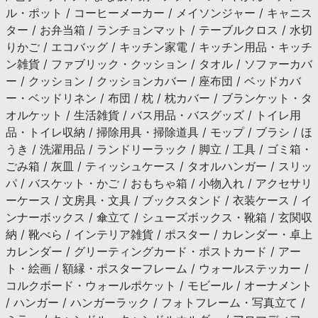
ル・ポット / コーヒーメーカー / メイソンジャー / キャニス
ター / お弁当箱 / ランチョンマット / テーブルクロス / 水切
りかご / エコバッグ / キッチン家電 / キッチン用品・キッチ
ン雑貨 / ファブリック・クッション / タオル / ソファーカバ
ー / クッション / クッションカバー / 座布団 / ベッドカバ
ー・ベッドリネン / 布団 / 枕 / 枕カバー / ブランケット・タ
オルケット / 生活雑貨 / バス用品・バスグッズ / トイレ用
品・トイレ収納 / 掃除用具・掃除道具 / モップ / ブラシ / ほ
うき / 洗濯用品 / ランドリーラック / 脚立 / 工具 / ゴミ箱・
ごみ箱 / 灰皿 / ティッシュケース / タオルハンガー / スリッ
パ / バスケット・かご / おもちゃ箱 / 小物入れ / アクセサリ
ーケース / 文房具・文具 / ブックスタンド / 衣装ケース / イ
ンナーボックス / 傘立て / シューズボックス・靴箱 / 玄関収
納 / 靴べら / インテリア雑貨 / ポスター / カレンダー・卓上
カレンダー / グリーティングカード・ポストカード / アー
ト・絵画 / 額縁・ポスターフレーム / ウォールステッカー /
コルクボード・ウォールポケット / モビール / オーナメント
/ ハンガー / ハンガーラック / フォトフレーム・写真立て /