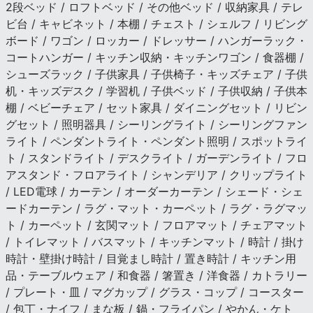
2段ベッド / ロフトベッド / その他ベッド / 収納家具 / テレ
ビ台 / キャビネット / 本棚 / チェスト / シェルフ / リビング
ボード / ワゴン / ロッカー / ドレッサー / ハンガーラック・
コートハンガー / キッチン収納・キッチンワゴン / 食器棚 /
シューズラック / 子供家具 / 子供椅子・キッズチェア / 子供
机・キッズデスク / 学習机 / 子供ベッド / 子供収納 / 子供本
棚 / ベビーチェア / セット家具 / ダイニングセット / リビン
グセット / 照明器具 / シーリングライト / シーリングファン
ライト / ペンダントライト・ペンダント照明 / スポットライ
ト / スタンドライト / デスクライト / ガーデンライト / フロ
アスタンド・フロアライト / シャンデリア / クリップライト
/ LED電球 / カーテン / オーダーカーテン / シェード・シェ
ードカーテン / ラグ・マット・カーペット / ラグ・ラグマッ
ト / カーペット / 玄関マット / フロアマット / チェアマット
/ トイレマット / バスマット / キッチンマット / 時計 / 掛け
時計・壁掛け時計 / 目覚まし時計 / 置き時計 / キッチン用
品・テーブルウェア / 和食器 / 箸置き / 洋食器 / カトラリー
/ プレート・皿 / マグカップ / グラス・コップ / コースター
/ 包丁・ナイフ / まな板 / 鍋・フライパン / やかん・ケト