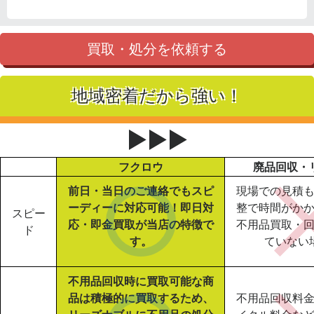
買取・処分を依頼する
地域密着だから強い！
▶▶▶
フクロウ
廃品回収・
前日・当日のご連絡でもスピ
現場での見積
ーディーに対応可能！即日対
整で時間がか
スピー
応・即金買取が当店の特徴で
不用品買取・
ド
す。
ていない
不用品回収時に買取可能な商
品は積極的に買取するため、
不用品回収料