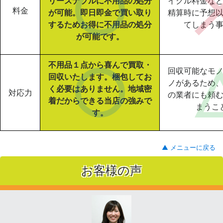
リーズナブルに不用品の処分
イクル料金な
料金
が可能。即日即金で買い取り
精算時に予想
するためお得に不用品の処分
てしまう
が可能です。
不用品１点から喜んで買取・
回収可能なモ
回収いたします。梱包してお
ノがあるため
く必要はありません。地域密
対応力
の業者にも頼
着だからできる当店の強みで
まうこ
す。
▲ メニューに戻る
お客様の声