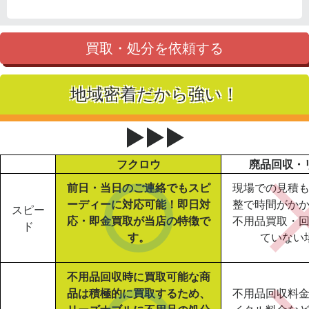
買取・処分を依頼する
地域密着だから強い！
▶▶▶
フクロウ
廃品回収・
前日・当日のご連絡でもスピ
現場での見積
ーディーに対応可能！即日対
整で時間がか
スピー
応・即金買取が当店の特徴で
不用品買取・
ド
す。
ていない
不用品回収時に買取可能な商
品は積極的に買取するため、
不用品回収料