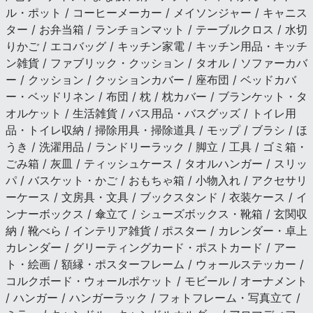
ル・ポット / コーヒーメーカー / メイソンジャー / キャニス
ター / お弁当箱 / ランチョンマット / テーブルクロス / 水切
りかご / エコバッグ / キッチン家電 / キッチン用品・キッチ
ン雑貨 / ファブリック・クッション / タオル / ソファーカバ
ー / クッション / クッションカバー / 座布団 / ベッドカバ
ー・ベッドリネン / 布団 / 枕 / 枕カバー / ブランケット・タ
オルケット / 生活雑貨 / バス用品・バスグッズ / トイレ用
品・トイレ収納 / 掃除用具・掃除道具 / モップ / ブラシ / ほ
うき / 洗濯用品 / ランドリーラック / 脚立 / 工具 / ゴミ箱・
ごみ箱 / 灰皿 / ティッシュケース / タオルハンガー / スリッ
パ / バスケット・かご / おもちゃ箱 / 小物入れ / アクセサリ
ーケース / 文房具・文具 / ブックスタンド / 衣装ケース / イ
ンナーボックス / 傘立て / シューズボックス・靴箱 / 玄関収
納 / 靴べら / インテリア雑貨 / ポスター / カレンダー・卓上
カレンダー / グリーティングカード・ポストカード / アー
ト・絵画 / 額縁・ポスターフレーム / ウォールステッカー /
コルクボード・ウォールポケット / モビール / オーナメント
/ ハンガー / ハンガーラック / フォトフレーム・写真立て /