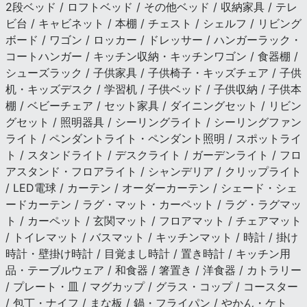
2段ベッド / ロフトベッド / その他ベッド / 収納家具 / テレ
ビ台 / キャビネット / 本棚 / チェスト / シェルフ / リビング
ボード / ワゴン / ロッカー / ドレッサー / ハンガーラック・
コートハンガー / キッチン収納・キッチンワゴン / 食器棚 /
シューズラック / 子供家具 / 子供椅子・キッズチェア / 子供
机・キッズデスク / 学習机 / 子供ベッド / 子供収納 / 子供本
棚 / ベビーチェア / セット家具 / ダイニングセット / リビン
グセット / 照明器具 / シーリングライト / シーリングファン
ライト / ペンダントライト・ペンダント照明 / スポットライ
ト / スタンドライト / デスクライト / ガーデンライト / フロ
アスタンド・フロアライト / シャンデリア / クリップライト
/ LED電球 / カーテン / オーダーカーテン / シェード・シェ
ードカーテン / ラグ・マット・カーペット / ラグ・ラグマッ
ト / カーペット / 玄関マット / フロアマット / チェアマット
/ トイレマット / バスマット / キッチンマット / 時計 / 掛け
時計・壁掛け時計 / 目覚まし時計 / 置き時計 / キッチン用
品・テーブルウェア / 和食器 / 箸置き / 洋食器 / カトラリー
/ プレート・皿 / マグカップ / グラス・コップ / コースター
/ 包丁・ナイフ / まな板 / 鍋・フライパン / やかん・ケト