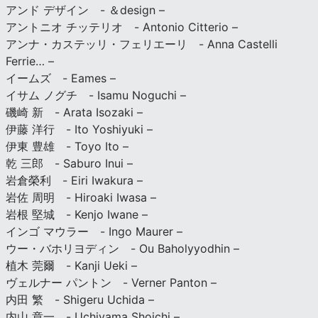
アンド デザイン - ＆design –
アントニオ チッテリオ - Antonio Citterio –
アンナ・カステッリ・フェリエーリ - Anna Castelli
Ferrie… –
イームズ - Eames –
イサム ノグチ - Isamu Noguchi –
磯崎 新 - Arata Isozaki –
伊藤 洋行 - Ito Yoshiyuki –
伊東 豊雄 - Toyo Ito –
乾 三郎 - Saburo Inui –
岩倉榮利 - Eiri Iwakura –
岩佐 周明 - Hiroaki Iwasa –
岩根 堅城 - Kenjo Iwane –
インゴ マウラー - Ingo Maurer –
ウー・バホリヨディン - Ou Baholyyodhin –
植木 莞爾 - Kanji Ueki –
ヴェルナー パントン - Verner Panton –
内田 繁 - Shigeru Uchida –
内山 章一 - Uchiyama Shoichi –