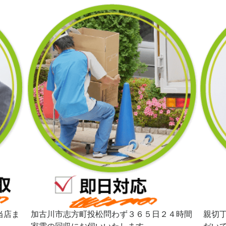
当店ま
加古川市志方町投松問わず３６５日２４時間
親切