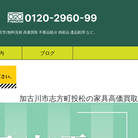
0120-2960-99
市/無料見積 高価買取 不要品処分 倒産品 遺品処理 など。
内
ブログ
加古川市志方町投松の家具高価買取