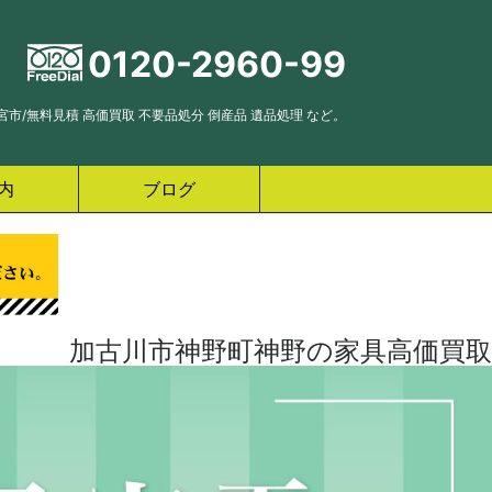
0120-2960-99
市/無料見積 高価買取 不要品処分 倒産品 遺品処理 など。
内
ブログ
加古川市神野町神野の家具高価買取