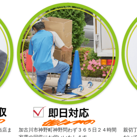
当店ま
加古川市神野町神野問わず３６５日２４時間
親切