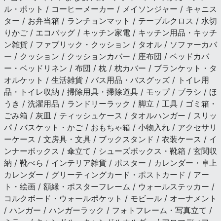
ル・ポット / コーヒーメーカー / メイソンジャー / キャニス
ター / お弁当箱 / ランチョンマット / テーブルクロス / 水切
りかご / エコバッグ / キッチン家電 / キッチン用品・キッチ
ン雑貨 / ファブリック・クッション / タオル / ソファーカバ
ー / クッション / クッションカバー / 座布団 / ベッドカバ
ー・ベッドリネン / 布団 / 枕 / 枕カバー / ブランケット・タ
オルケット / 生活雑貨 / バス用品・バスグッズ / トイレ用
品・トイレ収納 / 掃除用具・掃除道具 / モップ / ブラシ / ほ
うき / 洗濯用品 / ランドリーラック / 脚立 / 工具 / ゴミ箱・
ごみ箱 / 灰皿 / ティッシュケース / タオルハンガー / スリッ
パ / バスケット・かご / おもちゃ箱 / 小物入れ / アクセサリ
ーケース / 文房具・文具 / ブックスタンド / 衣装ケース / イ
ンナーボックス / 傘立て / シューズボックス・靴箱 / 玄関収
納 / 靴べら / インテリア雑貨 / ポスター / カレンダー・卓上
カレンダー / グリーティングカード・ポストカード / アー
ト・絵画 / 額縁・ポスターフレーム / ウォールステッカー /
コルクボード・ウォールポケット / モビール / オーナメント
/ ハンガー / ハンガーラック / フォトフレーム・写真立て /