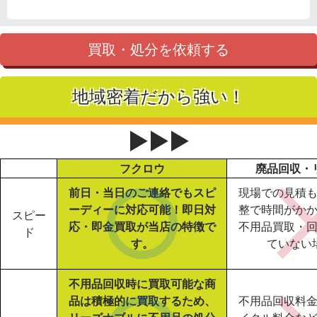
買取・処分を依頼する
地域密着だから強い！
▶▶▶
フクロウ
廃品回収・
前日・当日のご連絡でもスピ
現場での見積
ーディーに対応可能！即日対
整で時間がか
スピー
応・即金買取が当店の特徴で
不用品買取・
ド
す。
ていない
不用品回収時に買取可能な商
品は積極的に買取するため、
不用品回収料