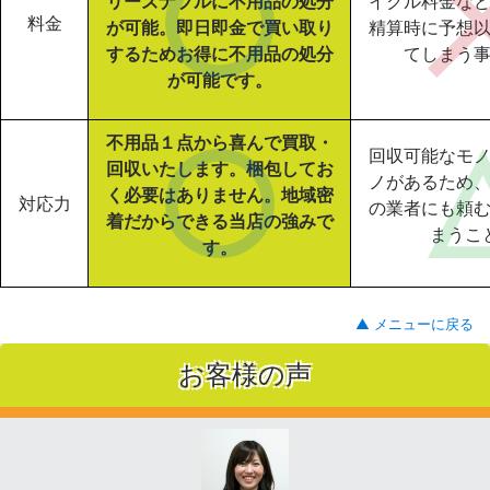
リーズナブルに不用品の処分
イクル料金な
料金
が可能。即日即金で買い取り
精算時に予想
するためお得に不用品の処分
てしまう
が可能です。
不用品１点から喜んで買取・
回収可能なモ
回収いたします。梱包してお
ノがあるため
く必要はありません。地域密
対応力
の業者にも頼
着だからできる当店の強みで
まうこ
す。
▲ メニューに戻る
お客様の声