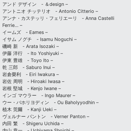
アンド デザイン - ＆design –
アントニオ チッテリオ - Antonio Citterio –
アンナ・カステッリ・フェリエーリ - Anna Castelli
Ferrie… –
イームズ - Eames –
イサム ノグチ - Isamu Noguchi –
磯崎 新 - Arata Isozaki –
伊藤 洋行 - Ito Yoshiyuki –
伊東 豊雄 - Toyo Ito –
乾 三郎 - Saburo Inui –
岩倉榮利 - Eiri Iwakura –
岩佐 周明 - Hiroaki Iwasa –
岩根 堅城 - Kenjo Iwane –
インゴ マウラー - Ingo Maurer –
ウー・バホリヨディン - Ou Baholyyodhin –
植木 莞爾 - Kanji Ueki –
ヴェルナー パントン - Verner Panton –
内田 繁 - Shigeru Uchida –
内山 章一 - Uchiyama Shoichi –