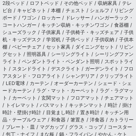
2段ベッド / ロフトベッド / その他ベッド / 収納家具 / テレ
ビ台 / キャビネット / 本棚 / チェスト / シェルフ / リビング
ボード / ワゴン / ロッカー / ドレッサー / ハンガーラック・
コートハンガー / キッチン収納・キッチンワゴン / 食器棚 /
シューズラック / 子供家具 / 子供椅子・キッズチェア / 子供
机・キッズデスク / 学習机 / 子供ベッド / 子供収納 / 子供本
棚 / ベビーチェア / セット家具 / ダイニングセット / リビン
グセット / 照明器具 / シーリングライト / シーリングファン
ライト / ペンダントライト・ペンダント照明 / スポットライ
ト / スタンドライト / デスクライト / ガーデンライト / フロ
アスタンド・フロアライト / シャンデリア / クリップライト
/ LED電球 / カーテン / オーダーカーテン / シェード・シェ
ードカーテン / ラグ・マット・カーペット / ラグ・ラグマッ
ト / カーペット / 玄関マット / フロアマット / チェアマット
/ トイレマット / バスマット / キッチンマット / 時計 / 掛け
時計・壁掛け時計 / 目覚まし時計 / 置き時計 / キッチン用
品・テーブルウェア / 和食器 / 箸置き / 洋食器 / カトラリー
/ プレート・皿 / マグカップ / グラス・コップ / コースター
/ 包丁・ナイフ / まな板 / 鍋・フライパン / やかん・ケト