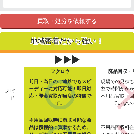
買取・処分を依頼する
地域密着だから強い！
▶▶▶
フクロウ
廃品回収・
前日・当日のご連絡でもスピ
現場での見積
ーディーに対応可能！即日対
整で時間がか
スピー
応・即金買取が当店の特徴で
不用品買取・
ド
す。
ていない
不用品回収時に買取可能な商
品は積極的に買取するため、
不用品回収料