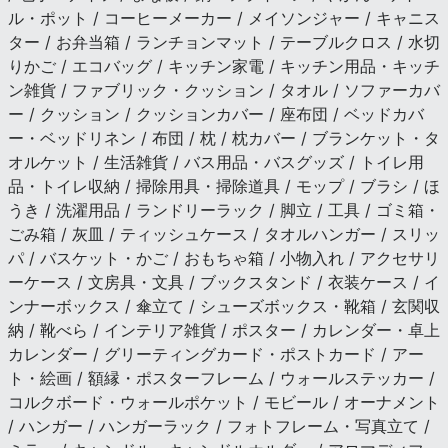
ル・ポット / コーヒーメーカー / メイソンジャー / キャニス
ター / お弁当箱 / ランチョンマット / テーブルクロス / 水切
りかご / エコバッグ / キッチン家電 / キッチン用品・キッチ
ン雑貨 / ファブリック・クッション / タオル / ソファーカバ
ー / クッション / クッションカバー / 座布団 / ベッドカバ
ー・ベッドリネン / 布団 / 枕 / 枕カバー / ブランケット・タ
オルケット / 生活雑貨 / バス用品・バスグッズ / トイレ用
品・トイレ収納 / 掃除用具・掃除道具 / モップ / ブラシ / ほ
うき / 洗濯用品 / ランドリーラック / 脚立 / 工具 / ゴミ箱・
ごみ箱 / 灰皿 / ティッシュケース / タオルハンガー / スリッ
パ / バスケット・かご / おもちゃ箱 / 小物入れ / アクセサリ
ーケース / 文房具・文具 / ブックスタンド / 衣装ケース / イ
ンナーボックス / 傘立て / シューズボックス・靴箱 / 玄関収
納 / 靴べら / インテリア雑貨 / ポスター / カレンダー・卓上
カレンダー / グリーティングカード・ポストカード / アー
ト・絵画 / 額縁・ポスターフレーム / ウォールステッカー /
コルクボード・ウォールポケット / モビール / オーナメント
/ ハンガー / ハンガーラック / フォトフレーム・写真立て /