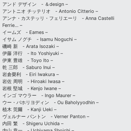
アンド デザイン - ＆design –
アントニオ チッテリオ - Antonio Citterio –
アンナ・カステッリ・フェリエーリ - Anna Castelli
Ferrie… –
イームズ - Eames –
イサム ノグチ - Isamu Noguchi –
磯崎 新 - Arata Isozaki –
伊藤 洋行 - Ito Yoshiyuki –
伊東 豊雄 - Toyo Ito –
乾 三郎 - Saburo Inui –
岩倉榮利 - Eiri Iwakura –
岩佐 周明 - Hiroaki Iwasa –
岩根 堅城 - Kenjo Iwane –
インゴ マウラー - Ingo Maurer –
ウー・バホリヨディン - Ou Baholyyodhin –
植木 莞爾 - Kanji Ueki –
ヴェルナー パントン - Verner Panton –
内田 繁 - Shigeru Uchida –
内山 章一 - Uchiyama Shoichi –