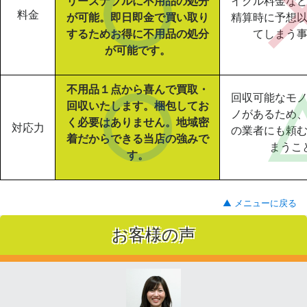
リーズナブルに不用品の処分
イクル料金な
料金
が可能。即日即金で買い取り
精算時に予想
するためお得に不用品の処分
てしまう
が可能です。
不用品１点から喜んで買取・
回収可能なモ
回収いたします。梱包してお
ノがあるため
く必要はありません。地域密
対応力
の業者にも頼
着だからできる当店の強みで
まうこ
す。
▲ メニューに戻る
お客様の声