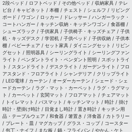
2段ベッド / ロフトベッド / その他ベッド / 収納家具 / テレ
ビ台 / キャビネット / 本棚 / チェスト / シェルフ / リビング
ボード / ワゴン / ロッカー / ドレッサー / ハンガーラック・
コートハンガー / キッチン収納・キッチンワゴン / 食器棚 /
シューズラック / 子供家具 / 子供椅子・キッズチェア / 子供
机・キッズデスク / 学習机 / 子供ベッド / 子供収納 / 子供本
棚 / ベビーチェア / セット家具 / ダイニングセット / リビン
グセット / 照明器具 / シーリングライト / シーリングファン
ライト / ペンダントライト・ペンダント照明 / スポットライ
ト / スタンドライト / デスクライト / ガーデンライト / フロ
アスタンド・フロアライト / シャンデリア / クリップライト
/ LED電球 / カーテン / オーダーカーテン / シェード・シェ
ードカーテン / ラグ・マット・カーペット / ラグ・ラグマッ
ト / カーペット / 玄関マット / フロアマット / チェアマット
/ トイレマット / バスマット / キッチンマット / 時計 / 掛け
時計・壁掛け時計 / 目覚まし時計 / 置き時計 / キッチン用
品・テーブルウェア / 和食器 / 箸置き / 洋食器 / カトラリー
/ プレート・皿 / マグカップ / グラス・コップ / コースター
/ 包丁・ナイフ / まな板 / 鍋・フライパン / やかん・ケト