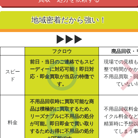
地域密着だから強い！
▶▶▶
フクロウ
廃品回収・
前日・当日のご連絡でもスピ
現場での見積
ーディーに対応可能！即日対
整で時間がか
スピー
応・即金買取が当店の特徴で
不用品買取・
ド
す。
ていない
不用品回収時に買取可能な商
品は積極的に買取するため、
不用品回収料
リーズナブルに不用品の処分
イクル料金な
料金
が可能。即日即金で買い取り
精算時に予想
するためお得に不用品の処分
てしまう