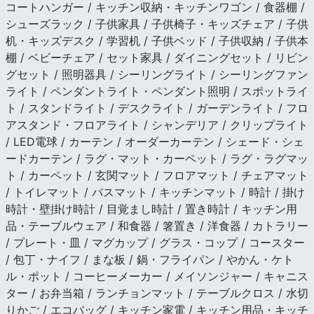
コートハンガー / キッチン収納・キッチンワゴン / 食器棚 /
シューズラック / 子供家具 / 子供椅子・キッズチェア / 子供
机・キッズデスク / 学習机 / 子供ベッド / 子供収納 / 子供本
棚 / ベビーチェア / セット家具 / ダイニングセット / リビン
グセット / 照明器具 / シーリングライト / シーリングファン
ライト / ペンダントライト・ペンダント照明 / スポットライ
ト / スタンドライト / デスクライト / ガーデンライト / フロ
アスタンド・フロアライト / シャンデリア / クリップライト
/ LED電球 / カーテン / オーダーカーテン / シェード・シェ
ードカーテン / ラグ・マット・カーペット / ラグ・ラグマッ
ト / カーペット / 玄関マット / フロアマット / チェアマット
/ トイレマット / バスマット / キッチンマット / 時計 / 掛け
時計・壁掛け時計 / 目覚まし時計 / 置き時計 / キッチン用
品・テーブルウェア / 和食器 / 箸置き / 洋食器 / カトラリー
/ プレート・皿 / マグカップ / グラス・コップ / コースター
/ 包丁・ナイフ / まな板 / 鍋・フライパン / やかん・ケト
ル・ポット / コーヒーメーカー / メイソンジャー / キャニス
ター / お弁当箱 / ランチョンマット / テーブルクロス / 水切
りかご / エコバッグ / キッチン家電 / キッチン用品・キッチ