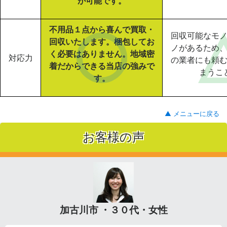
が可能です。
不用品１点から喜んで買取・
回収可能なモ
回収いたします。梱包してお
ノがあるため
く必要はありません。地域密
対応力
の業者にも頼
着だからできる当店の強みで
まうこ
す。
▲ メニューに戻る
お客様の声
加古川市 ・３０代・女性