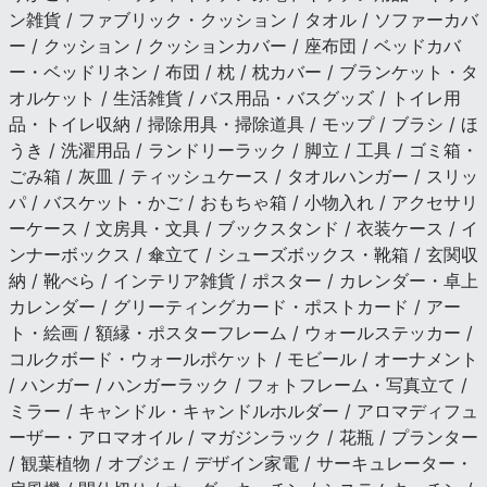
ン雑貨 / ファブリック・クッション / タオル / ソファーカバ
ー / クッション / クッションカバー / 座布団 / ベッドカバ
ー・ベッドリネン / 布団 / 枕 / 枕カバー / ブランケット・タ
オルケット / 生活雑貨 / バス用品・バスグッズ / トイレ用
品・トイレ収納 / 掃除用具・掃除道具 / モップ / ブラシ / ほ
うき / 洗濯用品 / ランドリーラック / 脚立 / 工具 / ゴミ箱・
ごみ箱 / 灰皿 / ティッシュケース / タオルハンガー / スリッ
パ / バスケット・かご / おもちゃ箱 / 小物入れ / アクセサリ
ーケース / 文房具・文具 / ブックスタンド / 衣装ケース / イ
ンナーボックス / 傘立て / シューズボックス・靴箱 / 玄関収
納 / 靴べら / インテリア雑貨 / ポスター / カレンダー・卓上
カレンダー / グリーティングカード・ポストカード / アー
ト・絵画 / 額縁・ポスターフレーム / ウォールステッカー /
コルクボード・ウォールポケット / モビール / オーナメント
/ ハンガー / ハンガーラック / フォトフレーム・写真立て /
ミラー / キャンドル・キャンドルホルダー / アロマディフュ
ーザー・アロマオイル / マガジンラック / 花瓶 / プランター
/ 観葉植物 / オブジェ / デザイン家電 / サーキュレーター・