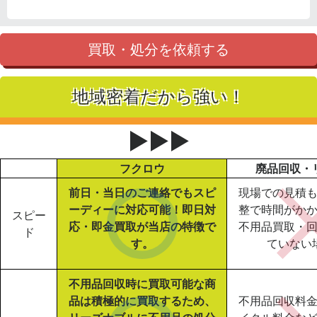
買取・処分を依頼する
地域密着だから強い！
▶▶▶
フクロウ
廃品回収・
前日・当日のご連絡でもスピ
現場での見積
ーディーに対応可能！即日対
整で時間がか
スピー
応・即金買取が当店の特徴で
不用品買取・
ド
す。
ていない
不用品回収時に買取可能な商
品は積極的に買取するため、
不用品回収料