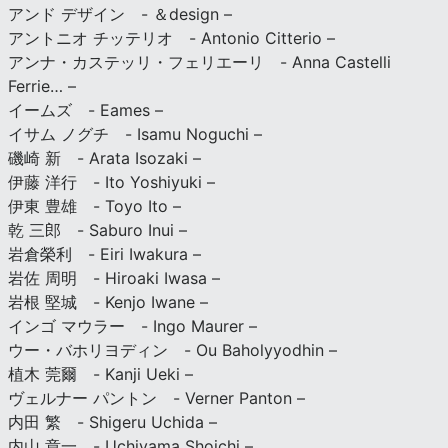
アンド デザイン - ＆design –
アントニオ チッテリオ - Antonio Citterio –
アンナ・カステッリ・フェリエーリ - Anna Castelli
Ferrie… –
イームズ - Eames –
イサム ノグチ - Isamu Noguchi –
磯崎 新 - Arata Isozaki –
伊藤 洋行 - Ito Yoshiyuki –
伊東 豊雄 - Toyo Ito –
乾 三郎 - Saburo Inui –
岩倉榮利 - Eiri Iwakura –
岩佐 周明 - Hiroaki Iwasa –
岩根 堅城 - Kenjo Iwane –
インゴ マウラー - Ingo Maurer –
ウー・バホリヨディン - Ou Baholyyodhin –
植木 莞爾 - Kanji Ueki –
ヴェルナー パントン - Verner Panton –
内田 繁 - Shigeru Uchida –
内山 章一 - Uchiyama Shoichi –