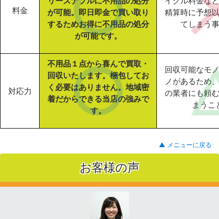
リーズナブルに不用品の処分
イクル料金な
料金
が可能。即日即金で買い取り
精算時に予想
するためお得に不用品の処分
てしまう
が可能です。
不用品１点から喜んで買取・
回収可能なモ
回収いたします。梱包してお
ノがあるため
く必要はありません。地域密
対応力
の業者にも頼
着だからできる当店の強みで
まうこ
す。
▲ メニューに戻る
お客様の声