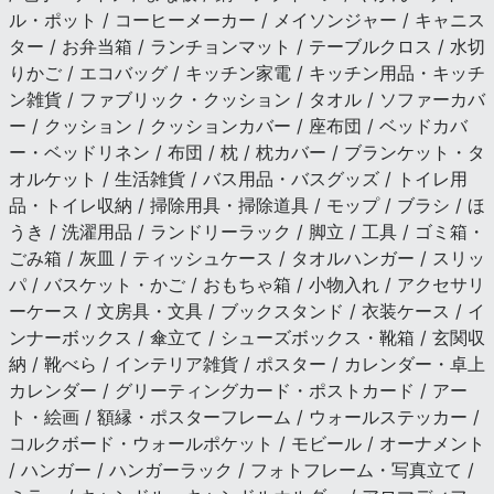
ル・ポット / コーヒーメーカー / メイソンジャー / キャニス
ター / お弁当箱 / ランチョンマット / テーブルクロス / 水切
りかご / エコバッグ / キッチン家電 / キッチン用品・キッチ
ン雑貨 / ファブリック・クッション / タオル / ソファーカバ
ー / クッション / クッションカバー / 座布団 / ベッドカバ
ー・ベッドリネン / 布団 / 枕 / 枕カバー / ブランケット・タ
オルケット / 生活雑貨 / バス用品・バスグッズ / トイレ用
品・トイレ収納 / 掃除用具・掃除道具 / モップ / ブラシ / ほ
うき / 洗濯用品 / ランドリーラック / 脚立 / 工具 / ゴミ箱・
ごみ箱 / 灰皿 / ティッシュケース / タオルハンガー / スリッ
パ / バスケット・かご / おもちゃ箱 / 小物入れ / アクセサリ
ーケース / 文房具・文具 / ブックスタンド / 衣装ケース / イ
ンナーボックス / 傘立て / シューズボックス・靴箱 / 玄関収
納 / 靴べら / インテリア雑貨 / ポスター / カレンダー・卓上
カレンダー / グリーティングカード・ポストカード / アー
ト・絵画 / 額縁・ポスターフレーム / ウォールステッカー /
コルクボード・ウォールポケット / モビール / オーナメント
/ ハンガー / ハンガーラック / フォトフレーム・写真立て /