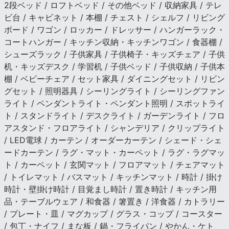
2段ベッド / ロフトベッド / その他ベッド / 収納家具 / テレ
ビ台 / キャビネット / 本棚 / チェスト / シェルフ / リビング
ボード / ワゴン / ロッカー / ドレッサー / ハンガーラック・
コートハンガー / キッチン収納・キッチンワゴン / 食器棚 /
シューズラック / 子供家具 / 子供椅子・キッズチェア / 子供
机・キッズデスク / 学習机 / 子供ベッド / 子供収納 / 子供本
棚 / ベビーチェア / セット家具 / ダイニングセット / リビン
グセット / 照明器具 / シーリングライト / シーリングファン
ライト / ペンダントライト・ペンダント照明 / スポットライ
ト / スタンドライト / デスクライト / ガーデンライト / フロ
アスタンド・フロアライト / シャンデリア / クリップライト
/ LED電球 / カーテン / オーダーカーテン / シェード・シェ
ードカーテン / ラグ・マット・カーペット / ラグ・ラグマッ
ト / カーペット / 玄関マット / フロアマット / チェアマット
/ トイレマット / バスマット / キッチンマット / 時計 / 掛け
時計・壁掛け時計 / 目覚まし時計 / 置き時計 / キッチン用
品・テーブルウェア / 和食器 / 箸置き / 洋食器 / カトラリー
/ プレート・皿 / マグカップ / グラス・コップ / コースター
/ 包丁・ナイフ / まな板 / 鍋・フライパン / やかん・ケト