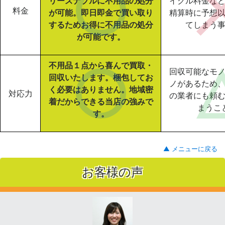
リーズナブルに不用品の処分
イクル料金な
料金
が可能。即日即金で買い取り
精算時に予想
するためお得に不用品の処分
てしまう
が可能です。
不用品１点から喜んで買取・
回収可能なモ
回収いたします。梱包してお
ノがあるため
く必要はありません。地域密
対応力
の業者にも頼
着だからできる当店の強みで
まうこ
す。
▲ メニューに戻る
お客様の声