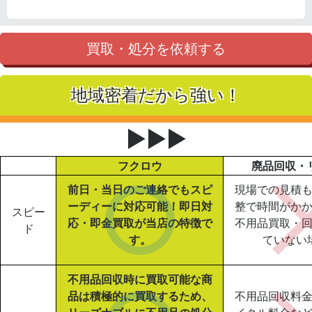
買取・処分を依頼する
地域密着だから強い！
▶▶▶
フクロウ
廃品回収・
前日・当日のご連絡でもスピ
現場での見積
ーディーに対応可能！即日対
整で時間がか
スピー
応・即金買取が当店の特徴で
不用品買取・
ド
す。
ていない
不用品回収時に買取可能な商
品は積極的に買取するため、
不用品回収料