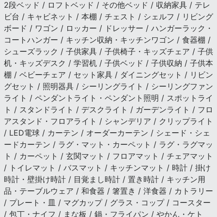
2段ベッド / ロフトベッド / その他ベッド / 収納家具 / テレ
ビ台 / キャビネット / 本棚 / チェスト / シェルフ / リビング
ボード / ワゴン / ロッカー / ドレッサー / ハンガーラック・
コートハンガー / キッチン収納・キッチンワゴン / 食器棚 /
シューズラック / 子供家具 / 子供椅子・キッズチェア / 子供
机・キッズデスク / 学習机 / 子供ベッド / 子供収納 / 子供本
棚 / ベビーチェア / セット家具 / ダイニングセット / リビン
グセット / 照明器具 / シーリングライト / シーリングファン
ライト / ペンダントライト・ペンダント照明 / スポットライ
ト / スタンドライト / デスクライト / ガーデンライト / フロ
アスタンド・フロアライト / シャンデリア / クリップライト
/ LED電球 / カーテン / オーダーカーテン / シェード・シェ
ードカーテン / ラグ・マット・カーペット / ラグ・ラグマッ
ト / カーペット / 玄関マット / フロアマット / チェアマット
/ トイレマット / バスマット / キッチンマット / 時計 / 掛け
時計・壁掛け時計 / 目覚まし時計 / 置き時計 / キッチン用
品・テーブルウェア / 和食器 / 箸置き / 洋食器 / カトラリー
/ プレート・皿 / マグカップ / グラス・コップ / コースター
/ 包丁・ナイフ / まな板 / 鍋・フライパン / やかん・ケト