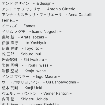
アンド デザイン - ＆design –
アントニオ チッテリオ - Antonio Citterio –
アンナ・カステッリ・フェリエーリ - Anna Castelli
Ferrie… –
イームズ - Eames –
イサム ノグチ - Isamu Noguchi –
磯崎 新 - Arata Isozaki –
伊藤 洋行 - Ito Yoshiyuki –
伊東 豊雄 - Toyo Ito –
乾 三郎 - Saburo Inui –
岩倉榮利 - Eiri Iwakura –
岩佐 周明 - Hiroaki Iwasa –
岩根 堅城 - Kenjo Iwane –
インゴ マウラー - Ingo Maurer –
ウー・バホリヨディン - Ou Baholyyodhin –
植木 莞爾 - Kanji Ueki –
ヴェルナー パントン - Verner Panton –
内田 繁 - Shigeru Uchida –
内山 章一 - Uchiyama Shoichi –