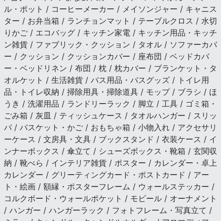
ル・ポット / コーヒーメーカー / メイソンジャー / キャニス
ター / お弁当箱 / ランチョンマット / テーブルクロス / 水切
りかご / エコバッグ / キッチン家電 / キッチン用品・キッチ
ン雑貨 / ファブリック・クッション / タオル / ソファーカバ
ー / クッション / クッションカバー / 座布団 / ベッドカバ
ー・ベッドリネン / 布団 / 枕 / 枕カバー / ブランケット・タ
オルケット / 生活雑貨 / バス用品・バスグッズ / トイレ用
品・トイレ収納 / 掃除用具・掃除道具 / モップ / ブラシ / ほ
うき / 洗濯用品 / ランドリーラック / 脚立 / 工具 / ゴミ箱・
ごみ箱 / 灰皿 / ティッシュケース / タオルハンガー / スリッ
パ / バスケット・かご / おもちゃ箱 / 小物入れ / アクセサリ
ーケース / 文房具・文具 / ブックスタンド / 衣装ケース / イ
ンナーボックス / 傘立て / シューズボックス・靴箱 / 玄関収
納 / 靴べら / インテリア雑貨 / ポスター / カレンダー・卓上
カレンダー / グリーティングカード・ポストカード / アー
ト・絵画 / 額縁・ポスターフレーム / ウォールステッカー /
コルクボード・ウォールポケット / モビール / オーナメント
/ ハンガー / ハンガーラック / フォトフレーム・写真立て /