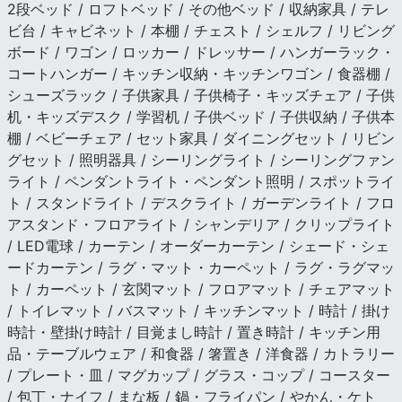
2段ベッド / ロフトベッド / その他ベッド / 収納家具 / テレ
ビ台 / キャビネット / 本棚 / チェスト / シェルフ / リビング
ボード / ワゴン / ロッカー / ドレッサー / ハンガーラック・
コートハンガー / キッチン収納・キッチンワゴン / 食器棚 /
シューズラック / 子供家具 / 子供椅子・キッズチェア / 子供
机・キッズデスク / 学習机 / 子供ベッド / 子供収納 / 子供本
棚 / ベビーチェア / セット家具 / ダイニングセット / リビン
グセット / 照明器具 / シーリングライト / シーリングファン
ライト / ペンダントライト・ペンダント照明 / スポットライ
ト / スタンドライト / デスクライト / ガーデンライト / フロ
アスタンド・フロアライト / シャンデリア / クリップライト
/ LED電球 / カーテン / オーダーカーテン / シェード・シェ
ードカーテン / ラグ・マット・カーペット / ラグ・ラグマッ
ト / カーペット / 玄関マット / フロアマット / チェアマット
/ トイレマット / バスマット / キッチンマット / 時計 / 掛け
時計・壁掛け時計 / 目覚まし時計 / 置き時計 / キッチン用
品・テーブルウェア / 和食器 / 箸置き / 洋食器 / カトラリー
/ プレート・皿 / マグカップ / グラス・コップ / コースター
/ 包丁・ナイフ / まな板 / 鍋・フライパン / やかん・ケト