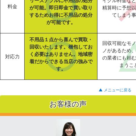
リーズナブルに不用品の処分
イクル料金な
料金
が可能。即日即金で買い取り
精算時に予想
するためお得に不用品の処分
てしまう
が可能です。
不用品１点から喜んで買取・
回収可能なモ
回収いたします。梱包してお
ノがあるため
く必要はありません。地域密
対応力
の業者にも頼
着だからできる当店の強みで
まうこ
す。
▲ メニューに戻る
お客様の声