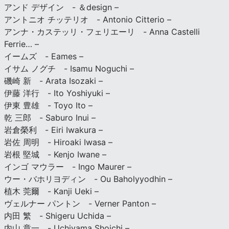
アンド デザイン - ＆design –
アントニオ チッテリオ - Antonio Citterio –
アンナ・カステッリ・フェリエーリ - Anna Castelli
Ferrie… –
イームズ - Eames –
イサム ノグチ - Isamu Noguchi –
磯崎 新 - Arata Isozaki –
伊藤 洋行 - Ito Yoshiyuki –
伊東 豊雄 - Toyo Ito –
乾 三郎 - Saburo Inui –
岩倉榮利 - Eiri Iwakura –
岩佐 周明 - Hiroaki Iwasa –
岩根 堅城 - Kenjo Iwane –
インゴ マウラー - Ingo Maurer –
ウー・バホリヨディン - Ou Baholyyodhin –
植木 莞爾 - Kanji Ueki –
ヴェルナー パントン - Verner Panton –
内田 繁 - Shigeru Uchida –
内山 章一 - Uchiyama Shoichi –