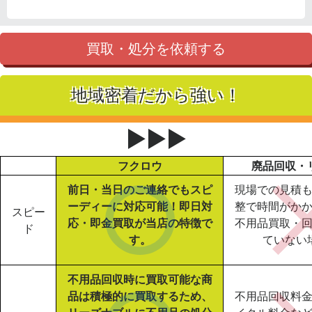
買取・処分を依頼する
地域密着だから強い！
▶▶▶
フクロウ
廃品回収・
前日・当日のご連絡でもスピ
現場での見積
ーディーに対応可能！即日対
整で時間がか
スピー
応・即金買取が当店の特徴で
不用品買取・
ド
す。
ていない
不用品回収時に買取可能な商
品は積極的に買取するため、
不用品回収料