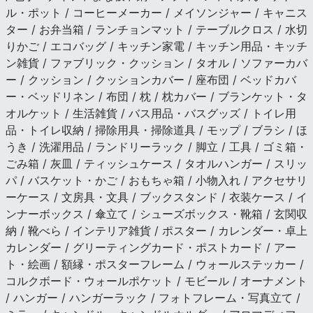
ル・ポット / コーヒーメーカー / メイソンジャー / キャニス
ター / お弁当箱 / ランチョンマット / テーブルクロス / 水切
りかご / エコバッグ / キッチン家電 / キッチン用品・キッチ
ン雑貨 / ファブリック・クッション / タオル / ソファーカバ
ー / クッション / クッションカバー / 座布団 / ベッドカバ
ー・ベッドリネン / 布団 / 枕 / 枕カバー / ブランケット・タ
オルケット / 生活雑貨 / バス用品・バスグッズ / トイレ用
品・トイレ収納 / 掃除用具・掃除道具 / モップ / ブラシ / ほ
うき / 洗濯用品 / ランドリーラック / 脚立 / 工具 / ゴミ箱・
ごみ箱 / 灰皿 / ティッシュケース / タオルハンガー / スリッ
パ / バスケット・かご / おもちゃ箱 / 小物入れ / アクセサリ
ーケース / 文房具・文具 / ブックスタンド / 衣装ケース / イ
ンナーボックス / 傘立て / シューズボックス・靴箱 / 玄関収
納 / 靴べら / インテリア雑貨 / ポスター / カレンダー・卓上
カレンダー / グリーティングカード・ポストカード / アー
ト・絵画 / 額縁・ポスターフレーム / ウォールステッカー /
コルクボード・ウォールポケット / モビール / オーナメント
/ ハンガー / ハンガーラック / フォトフレーム・写真立て /