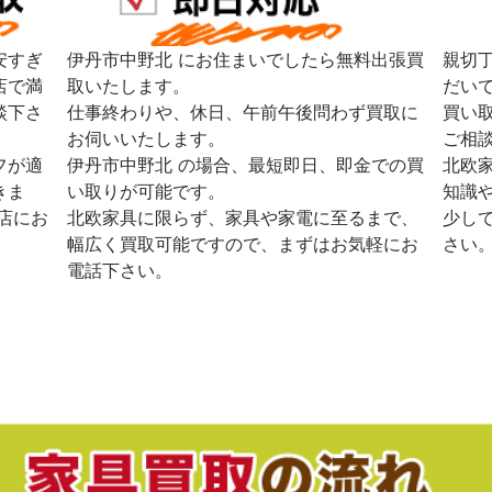
安すぎ
伊丹市中野北 にお住まいでしたら無料出張買
親切
店で満
取いたします。
だい
談下さ
仕事終わりや、休日、午前午後問わず買取に
買い
お伺いいたします。
ご相
フが適
伊丹市中野北 の場合、最短即日、即金での買
北欧
きま
い取りが可能です。
知識
店にお
北欧家具に限らず、家具や家電に至るまで、
少し
幅広く買取可能ですので、まずはお気軽にお
さい
電話下さい。