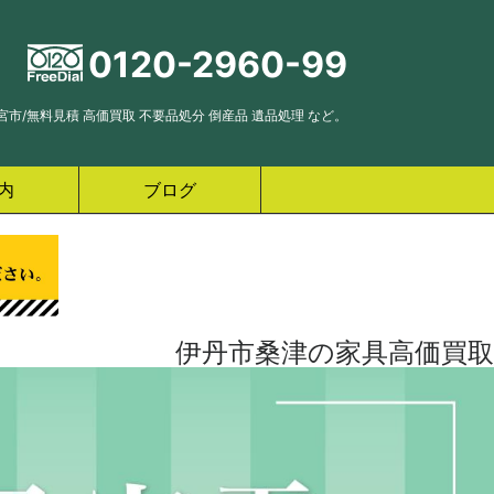
0120-2960-99
市/無料見積 高価買取 不要品処分 倒産品 遺品処理 など。
内
ブログ
伊丹市桑津の家具高価買取