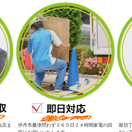
当店ま
伊丹市桑津問わず３６５日２４時間家電の回
親切