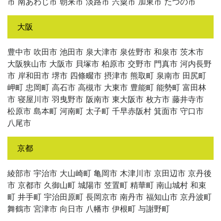
市 南あわじ市 朝来市 淡路市 宍粟市 加東市 たつの市
大阪
豊中市 吹田市 池田市 泉大津市 泉佐野市 和泉市 茨木市
大阪狭山市 大阪市 貝塚市 柏原市 交野市 門真市 河内長野
市 岸和田市 堺市 四條畷市 摂津市 熊取町 泉南市 田尻町
岬町 忠岡町 高石市 高槻市 大東市 豊能町 能勢町 富田林
市 寝屋川市 羽曳野市 阪南市 東大阪市 枚方市 藤井寺市
松原市 島本町 河南町 太子町 千早赤阪村 箕面市 守口市
八尾市
京都
綾部市 宇治市 大山崎町 亀岡市 木津川市 京田辺市 京丹後
市 京都市 久御山町 城陽市 笠置町 精華町 南山城村 和束
町 井手町 宇治田原町 長岡京市 南丹市 福知山市 京丹波町
舞鶴市 宮津市 向日市 八幡市 伊根町 与謝野町