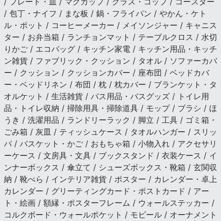
/ プレート・皿 / マグカップ / グラス・コップ / コースター
/ 包丁・ナイフ / まな板 / 鍋・フライパン / やかん・ケト
ル・ポット / コーヒーメーカー / メイソンジャー / キャニス
ター / お弁当箱 / ランチョンマット / テーブルクロス / 水切
りかご / エコバッグ / キッチン家電 / キッチン用品・キッチ
ン雑貨 / ファブリック・クッション / タオル / ソファーカバ
ー / クッション / クッションカバー / 座布団 / ベッドカバ
ー・ベッドリネン / 布団 / 枕 / 枕カバー / ブランケット・タ
オルケット / 生活雑貨 / バス用品・バスグッズ / トイレ用
品・トイレ収納 / 掃除用具・掃除道具 / モップ / ブラシ / ほ
うき / 洗濯用品 / ランドリーラック / 脚立 / 工具 / ゴミ箱・
ごみ箱 / 灰皿 / ティッシュケース / タオルハンガー / スリッ
パ / バスケット・かご / おもちゃ箱 / 小物入れ / アクセサリ
ーケース / 文房具・文具 / ブックスタンド / 衣装ケース / イ
ンナーボックス / 傘立て / シューズボックス・靴箱 / 玄関収
納 / 靴べら / インテリア雑貨 / ポスター / カレンダー・卓上
カレンダー / グリーティングカード・ポストカード / アー
ト・絵画 / 額縁・ポスターフレーム / ウォールステッカー /
コルクボード・ウォールポケット / モビール / オーナメント