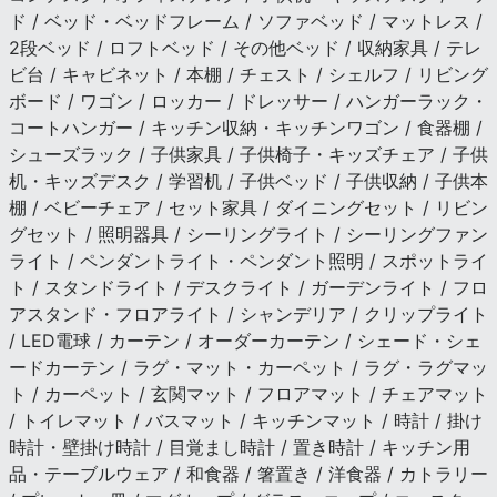
ド / ベッド・ベッドフレーム / ソファベッド / マットレス /
2段ベッド / ロフトベッド / その他ベッド / 収納家具 / テレ
ビ台 / キャビネット / 本棚 / チェスト / シェルフ / リビング
ボード / ワゴン / ロッカー / ドレッサー / ハンガーラック・
コートハンガー / キッチン収納・キッチンワゴン / 食器棚 /
シューズラック / 子供家具 / 子供椅子・キッズチェア / 子供
机・キッズデスク / 学習机 / 子供ベッド / 子供収納 / 子供本
棚 / ベビーチェア / セット家具 / ダイニングセット / リビン
グセット / 照明器具 / シーリングライト / シーリングファン
ライト / ペンダントライト・ペンダント照明 / スポットライ
ト / スタンドライト / デスクライト / ガーデンライト / フロ
アスタンド・フロアライト / シャンデリア / クリップライト
/ LED電球 / カーテン / オーダーカーテン / シェード・シェ
ードカーテン / ラグ・マット・カーペット / ラグ・ラグマッ
ト / カーペット / 玄関マット / フロアマット / チェアマット
/ トイレマット / バスマット / キッチンマット / 時計 / 掛け
時計・壁掛け時計 / 目覚まし時計 / 置き時計 / キッチン用
品・テーブルウェア / 和食器 / 箸置き / 洋食器 / カトラリー