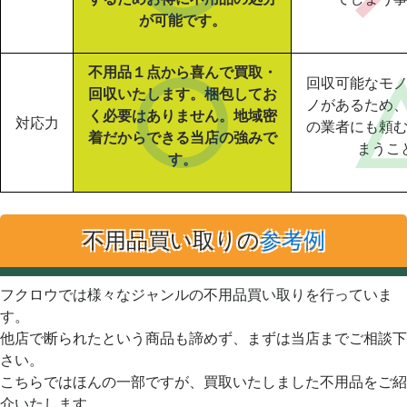
が可能です。
不用品１点から喜んで買取・
回収可能なモ
回収いたします。梱包してお
ノがあるため
く必要はありません。地域密
対応力
の業者にも頼
着だからできる当店の強みで
まうこ
す。
不用品買い取りの
参考例
フクロウでは様々なジャンルの不用品買い取りを行っていま
す。
他店で断られたという商品も諦めず、まずは当店までご相談下
さい。
こちらではほんの一部ですが、買取いたしました不用品をご紹
介いたします。