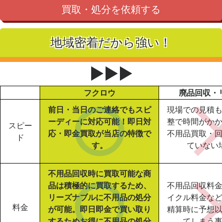
買取・処分を依頼する
地域密着だから強い！
▶▶▶
フクロウ
廃品回収・
前日・当日のご連絡でもスピ
現場での見積
ーディーに対応可能！即日対
整で時間がか
スピー
応・即金買取が当店の特徴で
不用品買取・
ド
す。
ていない
不用品回収時に買取可能な商
品は積極的に買取するため、
不用品回収料
リーズナブルに不用品の処分
イクル料金な
料金
が可能。即日即金で買い取り
精算時に予想
するためお得に不用品の処分
てしまう