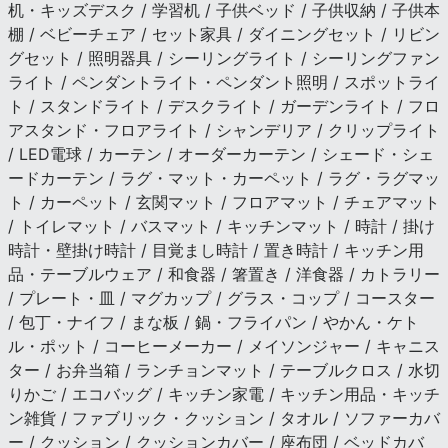
机・キッズデスク / 学習机 / 子供ベッド / 子供収納 / 子供本
棚 / ベビーチェア / セット家具 / ダイニングセット / リビン
グセット / 照明器具 / シーリングライト / シーリングファン
ライト / ペンダントライト・ペンダント照明 / スポットライ
ト / スタンドライト / デスクライト / ガーデンライト / フロ
アスタンド・フロアライト / シャンデリア / クリップライト
/ LED電球 / カーテン / オーダーカーテン / シェード・シェ
ードカーテン / ラグ・マット・カーペット / ラグ・ラグマッ
ト / カーペット / 玄関マット / フロアマット / チェアマット
/ トイレマット / バスマット / キッチンマット / 時計 / 掛け
時計・壁掛け時計 / 目覚まし時計 / 置き時計 / キッチン用
品・テーブルウェア / 和食器 / 箸置き / 洋食器 / カトラリー
/ プレート・皿 / マグカップ / グラス・コップ / コースター
/ 包丁・ナイフ / まな板 / 鍋・フライパン / やかん・ケト
ル・ポット / コーヒーメーカー / メイソンジャー / キャニス
ター / お弁当箱 / ランチョンマット / テーブルクロス / 水切
りかご / エコバッグ / キッチン家電 / キッチン用品・キッチ
ン雑貨 / ファブリック・クッション / タオル / ソファーカバ
ー / クッション / クッションカバー / 座布団 / ベッドカバ