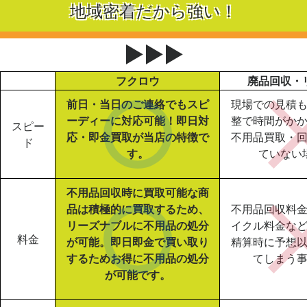
地域密着だから強い！
▶▶▶
フクロウ
廃品回収・
前日・当日のご連絡でもスピ
現場での見積
ーディーに対応可能！即日対
整で時間がか
スピー
応・即金買取が当店の特徴で
不用品買取・
ド
す。
ていない
不用品回収時に買取可能な商
品は積極的に買取するため、
不用品回収料
リーズナブルに不用品の処分
イクル料金な
料金
が可能。即日即金で買い取り
精算時に予想
するためお得に不用品の処分
てしまう
が可能です。