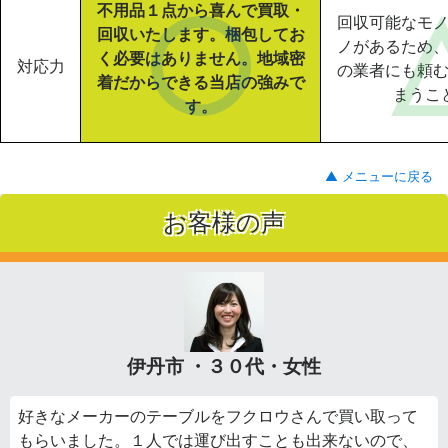
不用品１点から喜んで買取・
回収可能なモ
回収いたします。梱包してお
ノがあるため
く必要はありません。地域密
対応力
の業者にも頼
着だからできる当店の強みで
まうこ
す。
▲ メニューに戻る
お客様の声
伊丹市 ・３０代・女性
好きなメーカーのテーブルをフクロウさんで買い取って
もらいました。１人では運び出すことも出来ないので、