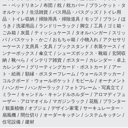
ー・ベッドリネン / 布団 / 枕 / 枕カバー / ブランケット・タ
オルケット / 生活雑貨 / バス用品・バスグッズ / トイレ用
品・トイレ収納 / 掃除用具・掃除道具 / モップ / ブラシ / ほ
うき / 洗濯用品 / ランドリーラック / 脚立 / 工具 / ゴミ箱・
ごみ箱 / 灰皿 / ティッシュケース / タオルハンガー / スリッ
パ / バスケット・かご / おもちゃ箱 / 小物入れ / アクセサリ
ーケース / 文房具・文具 / ブックスタンド / 衣装ケース / イ
ンナーボックス / 傘立て / シューズボックス・靴箱 / 玄関収
納 / 靴べら / インテリア雑貨 / ポスター / カレンダー・卓上
カレンダー / グリーティングカード・ポストカード / アー
ト・絵画 / 額縁・ポスターフレーム / ウォールステッカー /
コルクボード・ウォールポケット / モビール / オーナメント
/ ハンガー / ハンガーラック / フォトフレーム・写真立て /
ミラー / キャンドル・キャンドルホルダー / アロマディフュ
ーザー・アロマオイル / マガジンラック / 花瓶 / プランター
/ 観葉植物 / オブジェ / デザイン家電 / サーキュレーター・
扇風機 / 間仕切り / オーダーキッチン / システムキッチン /
住宅設備 / 建材