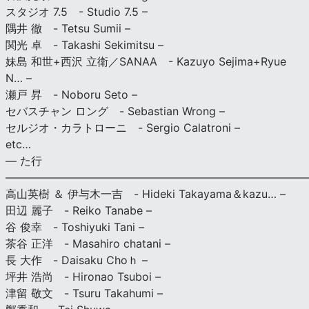
スタジオ 7.5 - Studio 7.5 –
隅井 徹 - Tetsu Sumii –
関光 卓 - Takashi Sekimitsu –
妹島 和世+西沢 立衛／SANAA - Kazuyo Sejima+Ryue
N… –
瀬戸 昇 - Noboru Seto –
セバスチャン ロング - Sebastian Wrong –
セルジオ・カラトローニ - Sergio Calatroni –
etc…
— た行
———————————————————————————
高山英樹 ＆ 伊与木一吉 - Hideki Takayama＆kazu… –
田辺 麗子 - Reiko Tanabe –
谷 俊幸 - Toshiyuki Tani –
茶谷 正洋 - Masahiro chatani –
長 大作 - Daisaku Choｈ –
坪井 浩尚 - Hironao Tsuboi –
津留 敬文 - Tsuru Takahumi –