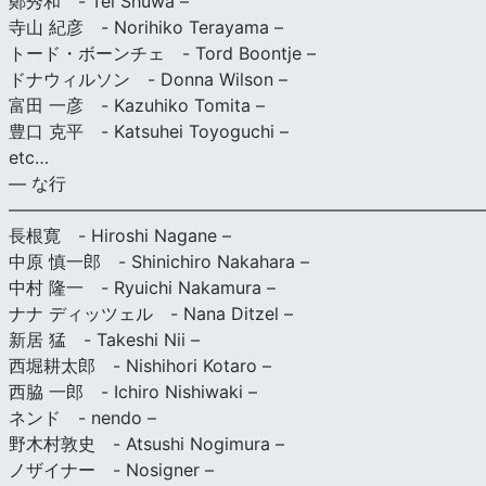
鄭秀和 - Tei Shuwa –
寺山 紀彦 - Norihiko Terayama –
トード・ボーンチェ - Tord Boontje –
ドナウィルソン - Donna Wilson –
富田 一彦 - Kazuhiko Tomita –
豊口 克平 - Katsuhei Toyoguchi –
etc…
— な行
———————————————————————————
長根寛 - Hiroshi Nagane –
中原 慎一郎 - Shinichiro Nakahara –
中村 隆一 - Ryuichi Nakamura –
ナナ ディッツェル - Nana Ditzel –
新居 猛 - Takeshi Nii –
西堀耕太郎 - Nishihori Kotaro –
西脇 一郎 - Ichiro Nishiwaki –
ネンド - nendo –
野木村敦史 - Atsushi Nogimura –
ノザイナー - Nosigner –