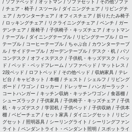
/ ソファベッド / オットマン / ソファセット / その他ソファ
/ チェア・椅子 / スツール / ダイニングチェア / リビングチ
ェア / カウンターチェア / オフィスチェア / 折りたたみ椅子
/ ロッキングチェア / リクライニングチェア / ベンチ / ガー
デンチェア / 座椅子 / 子供椅子・キッズチェア / オットマン
/ テーブル / ダイニングテーブル / リビングテーブル / ロー
テーブル / コーヒーテーブル / ちゃぶ台 / カウンターテーブ
ル / サイドテーブル / ガーデンテーブル / デスク・机 / パソ
コンデスク / オフィスデスク / 子供机・キッズデスク / ベッ
ド / ベッド・ベッドフレーム / ソファベッド / マットレス /
2段ベッド / ロフトベッド / その他ベッド / 収納家具 / テレ
ビ台 / キャビネット / 本棚 / チェスト / シェルフ / リビング
ボード / ワゴン / ロッカー / ドレッサー / ハンガーラック・
コートハンガー / キッチン収納・キッチンワゴン / 食器棚 /
シューズラック / 子供家具 / 子供椅子・キッズチェア / 子供
机・キッズデスク / 学習机 / 子供ベッド / 子供収納 / 子供本
棚 / ベビーチェア / セット家具 / ダイニングセット / リビン
グセット / 照明器具 / シーリングライト / シーリングファン
ライト / ペンダントライト・ペンダント照明 / スポットライ