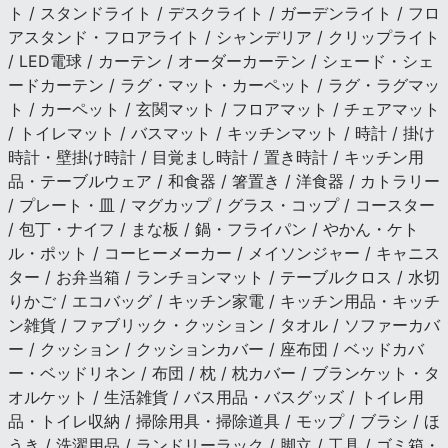
ト / スタンドライト / デスクライト / ガーデンライト / フロ
アスタンド・フロアライト / シャンデリア / クリップライト
/ LED電球 / カーテン / オーダーカーテン / シェード・シェ
ードカーテン / ラグ・マット・カーペット / ラグ・ラグマッ
ト / カーペット / 玄関マット / フロアマット / チェアマット
/ トイレマット / バスマット / キッチンマット / 時計 / 掛け
時計・壁掛け時計 / 目覚まし時計 / 置き時計 / キッチン用
品・テーブルウェア / 和食器 / 箸置き / 洋食器 / カトラリー
/ プレート・皿 / マグカップ / グラス・コップ / コースター
/ 包丁・ナイフ / まな板 / 鍋・フライパン / やかん・ケト
ル・ポット / コーヒーメーカー / メイソンジャー / キャニス
ター / お弁当箱 / ランチョンマット / テーブルクロス / 水切
りかご / エコバッグ / キッチン家電 / キッチン用品・キッチ
ン雑貨 / ファブリック・クッション / タオル / ソファーカバ
ー / クッション / クッションカバー / 座布団 / ベッドカバ
ー・ベッドリネン / 布団 / 枕 / 枕カバー / ブランケット・タ
オルケット / 生活雑貨 / バス用品・バスグッズ / トイレ用
品・トイレ収納 / 掃除用具・掃除道具 / モップ / ブラシ / ほ
うき / 洗濯用品 / ランドリーラック / 脚立 / 工具 / ゴミ箱・