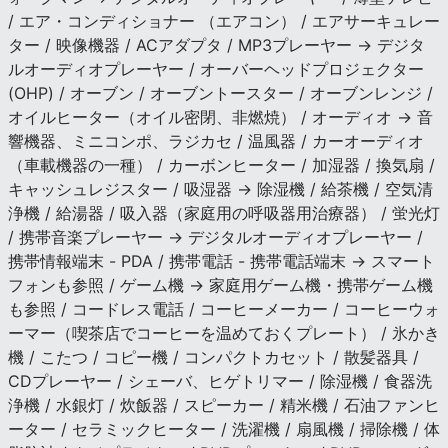
/ エア・コンディショナー （エアコン） / エアサーキュレー
ター / 映像機器 / ACアダプタ / MP3プレーヤー → デジタ
ルオーディオプレーヤー / オーバーヘッドプロジェクター
(OHP) / オーブン / オーブントースター / オーブンレンジ /
オイルヒーター（オイル密閉、非燃焼） / オーディオ → 音
響機器、ミニコンポ、ラジカセ / 温風器 / カーオーディオ
（車載機器の一種） / カーボンヒーター / 加湿器 / 換気扇 /
キャッシュレジスター / 吸湿器 → 除湿機 / 給茶機 / 空気清
浄機 / 給湯器 / 吸入器（家庭用の呼吸器用治療器） / 蛍光灯
/ 携帯音楽プレーヤー → デジタルオーディオプレーヤー /
携帯情報端末 - PDA / 携帯電話 - 携帯電話端末 → スマート
フォンも参照 / ゲーム機 → 家庭用ゲーム機・携帯ゲーム機
も参照 / コードレス電話 / コーヒーメーカー / コーヒーウォ
ーマー（喫茶店でコーヒーを温めておくプレート） / 氷かき
機 / こたつ / コピー機 / コンパクトカセット / 散髪器具 /
CDプレーヤー / シェーバ、ヒゲトリマー / 除湿機 / 食器洗
浄機 / 水銀灯 / 炊飯器 / スピーカー / 精米機 / 石油ファンヒ
ーター / セラミックヒーター / 洗濯機 / 扇風機 / 掃除機 / 体