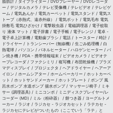
脂肪計 / タイプライター / DVDプレーヤー / DVDレコーダ
ー / デジタルカメラ / テレビ受像機 / テレビデオ / テレビゲ
ーム / 電気あんか / 電気カーペット / 電気スタンド / 電気ス
トーブ（赤熱式、遠赤外線） / 電気ポット / 電気毛布 電気
掛敷毛 電気ひざかけ / 電撃殺虫器 / 電磁調理器 / 電子蚊取
り 液体 マット / 電子辞書 / 電子手帳 / 電子レンジ / 電卓 -
電子卓上計算機 / 電動歯ブラシ / 電話 / トースター / 時計 /
ドライヤー / トランシーバー (無線機) / 生ごみ処理機 / 白
熱電球 / パソコン / パネルヒーター / ハロゲンヒーター / パ
ン焼き機 / PDA - 携帯情報端末 / ビデオカメラ / ビデオテ
ープレコーダ / ファクシミリ / 複写機 / 布団乾燥機 / プラズ
マディスプレイ / プロジェクタ / ヘアドライヤー / ヘアーア
イロン / ホームシアター / ホームベーカリー / ホットカーペ
ット / ホットサンドメーカー / ホットプレート / ポンプ 風
呂水ポンプ 水道ポンプ 揚水ポンプ / マッサージ椅子 / ミキ
サー (調理器具) / ミニコンポ / ミニディスクプレイヤー/レ
コーダー (MD) / ミル（粉砕器） / 餅つき器 / ヨーグルトメ
ーカー / ラジオ / ラジカセ - ラジオカセット / ラテカセ -
ラジカセにテレビがついたもの（ここでいう「ラテ」と