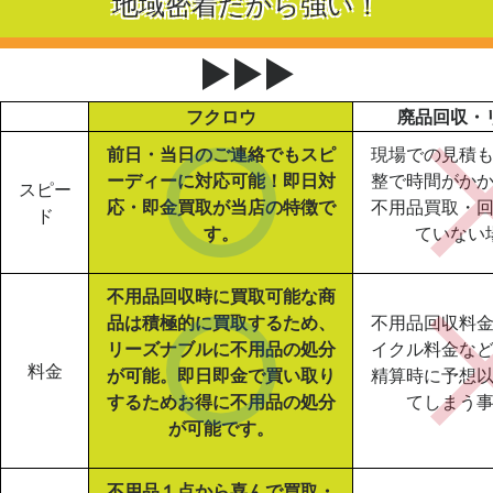
地域密着だから強い！
▶▶▶
フクロウ
廃品回収・
前日・当日のご連絡でもスピ
現場での見積
ーディーに対応可能！即日対
整で時間がか
スピー
応・即金買取が当店の特徴で
不用品買取・
ド
す。
ていない
不用品回収時に買取可能な商
品は積極的に買取するため、
不用品回収料
リーズナブルに不用品の処分
イクル料金な
料金
が可能。即日即金で買い取り
精算時に予想
するためお得に不用品の処分
てしまう
が可能です。
不用品１点から喜んで買取・