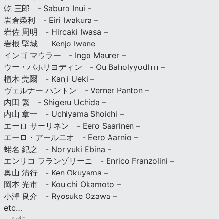
乾 三郎 - Saburo Inui –
岩倉榮利 - Eiri Iwakura –
岩佐 周明 - Hiroaki Iwasa –
岩根 堅城 - Kenjo Iwane –
インゴ マウラー - Ingo Maurer –
ウー・バホリヨディン - Ou Baholyyodhin –
植木 莞爾 - Kanji Ueki –
ヴェルナー パントン - Verner Panton –
内田 繁 - Shigeru Uchida –
内山 章一 - Uchiyama Shoichi –
エーロ サーリネン - Eero Saarinen –
エーロ・アールニオ - Eero Aarnio –
蛯名 紀之 - Noriyuki Ebina –
エンリコ フランゾリーニ - Enrico Franzolini –
奥山 清行 - Ken Okuyama –
岡本 光市 - Kouichi Okamoto –
小澤 良介 - Ryosuke Ozawa –
etc…