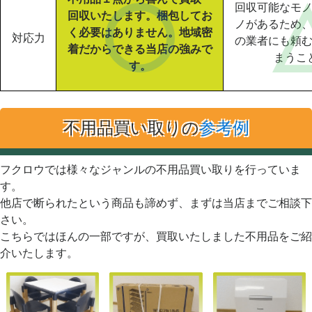
回収可能なモ
回収いたします。梱包してお
ノがあるため
く必要はありません。地域密
対応力
の業者にも頼
着だからできる当店の強みで
まうこ
す。
不用品買い取りの
参考例
フクロウでは様々なジャンルの不用品買い取りを行っていま
す。
他店で断られたという商品も諦めず、まずは当店までご相談下
さい。
こちらではほんの一部ですが、買取いたしました不用品をご紹
介いたします。