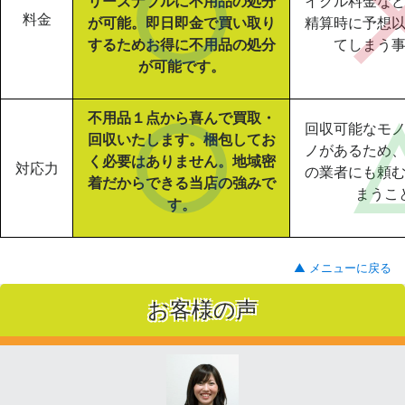
リーズナブルに不用品の処分
イクル料金な
料金
が可能。即日即金で買い取り
精算時に予想
するためお得に不用品の処分
てしまう
が可能です。
不用品１点から喜んで買取・
回収可能なモ
回収いたします。梱包してお
ノがあるため
く必要はありません。地域密
対応力
の業者にも頼
着だからできる当店の強みで
まうこ
す。
▲ メニューに戻る
お客様の声