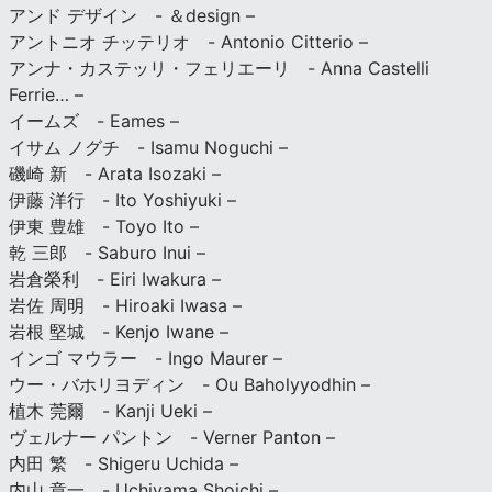
アンド デザイン - ＆design –
アントニオ チッテリオ - Antonio Citterio –
アンナ・カステッリ・フェリエーリ - Anna Castelli
Ferrie… –
イームズ - Eames –
イサム ノグチ - Isamu Noguchi –
磯崎 新 - Arata Isozaki –
伊藤 洋行 - Ito Yoshiyuki –
伊東 豊雄 - Toyo Ito –
乾 三郎 - Saburo Inui –
岩倉榮利 - Eiri Iwakura –
岩佐 周明 - Hiroaki Iwasa –
岩根 堅城 - Kenjo Iwane –
インゴ マウラー - Ingo Maurer –
ウー・バホリヨディン - Ou Baholyyodhin –
植木 莞爾 - Kanji Ueki –
ヴェルナー パントン - Verner Panton –
内田 繁 - Shigeru Uchida –
内山 章一 - Uchiyama Shoichi –