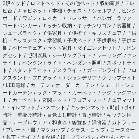
2段ベッド / ロフトベッド / その他ベッド / 収納家具 / テレ
ビ台 / キャビネット / 本棚 / チェスト / シェルフ / リビング
ボード / ワゴン / ロッカー / ドレッサー / ハンガーラック・
コートハンガー / キッチン収納・キッチンワゴン / 食器棚 /
シューズラック / 子供家具 / 子供椅子・キッズチェア / 子供
机・キッズデスク / 学習机 / 子供ベッド / 子供収納 / 子供本
棚 / ベビーチェア / セット家具 / ダイニングセット / リビン
グセット / 照明器具 / シーリングライト / シーリングファン
ライト / ペンダントライト・ペンダント照明 / スポットライ
ト / スタンドライト / デスクライト / ガーデンライト / フロ
アスタンド・フロアライト / シャンデリア / クリップライト
/ LED電球 / カーテン / オーダーカーテン / シェード・シェ
ードカーテン / ラグ・マット・カーペット / ラグ・ラグマッ
ト / カーペット / 玄関マット / フロアマット / チェアマット
/ トイレマット / バスマット / キッチンマット / 時計 / 掛け
時計・壁掛け時計 / 目覚まし時計 / 置き時計 / キッチン用
品・テーブルウェア / 和食器 / 箸置き / 洋食器 / カトラリー
/ プレート・皿 / マグカップ / グラス・コップ / コースター
/ 包丁・ナイフ / まな板 / 鍋・フライパン / やかん・ケト