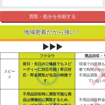
買取・処分を依頼する
地域密着だから強い！
▶▶▶
フクロウ
廃品回収・
前日・当日のご連絡でもスピ
現場での見積
ーディーに対応可能！即日対
整で時間がか
スピー
応・即金買取が当店の特徴で
不用品買取・
ド
す。
ていない
不用品回収時に買取可能な商
品は積極的に買取するため、
不用品回収料