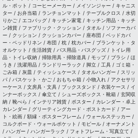
ル・ポット / コーヒーメーカー / メイソンジャー / キャニス
ター / お弁当箱 / ランチョンマット / テーブルクロス / 水切
りかご / エコバッグ / キッチン家電 / キッチン用品・キッチ
ン雑貨 / ファブリック・クッション / タオル / ソファーカバ
ー / クッション / クッションカバー / 座布団 / ベッドカバ
ー・ベッドリネン / 布団 / 枕 / 枕カバー / ブランケット・タ
オルケット / 生活雑貨 / バス用品・バスグッズ / トイレ用
品・トイレ収納 / 掃除用具・掃除道具 / モップ / ブラシ / ほ
うき / 洗濯用品 / ランドリーラック / 脚立 / 工具 / ゴミ箱・
ごみ箱 / 灰皿 / ティッシュケース / タオルハンガー / スリッ
パ / バスケット・かご / おもちゃ箱 / 小物入れ / アクセサリ
ーケース / 文房具・文具 / ブックスタンド / 衣装ケース / イ
ンナーボックス / 傘立て / シューズボックス・靴箱 / 玄関収
納 / 靴べら / インテリア雑貨 / ポスター / カレンダー・卓上
カレンダー / グリーティングカード・ポストカード / アー
ト・絵画 / 額縁・ポスターフレーム / ウォールステッカー /
コルクボード・ウォールポケット / モビール / オーナメント
/ ハンガー / ハンガーラック / フォトフレーム・写真立て /