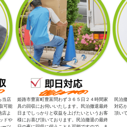
ら当店
姫路市豊富町豊富問わず３６５日２４時間家
民泊
取可能
具の回収にお伺いいたします。民泊撤退最終
対応
他店よ
日までしっかりと収益を上げたいというお客
頂い
ッドや
様にお喜び頂いております。民泊撤退の最終
シーツ
日の夜に回収に伺うことも可能ですので、ま