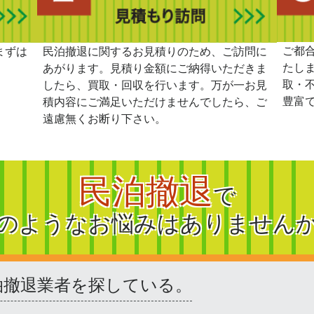
ご都
まずは
民泊撤退に関するお見積りのため、ご訪問に
たし
あがります。見積り金額にご納得いただきま
取・
したら、買取・回収を行います。万が一お見
豊富
積内容にご満足いただけませんでしたら、ご
遠慮無くお断り下さい。
民泊撤退
で
のようなお悩みはありません
泊撤退業者を探している。