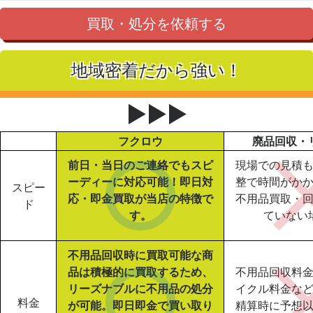
買取・処分を依頼する
地域密着だから強い！
▶▶▶
フクロウ
廃品回収・
前日・当日のご連絡でもスピ
現場での見積
ーディーに対応可能！即日対
整で時間がか
スピー
応・即金買取が当店の特徴で
不用品買取・
ド
す。
ていない
不用品回収時に買取可能な商
品は積極的に買取するため、
不用品回収料
リーズナブルに不用品の処分
イクル料金な
料金
が可能。即日即金で買い取り
精算時に予想