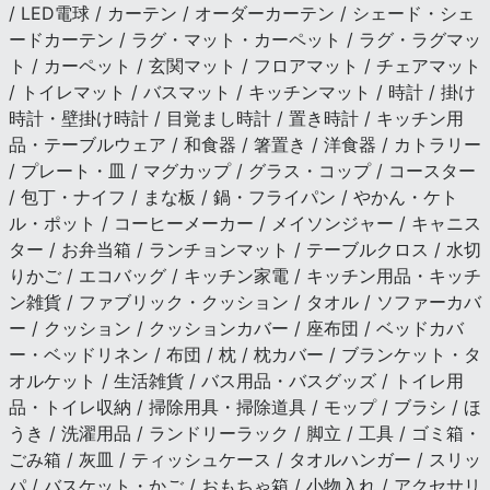
/ LED電球 / カーテン / オーダーカーテン / シェード・シェ
ードカーテン / ラグ・マット・カーペット / ラグ・ラグマッ
ト / カーペット / 玄関マット / フロアマット / チェアマット
/ トイレマット / バスマット / キッチンマット / 時計 / 掛け
時計・壁掛け時計 / 目覚まし時計 / 置き時計 / キッチン用
品・テーブルウェア / 和食器 / 箸置き / 洋食器 / カトラリー
/ プレート・皿 / マグカップ / グラス・コップ / コースター
/ 包丁・ナイフ / まな板 / 鍋・フライパン / やかん・ケト
ル・ポット / コーヒーメーカー / メイソンジャー / キャニス
ター / お弁当箱 / ランチョンマット / テーブルクロス / 水切
りかご / エコバッグ / キッチン家電 / キッチン用品・キッチ
ン雑貨 / ファブリック・クッション / タオル / ソファーカバ
ー / クッション / クッションカバー / 座布団 / ベッドカバ
ー・ベッドリネン / 布団 / 枕 / 枕カバー / ブランケット・タ
オルケット / 生活雑貨 / バス用品・バスグッズ / トイレ用
品・トイレ収納 / 掃除用具・掃除道具 / モップ / ブラシ / ほ
うき / 洗濯用品 / ランドリーラック / 脚立 / 工具 / ゴミ箱・
ごみ箱 / 灰皿 / ティッシュケース / タオルハンガー / スリッ
パ / バスケット・かご / おもちゃ箱 / 小物入れ / アクセサリ