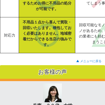
するためお得に不用品の処分
てしまう
が可能です。
不用品１点から喜んで買取・
回収可能なモ
回収いたします。梱包してお
ノがあるため
く必要はありません。地域密
対応力
の業者にも頼
着だからできる当店の強みで
まうこ
す。
▲ メニューに戻る
お客様の声