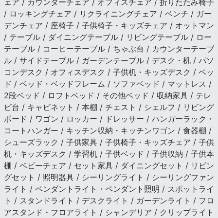
ェア / カウンターチェア / オフィスチェア / 折りたたみ椅子
/ ロッキングチェア / リクライニングチェア / ベンチ / ガー
デンチェア / 座椅子 / 子供椅子・キッズチェア / オットマン
/ テーブル / ダイニングテーブル / リビングテーブル / ロー
テーブル / コーヒーテーブル / ちゃぶ台 / カウンターテーブ
ル / サイドテーブル / ガーデンテーブル / デスク・机 / パソ
コンデスク / オフィスデスク / 子供机・キッズデスク / ベッ
ド / ベッド・ベッドフレーム / ソファベッド / マットレス /
2段ベッド / ロフトベッド / その他ベッド / 収納家具 / テレ
ビ台 / キャビネット / 本棚 / チェスト / シェルフ / リビング
ボード / ワゴン / ロッカー / ドレッサー / ハンガーラック・
コートハンガー / キッチン収納・キッチンワゴン / 食器棚 /
シューズラック / 子供家具 / 子供椅子・キッズチェア / 子供
机・キッズデスク / 学習机 / 子供ベッド / 子供収納 / 子供本
棚 / ベビーチェア / セット家具 / ダイニングセット / リビン
グセット / 照明器具 / シーリングライト / シーリングファン
ライト / ペンダントライト・ペンダント照明 / スポットライ
ト / スタンドライト / デスクライト / ガーデンライト / フロ
アスタンド・フロアライト / シャンデリア / クリップライト