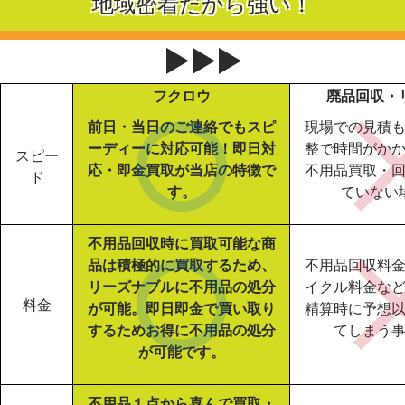
地域密着だから強い！
▶▶▶
フクロウ
廃品回収・
前日・当日のご連絡でもスピ
現場での見積
ーディーに対応可能！即日対
整で時間がか
スピー
応・即金買取が当店の特徴で
不用品買取・
ド
す。
ていない
不用品回収時に買取可能な商
品は積極的に買取するため、
不用品回収料
リーズナブルに不用品の処分
イクル料金な
料金
が可能。即日即金で買い取り
精算時に予想
するためお得に不用品の処分
てしまう
が可能です。
不用品１点から喜んで買取・