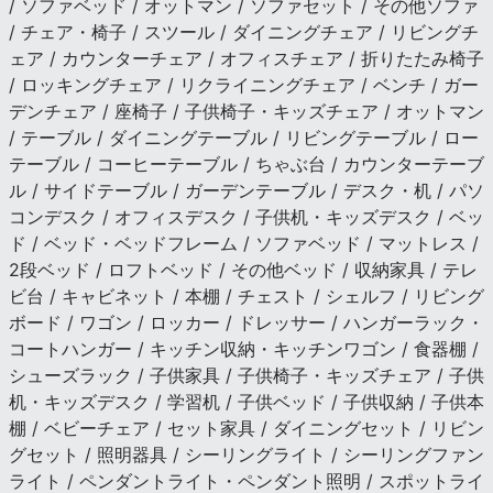
/ ソファベッド / オットマン / ソファセット / その他ソファ
/ チェア・椅子 / スツール / ダイニングチェア / リビングチ
ェア / カウンターチェア / オフィスチェア / 折りたたみ椅子
/ ロッキングチェア / リクライニングチェア / ベンチ / ガー
デンチェア / 座椅子 / 子供椅子・キッズチェア / オットマン
/ テーブル / ダイニングテーブル / リビングテーブル / ロー
テーブル / コーヒーテーブル / ちゃぶ台 / カウンターテーブ
ル / サイドテーブル / ガーデンテーブル / デスク・机 / パソ
コンデスク / オフィスデスク / 子供机・キッズデスク / ベッ
ド / ベッド・ベッドフレーム / ソファベッド / マットレス /
2段ベッド / ロフトベッド / その他ベッド / 収納家具 / テレ
ビ台 / キャビネット / 本棚 / チェスト / シェルフ / リビング
ボード / ワゴン / ロッカー / ドレッサー / ハンガーラック・
コートハンガー / キッチン収納・キッチンワゴン / 食器棚 /
シューズラック / 子供家具 / 子供椅子・キッズチェア / 子供
机・キッズデスク / 学習机 / 子供ベッド / 子供収納 / 子供本
棚 / ベビーチェア / セット家具 / ダイニングセット / リビン
グセット / 照明器具 / シーリングライト / シーリングファン
ライト / ペンダントライト・ペンダント照明 / スポットライ