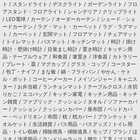
ト / スタンドライト / デスクライト / ガーデンライト / フロ
アスタンド・フロアライト / シャンデリア / クリップライト
/ LED電球 / カーテン / オーダーカーテン / シェード・シェ
ードカーテン / ラグ・マット・カーペット / ラグ・ラグマッ
ト / カーペット / 玄関マット / フロアマット / チェアマット
/ トイレマット / バスマット / キッチンマット / 時計 / 掛け
時計・壁掛け時計 / 目覚まし時計 / 置き時計 / キッチン用
品・テーブルウェア / 和食器 / 箸置き / 洋食器 / カトラリー
/ プレート・皿 / マグカップ / グラス・コップ / コースター
/ 包丁・ナイフ / まな板 / 鍋・フライパン / やかん・ケト
ル・ポット / コーヒーメーカー / メイソンジャー / キャニス
ター / お弁当箱 / ランチョンマット / テーブルクロス / 水切
りかご / エコバッグ / キッチン家電 / キッチン用品・キッチ
ン雑貨 / ファブリック・クッション / タオル / ソファーカバ
ー / クッション / クッションカバー / 座布団 / ベッドカバ
ー・ベッドリネン / 布団 / 枕 / 枕カバー / ブランケット・タ
オルケット / 生活雑貨 / バス用品・バスグッズ / トイレ用
品・トイレ収納 / 掃除用具・掃除道具 / モップ / ブラシ / ほ
うき / 洗濯用品 / ランドリーラック / 脚立 / 工具 / ゴミ箱・