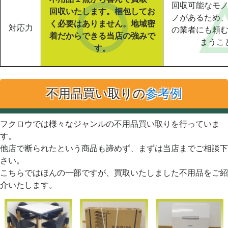
回収可能なモ
回収いたします。梱包してお
ノがあるため
く必要はありません。地域密
対応力
の業者にも頼
着だからできる当店の強みで
まうこ
す。
不用品買い取りの
参考例
フクロウでは様々なジャンルの不用品買い取りを行っていま
す。
他店で断られたという商品も諦めず、まずは当店までご相談下
さい。
こちらではほんの一部ですが、買取いたしました不用品をご紹
介いたします。