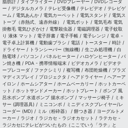
脂肪計 / タイプライター / DVDプレーヤー / DVDレコーダ
ー / デジタルカメラ / テレビ受像機 / テレビデオ / テレビゲ
ーム / 電気あんか / 電気カーペット / 電気スタンド / 電気ス
トーブ（赤熱式、遠赤外線） / 電気ポット / 電気毛布 電気
掛敷毛 電気ひざかけ / 電撃殺虫器 / 電磁調理器 / 電子蚊取
り 液体 マット / 電子辞書 / 電子手帳 / 電子レンジ / 電卓 -
電子卓上計算機 / 電動歯ブラシ / 電話 / トースター / 時計 /
ドライヤー / トランシーバー (無線機) / 生ごみ処理機 / 白
熱電球 / パソコン / パネルヒーター / ハロゲンヒーター / パ
ン焼き機 / PDA - 携帯情報端末 / ビデオカメラ / ビデオテ
ープレコーダ / ファクシミリ / 複写機 / 布団乾燥機 / プラズ
マディスプレイ / プロジェクタ / ヘアドライヤー / ヘアーア
イロン / ホームシアター / ホームベーカリー / ホットカーペ
ット / ホットサンドメーカー / ホットプレート / ポンプ 風
呂水ポンプ 水道ポンプ 揚水ポンプ / マッサージ椅子 / ミキ
サー (調理器具) / ミニコンポ / ミニディスクプレイヤー/レ
コーダー (MD) / ミル（粉砕器） / 餅つき器 / ヨーグルトメ
ーカー / ラジオ / ラジカセ - ラジオカセット / ラテカセ -
ラジカセにテレビがついたもの（ここでいう「ラテ」と