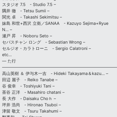
スタジオ 7.5 - Studio 7.5 –
隅井 徹 - Tetsu Sumii –
関光 卓 - Takashi Sekimitsu –
妹島 和世+西沢 立衛／SANAA - Kazuyo Sejima+Ryue
N… –
瀬戸 昇 - Noboru Seto –
セバスチャン ロング - Sebastian Wrong –
セルジオ・カラトローニ - Sergio Calatroni –
etc…
— た行
———————————————————————————
高山英樹 ＆ 伊与木一吉 - Hideki Takayama＆kazu… –
田辺 麗子 - Reiko Tanabe –
谷 俊幸 - Toshiyuki Tani –
茶谷 正洋 - Masahiro chatani –
長 大作 - Daisaku Choｈ –
坪井 浩尚 - Hironao Tsuboi –
津留 敬文 - Tsuru Takahumi –