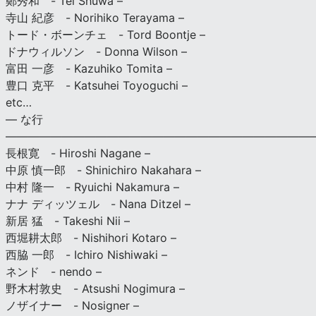
鄭秀和 - Tei Shuwa –
寺山 紀彦 - Norihiko Terayama –
トード・ボーンチェ - Tord Boontje –
ドナウィルソン - Donna Wilson –
富田 一彦 - Kazuhiko Tomita –
豊口 克平 - Katsuhei Toyoguchi –
etc…
— な行
———————————————————————————
長根寛 - Hiroshi Nagane –
中原 慎一郎 - Shinichiro Nakahara –
中村 隆一 - Ryuichi Nakamura –
ナナ ディッツェル - Nana Ditzel –
新居 猛 - Takeshi Nii –
西堀耕太郎 - Nishihori Kotaro –
西脇 一郎 - Ichiro Nishiwaki –
ネンド - nendo –
野木村敦史 - Atsushi Nogimura –
ノザイナー - Nosigner –