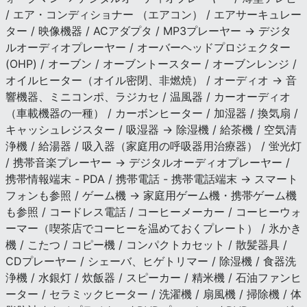
/ エア・コンディショナー （エアコン） / エアサーキュレー
ター / 映像機器 / ACアダプタ / MP3プレーヤー → デジタ
ルオーディオプレーヤー / オーバーヘッドプロジェクター
(OHP) / オーブン / オーブントースター / オーブンレンジ /
オイルヒーター（オイル密閉、非燃焼） / オーディオ → 音
響機器、ミニコンポ、ラジカセ / 温風器 / カーオーディオ
（車載機器の一種） / カーボンヒーター / 加湿器 / 換気扇 /
キャッシュレジスター / 吸湿器 → 除湿機 / 給茶機 / 空気清
浄機 / 給湯器 / 吸入器（家庭用の呼吸器用治療器） / 蛍光灯
/ 携帯音楽プレーヤー → デジタルオーディオプレーヤー /
携帯情報端末 - PDA / 携帯電話 - 携帯電話端末 → スマート
フォンも参照 / ゲーム機 → 家庭用ゲーム機・携帯ゲーム機
も参照 / コードレス電話 / コーヒーメーカー / コーヒーウォ
ーマー（喫茶店でコーヒーを温めておくプレート） / 氷かき
機 / こたつ / コピー機 / コンパクトカセット / 散髪器具 /
CDプレーヤー / シェーバ、ヒゲトリマー / 除湿機 / 食器洗
浄機 / 水銀灯 / 炊飯器 / スピーカー / 精米機 / 石油ファンヒ
ーター / セラミックヒーター / 洗濯機 / 扇風機 / 掃除機 / 体