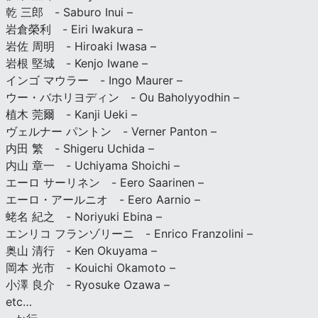
乾 三郎 - Saburo Inui –
岩倉榮利 - Eiri Iwakura –
岩佐 周明 - Hiroaki Iwasa –
岩根 堅城 - Kenjo Iwane –
インゴ マウラー - Ingo Maurer –
ウー・バホリヨディン - Ou Baholyyodhin –
植木 莞爾 - Kanji Ueki –
ヴェルナー パントン - Verner Panton –
内田 繁 - Shigeru Uchida –
内山 章一 - Uchiyama Shoichi –
エーロ サーリネン - Eero Saarinen –
エーロ・アールニオ - Eero Aarnio –
蛯名 紀之 - Noriyuki Ebina –
エンリコ フランゾリーニ - Enrico Franzolini –
奥山 清行 - Ken Okuyama –
岡本 光市 - Kouichi Okamoto –
小澤 良介 - Ryosuke Ozawa –
etc…