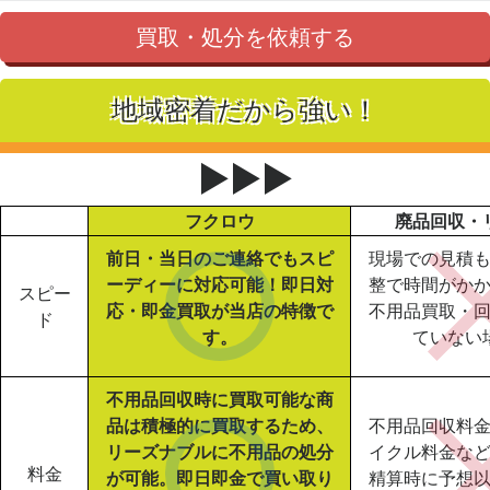
買取・処分を依頼する
地域密着だから強い！
▶▶▶
フクロウ
廃品回収・
前日・当日のご連絡でもスピ
現場での見積
ーディーに対応可能！即日対
整で時間がか
スピー
応・即金買取が当店の特徴で
不用品買取・
ド
す。
ていない
不用品回収時に買取可能な商
品は積極的に買取するため、
不用品回収料
リーズナブルに不用品の処分
イクル料金な
料金
が可能。即日即金で買い取り
精算時に予想