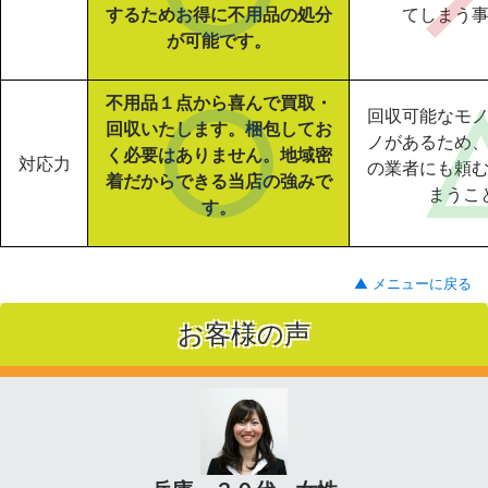
するためお得に不用品の処分
てしまう
が可能です。
不用品１点から喜んで買取・
回収可能なモ
回収いたします。梱包してお
ノがあるため
く必要はありません。地域密
対応力
の業者にも頼
着だからできる当店の強みで
まうこ
す。
▲ メニューに戻る
お客様の声