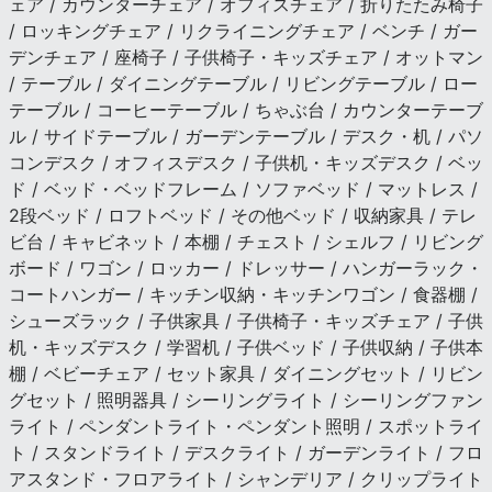
ェア / カウンターチェア / オフィスチェア / 折りたたみ椅子
/ ロッキングチェア / リクライニングチェア / ベンチ / ガー
デンチェア / 座椅子 / 子供椅子・キッズチェア / オットマン
/ テーブル / ダイニングテーブル / リビングテーブル / ロー
テーブル / コーヒーテーブル / ちゃぶ台 / カウンターテーブ
ル / サイドテーブル / ガーデンテーブル / デスク・机 / パソ
コンデスク / オフィスデスク / 子供机・キッズデスク / ベッ
ド / ベッド・ベッドフレーム / ソファベッド / マットレス /
2段ベッド / ロフトベッド / その他ベッド / 収納家具 / テレ
ビ台 / キャビネット / 本棚 / チェスト / シェルフ / リビング
ボード / ワゴン / ロッカー / ドレッサー / ハンガーラック・
コートハンガー / キッチン収納・キッチンワゴン / 食器棚 /
シューズラック / 子供家具 / 子供椅子・キッズチェア / 子供
机・キッズデスク / 学習机 / 子供ベッド / 子供収納 / 子供本
棚 / ベビーチェア / セット家具 / ダイニングセット / リビン
グセット / 照明器具 / シーリングライト / シーリングファン
ライト / ペンダントライト・ペンダント照明 / スポットライ
ト / スタンドライト / デスクライト / ガーデンライト / フロ
アスタンド・フロアライト / シャンデリア / クリップライト