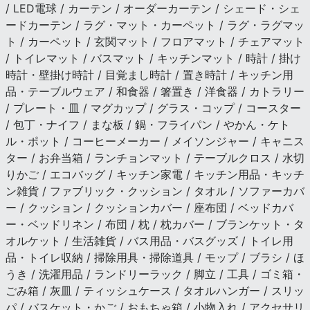
/ LED電球 / カーテン / オーダーカーテン / シェード・シェ
ードカーテン / ラグ・マット・カーペット / ラグ・ラグマッ
ト / カーペット / 玄関マット / フロアマット / チェアマット
/ トイレマット / バスマット / キッチンマット / 時計 / 掛け
時計・壁掛け時計 / 目覚まし時計 / 置き時計 / キッチン用
品・テーブルウェア / 和食器 / 箸置き / 洋食器 / カトラリー
/ プレート・皿 / マグカップ / グラス・コップ / コースター
/ 包丁・ナイフ / まな板 / 鍋・フライパン / やかん・ケト
ル・ポット / コーヒーメーカー / メイソンジャー / キャニス
ター / お弁当箱 / ランチョンマット / テーブルクロス / 水切
りかご / エコバッグ / キッチン家電 / キッチン用品・キッチ
ン雑貨 / ファブリック・クッション / タオル / ソファーカバ
ー / クッション / クッションカバー / 座布団 / ベッドカバ
ー・ベッドリネン / 布団 / 枕 / 枕カバー / ブランケット・タ
オルケット / 生活雑貨 / バス用品・バスグッズ / トイレ用
品・トイレ収納 / 掃除用具・掃除道具 / モップ / ブラシ / ほ
うき / 洗濯用品 / ランドリーラック / 脚立 / 工具 / ゴミ箱・
ごみ箱 / 灰皿 / ティッシュケース / タオルハンガー / スリッ
パ / バスケット・かご / おもちゃ箱 / 小物入れ / アクセサリ