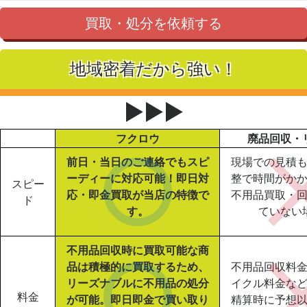
買取・処分を依頼する
地域密着だから強い！
▶▶▶
フクロウ
廃品回収・
前日・当日のご連絡でもスピ
現場での見積
ーディーに対応可能！即日対
整で時間がか
スピー
応・即金買取が当店の特徴で
不用品買取・
ド
す。
ていない
不用品回収時に買取可能な商
品は積極的に買取するため、
不用品回収料
リーズナブルに不用品の処分
イクル料金な
料金
が可能。即日即金で買い取り
精算時に予想