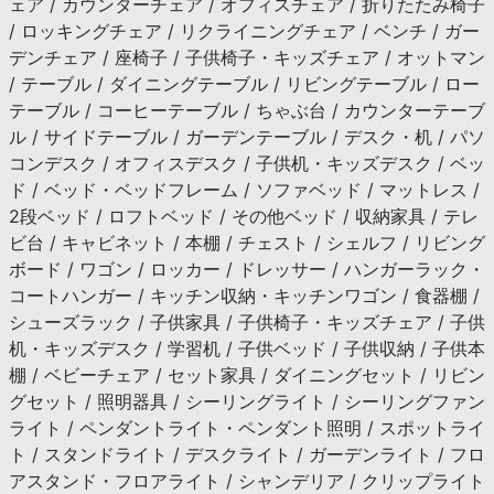
ェア / カウンターチェア / オフィスチェア / 折りたたみ椅子
/ ロッキングチェア / リクライニングチェア / ベンチ / ガー
デンチェア / 座椅子 / 子供椅子・キッズチェア / オットマン
/ テーブル / ダイニングテーブル / リビングテーブル / ロー
テーブル / コーヒーテーブル / ちゃぶ台 / カウンターテーブ
ル / サイドテーブル / ガーデンテーブル / デスク・机 / パソ
コンデスク / オフィスデスク / 子供机・キッズデスク / ベッ
ド / ベッド・ベッドフレーム / ソファベッド / マットレス /
2段ベッド / ロフトベッド / その他ベッド / 収納家具 / テレ
ビ台 / キャビネット / 本棚 / チェスト / シェルフ / リビング
ボード / ワゴン / ロッカー / ドレッサー / ハンガーラック・
コートハンガー / キッチン収納・キッチンワゴン / 食器棚 /
シューズラック / 子供家具 / 子供椅子・キッズチェア / 子供
机・キッズデスク / 学習机 / 子供ベッド / 子供収納 / 子供本
棚 / ベビーチェア / セット家具 / ダイニングセット / リビン
グセット / 照明器具 / シーリングライト / シーリングファン
ライト / ペンダントライト・ペンダント照明 / スポットライ
ト / スタンドライト / デスクライト / ガーデンライト / フロ
アスタンド・フロアライト / シャンデリア / クリップライト