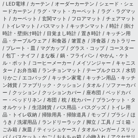
/ LED電球 / カーテン / オーダーカーテン / シェード・シェ
ードカーテン / ラグ・マット・カーペット / ラグ・ラグマッ
ト / カーペット / 玄関マット / フロアマット / チェアマット
/ トイレマット / バスマット / キッチンマット / 時計 / 掛け
時計・壁掛け時計 / 目覚まし時計 / 置き時計 / キッチン用
品・テーブルウェア / 和食器 / 箸置き / 洋食器 / カトラリー
/ プレート・皿 / マグカップ / グラス・コップ / コースター
/ 包丁・ナイフ / まな板 / 鍋・フライパン / やかん・ケト
ル・ポット / コーヒーメーカー / メイソンジャー / キャニス
ター / お弁当箱 / ランチョンマット / テーブルクロス / 水切
りかご / エコバッグ / キッチン家電 / キッチン用品・キッチ
ン雑貨 / ファブリック・クッション / タオル / ソファーカバ
ー / クッション / クッションカバー / 座布団 / ベッドカバ
ー・ベッドリネン / 布団 / 枕 / 枕カバー / ブランケット・タ
オルケット / 生活雑貨 / バス用品・バスグッズ / トイレ用
品・トイレ収納 / 掃除用具・掃除道具 / モップ / ブラシ / ほ
うき / 洗濯用品 / ランドリーラック / 脚立 / 工具 / ゴミ箱・
ごみ箱 / 灰皿 / ティッシュケース / タオルハンガー / スリッ
パ / バスケット・かご / おもちゃ箱 / 小物入れ / アクセサリ