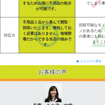
するためお得に不用品の処分
てしまう
が可能です。
不用品１点から喜んで買取・
回収可能なモ
回収いたします。梱包してお
ノがあるため
く必要はありません。地域密
対応力
の業者にも頼
着だからできる当店の強みで
まうこ
す。
▲ メニューに戻る
お客様の声