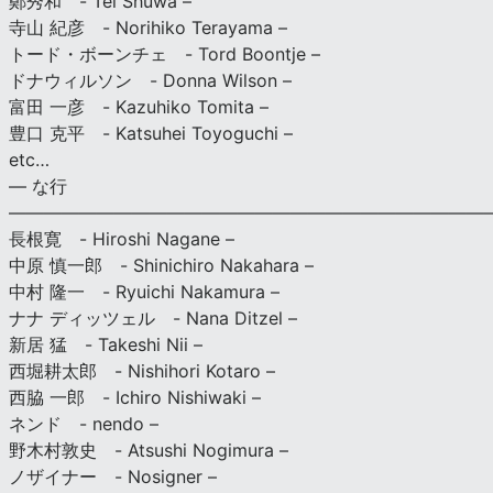
鄭秀和 - Tei Shuwa –
寺山 紀彦 - Norihiko Terayama –
トード・ボーンチェ - Tord Boontje –
ドナウィルソン - Donna Wilson –
富田 一彦 - Kazuhiko Tomita –
豊口 克平 - Katsuhei Toyoguchi –
etc…
— な行
———————————————————————————
長根寛 - Hiroshi Nagane –
中原 慎一郎 - Shinichiro Nakahara –
中村 隆一 - Ryuichi Nakamura –
ナナ ディッツェル - Nana Ditzel –
新居 猛 - Takeshi Nii –
西堀耕太郎 - Nishihori Kotaro –
西脇 一郎 - Ichiro Nishiwaki –
ネンド - nendo –
野木村敦史 - Atsushi Nogimura –
ノザイナー - Nosigner –