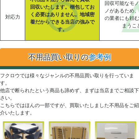
回収可能なモ
回収いたします。梱包してお
ノがあるため
く必要はありません。地域密
対応力
の業者にも頼
着だからできる当店の強みで
まうこ
す。
不用品買い取りの
参考例
フクロウでは様々なジャンルの不用品買い取りを行っていま
す。
他店で断られたという商品も諦めず、まずは当店までご相談下
さい。
こちらではほんの一部ですが、買取いたしました不用品をご紹
介いたします。