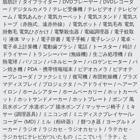
脂肪計 / タイプライター / DVDプレーヤー / DVDレコーダ
ー / デジタルカメラ / テレビ受像機 / テレビデオ / テレビゲ
ーム / 電気あんか / 電気カーペット / 電気スタンド / 電気ス
トーブ（赤熱式、遠赤外線） / 電気ポット / 電気毛布 電気
掛敷毛 電気ひざかけ / 電撃殺虫器 / 電磁調理器 / 電子蚊取
り 液体 マット / 電子辞書 / 電子手帳 / 電子レンジ / 電卓 -
電子卓上計算機 / 電動歯ブラシ / 電話 / トースター / 時計 /
ドライヤー / トランシーバー (無線機) / 生ごみ処理機 / 白
熱電球 / パソコン / パネルヒーター / ハロゲンヒーター / パ
ン焼き機 / PDA - 携帯情報端末 / ビデオカメラ / ビデオテ
ープレコーダ / ファクシミリ / 複写機 / 布団乾燥機 / プラズ
マディスプレイ / プロジェクタ / ヘアドライヤー / ヘアーア
イロン / ホームシアター / ホームベーカリー / ホットカーペ
ット / ホットサンドメーカー / ホットプレート / ポンプ 風
呂水ポンプ 水道ポンプ 揚水ポンプ / マッサージ椅子 / ミキ
サー (調理器具) / ミニコンポ / ミニディスクプレイヤー/レ
コーダー (MD) / ミル（粉砕器） / 餅つき器 / ヨーグルトメ
ーカー / ラジオ / ラジカセ - ラジオカセット / ラテカセ -
ラジカセにテレビがついたもの（ここでいう「ラテ」と