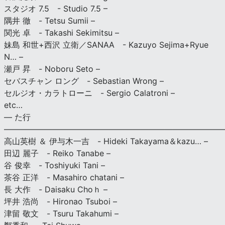
スタジオ 7.5 - Studio 7.5 –
隅井 徹 - Tetsu Sumii –
関光 卓 - Takashi Sekimitsu –
妹島 和世+西沢 立衛／SANAA - Kazuyo Sejima+Ryue
N… –
瀬戸 昇 - Noboru Seto –
セバスチャン ロング - Sebastian Wrong –
セルジオ・カラトローニ - Sergio Calatroni –
etc…
— た行
———————————————————————————
高山英樹 ＆ 伊与木一吉 - Hideki Takayama＆kazu… –
田辺 麗子 - Reiko Tanabe –
谷 俊幸 - Toshiyuki Tani –
茶谷 正洋 - Masahiro chatani –
長 大作 - Daisaku Choｈ –
坪井 浩尚 - Hironao Tsuboi –
津留 敬文 - Tsuru Takahumi –