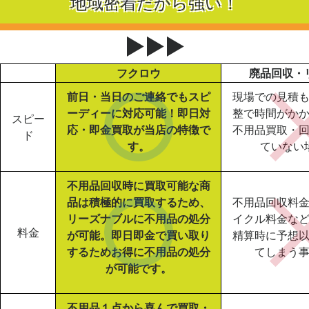
地域密着だから強い！
▶▶▶
フクロウ
廃品回収・
前日・当日のご連絡でもスピ
現場での見積
ーディーに対応可能！即日対
整で時間がか
スピー
応・即金買取が当店の特徴で
不用品買取・
ド
す。
ていない
不用品回収時に買取可能な商
品は積極的に買取するため、
不用品回収料
リーズナブルに不用品の処分
イクル料金な
料金
が可能。即日即金で買い取り
精算時に予想
するためお得に不用品の処分
てしまう
が可能です。
不用品１点から喜んで買取・