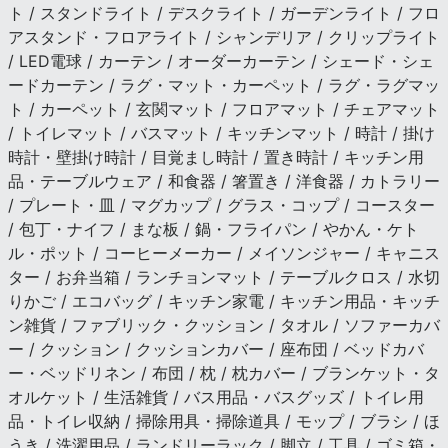
ト / スタンドライト / デスクライト / ガーデンライト / フロ
アスタンド・フロアライト / シャンデリア / クリップライト
/ LED電球 / カーテン / オーダーカーテン / シェード・シェ
ードカーテン / ラグ・マット・カーペット / ラグ・ラグマッ
ト / カーペット / 玄関マット / フロアマット / チェアマット
/ トイレマット / バスマット / キッチンマット / 時計 / 掛け
時計・壁掛け時計 / 目覚まし時計 / 置き時計 / キッチン用
品・テーブルウェア / 和食器 / 箸置き / 洋食器 / カトラリー
/ プレート・皿 / マグカップ / グラス・コップ / コースター
/ 包丁・ナイフ / まな板 / 鍋・フライパン / やかん・ケト
ル・ポット / コーヒーメーカー / メイソンジャー / キャニス
ター / お弁当箱 / ランチョンマット / テーブルクロス / 水切
りかご / エコバッグ / キッチン家電 / キッチン用品・キッチ
ン雑貨 / ファブリック・クッション / タオル / ソファーカバ
ー / クッション / クッションカバー / 座布団 / ベッドカバ
ー・ベッドリネン / 布団 / 枕 / 枕カバー / ブランケット・タ
オルケット / 生活雑貨 / バス用品・バスグッズ / トイレ用
品・トイレ収納 / 掃除用具・掃除道具 / モップ / ブラシ / ほ
うき / 洗濯用品 / ランドリーラック / 脚立 / 工具 / ゴミ箱・