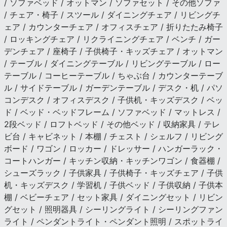
/ ソファベッド / オットマン / ソファセット / その他ソファ
/ チェア・椅子 / スツール / ダイニングチェア / リビングチ
ェア / カウンターチェア / オフィスチェア / 折りたたみ椅子
/ ロッキングチェア / リクライニングチェア / ベンチ / ガー
デンチェア / 座椅子 / 子供椅子・キッズチェア / オットマン
/ テーブル / ダイニングテーブル / リビングテーブル / ロー
テーブル / コーヒーテーブル / ちゃぶ台 / カウンターテーブ
ル / サイドテーブル / ガーデンテーブル / デスク・机 / パソ
コンデスク / オフィスデスク / 子供机・キッズデスク / ベッ
ド / ベッド・ベッドフレーム / ソファベッド / マットレス /
2段ベッド / ロフトベッド / その他ベッド / 収納家具 / テレ
ビ台 / キャビネット / 本棚 / チェスト / シェルフ / リビング
ボード / ワゴン / ロッカー / ドレッサー / ハンガーラック・
コートハンガー / キッチン収納・キッチンワゴン / 食器棚 /
シューズラック / 子供家具 / 子供椅子・キッズチェア / 子供
机・キッズデスク / 学習机 / 子供ベッド / 子供収納 / 子供本
棚 / ベビーチェア / セット家具 / ダイニングセット / リビン
グセット / 照明器具 / シーリングライト / シーリングファン
ライト / ペンダントライト・ペンダント照明 / スポットライ