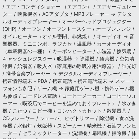
/ エア・コンディショナー （エアコン） / エアサーキュレー
ター / 映像機器 / ACアダプタ / MP3プレーヤー → デジタ
ルオーディオプレーヤー / オーバーヘッドプロジェクター
(OHP) / オーブン / オーブントースター / オーブンレンジ /
オイルヒーター（オイル密閉、非燃焼） / オーディオ → 音
響機器、ミニコンポ、ラジカセ / 温風器 / カーオーディオ
（車載機器の一種） / カーボンヒーター / 加湿器 / 換気扇 /
キャッシュレジスター / 吸湿器 → 除湿機 / 給茶機 / 空気清
浄機 / 給湯器 / 吸入器（家庭用の呼吸器用治療器） / 蛍光灯
/ 携帯音楽プレーヤー → デジタルオーディオプレーヤー /
携帯情報端末 - PDA / 携帯電話 - 携帯電話端末 → スマート
フォンも参照 / ゲーム機 → 家庭用ゲーム機・携帯ゲーム機
も参照 / コードレス電話 / コーヒーメーカー / コーヒーウォ
ーマー（喫茶店でコーヒーを温めておくプレート） / 氷かき
機 / こたつ / コピー機 / コンパクトカセット / 散髪器具 /
CDプレーヤー / シェーバ、ヒゲトリマー / 除湿機 / 食器洗
浄機 / 水銀灯 / 炊飯器 / スピーカー / 精米機 / 石油ファンヒ
ーター / セラミックヒーター / 洗濯機 / 扇風機 / 掃除機 / 体